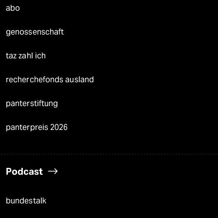
abo
genossenschaft
taz zahl ich
recherchefonds ausland
panterstiftung
panterpreis 2026
Podcast
bundestalk