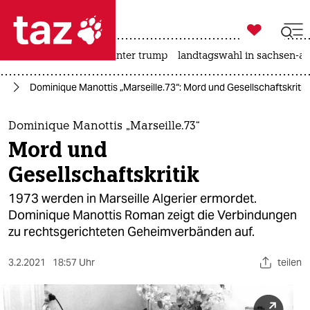

taz zahl ich
nahost-konflikt
usa unter trump
landtagswahl in sachsen-an

taz zahl ich
ch
Dominique Manottis „Marseille.73“: Mord und Gesellschaftskritik
taz zahl ich
themen
Dominique Manottis „Marseille.73“
Mord und
politik
Gesellschaftskritik
öko
1973 werden in Marseille Algerier ermordet.
Dominique Manottis Roman zeigt die Verbindungen
gesellschaft
zu rechtsgerichteten Geheimverbänden auf.
kultur
3.2.2021
18:57 Uhr
teilen
sport