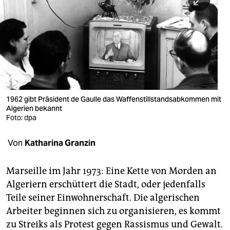
berlin
nord
wahrheit
verlag
verlag
1962 gibt Präsident de Gaulle das Waffenstillstandsabkommen mit
Algerien bekannt
veranstaltungen
Foto: dpa
shop
Von
Katharina Granzin
fragen & hilfe
unterstützen
Marseille im Jahr 1973: Eine Kette von Morden an
Algeriern erschüttert die Stadt, oder jedenfalls
abo
Teile seiner Einwohnerschaft. Die algerischen
Arbeiter beginnen sich zu organisieren, es kommt
genossenschaft
zu Streiks als Protest gegen Rassismus und Gewalt.