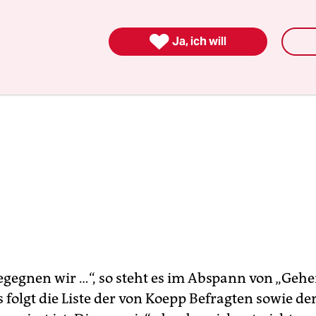

Ja, ich will
egegnen wir …“, so steht es im Abspann von „Geh
s folgt die Liste der von Koepp Befragten sowie de