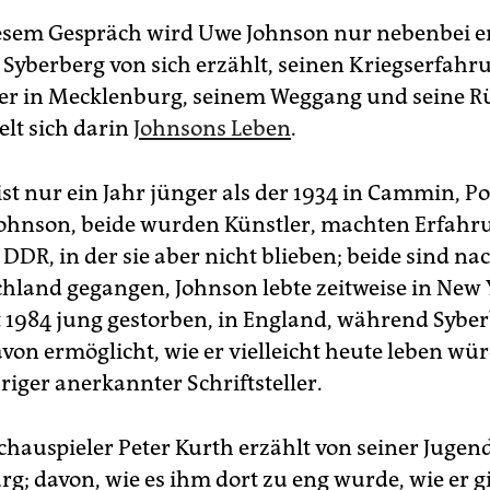
esem Gespräch wird Uwe Johnson nur nebenbei 
Syberberg von sich erzählt, seinen Kriegserfahr
er in Mecklenburg, seinem Weggang und seine R
elt sich darin
Johnsons Leben
.
ist nur ein Jahr jünger als der 1934 in Cammin, 
ohnson, beide wurden Künstler, machten Erfahr
DDR, in der sie aber nicht blieben; beide sind na
hland gegangen, Johnson lebte zeitweise in New 
t 1984 jung gestorben, in England, während Syber
on ermöglicht, wie er vielleicht heute leben wür
riger anerkannter Schriftsteller.
chauspieler Peter Kurth erzählt von seiner Jugend
g; davon, wie es ihm dort zu eng wurde, wie er 