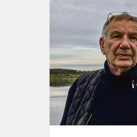
berlin
nord
wahrheit
verlag
verlag
veranstaltungen
shop
fragen & hilfe
unterstützen
abo
genossenschaft