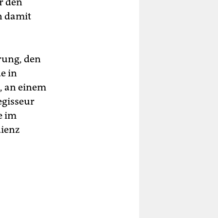
ur den
n damit
rung, den
e in
, an einem
egisseur
e im
dienz