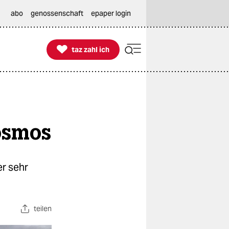
abo
genossenschaft
epaper login

taz zahl ich
taz zahl ich
osmos
er sehr
teilen