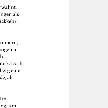
erwähnt.
ungen als
ückkehr,
Pommern,
ungen in
ch
York. Doch
berg eine
de, als
 in
ging, um