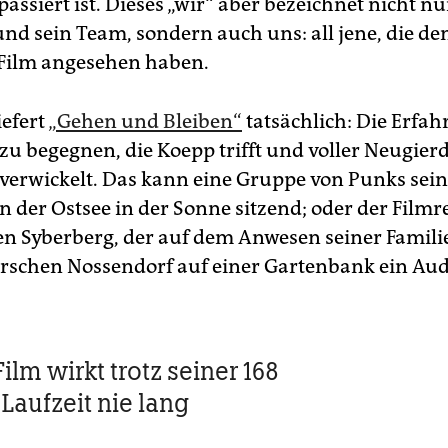
assiert ist. Dieses „wir“ aber bezeichnet nicht n
und sein Team, sondern auch uns: all jene, die de
Film angesehen haben.
iefert
„Gehen und Bleiben“
tatsächlich: Die Erfah
u begegnen, die Koepp trifft und voller Neugierd
verwickelt. Das kann eine Gruppe von Punks sein
n der Ostsee in der Sonne sitzend; oder der Filmr
n Syberberg, der auf dem Anwesen seiner Famili
schen Nossendorf auf einer Gartenbank ein Au
lm wirkt trotz seiner 168
Laufzeit nie lang