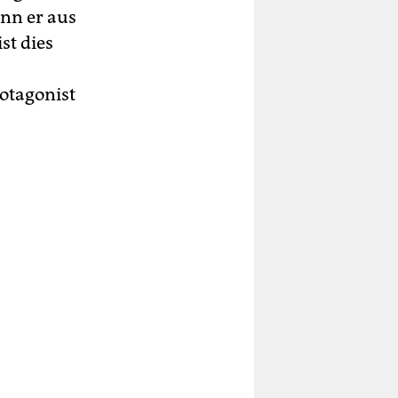
nn er aus
st dies
rotagonist