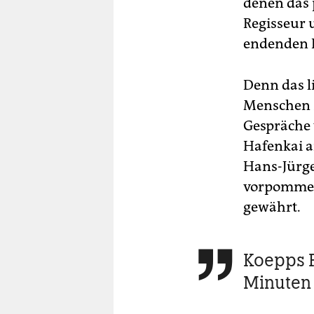
denen das p
Regisseur 
endenden 
Denn das l
Menschen z
Gespräche 
Hafenkai a
Hans-Jürge
vorpommer
gewährt.
Koepps Fi

Minuten 