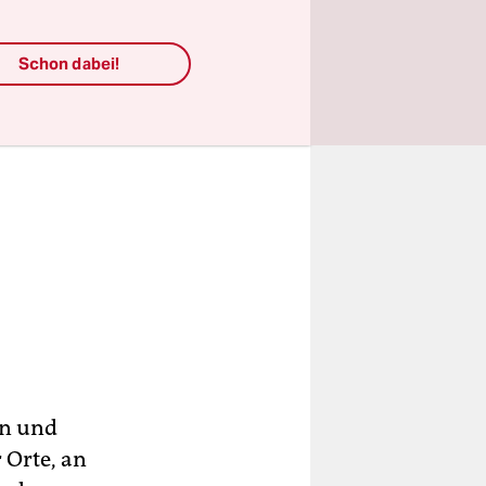
Schon dabei!
en und
r Orte, an