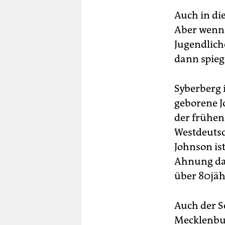
Auch in di
Aber wenn 
Jugendlich
dann spieg
Syberberg 
geborene J
der frühen 
Westdeutsc
Johnson is
Ahnung dav
über 80jäh
Auch der S
Mecklenbur