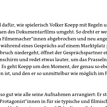
l dafür, wie spielerisch Volker Koepp mit Regeln 
en des Dokumentarfilms umgeht. So dreht er we
n Fil­me­ma­che­r*in­nen abgebrochen und neu an
s während eines Gesprächs auf einem Marktplatz 
bruch niedergeht, öffnet der Gesprächspartner e
nschirm und redet etwas lauter, um das Prasseln
 Es geht Koepp um den Moment, der genau so ebe
n ist, und den er so unmittelbar wie möglich im
so gut wie alle seine Aufnahmen arrangiert: Er st
Prot­ago­nis­t*in­nen in für sie typische und filmisc