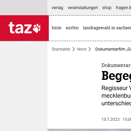
hautnavigation anspringen
hauptinhalt anspringen
footer anspringen
verlag
veranstaltungen
shop
fragen &
hitze
surfen
landtagswahl in sachse

taz zahl ich
taz zahl ich
Startseite
Nord
Dokumentarfilm „G
themen
politik
Dokumentarf
Bege
öko
Regisseur 
gesellschaft
mecklenburg
unterschie
kultur
sport
19.7.2023
15:0