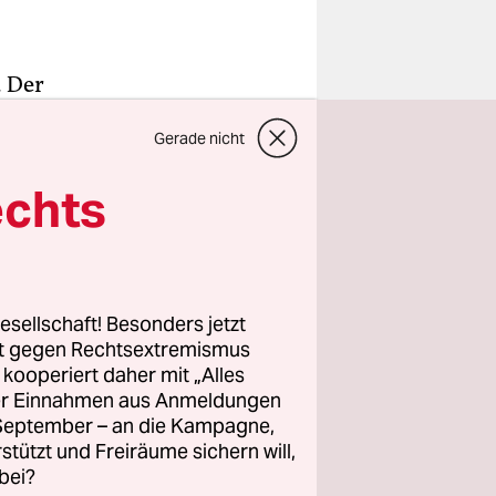
. Der
 dem auch
Gerade nicht
olz habe er
n
echts
beiden über
eren,
esellschaft! Besonders jetzt
gt er sich
rt gegen Rechtsextremismus
t einem
z kooperiert daher mit „Alles
ller Einnahmen aus Anmeldungen
 um den es
. September – an die Kampagne,
 über die
rstützt und Freiräume sichern will,
bei?