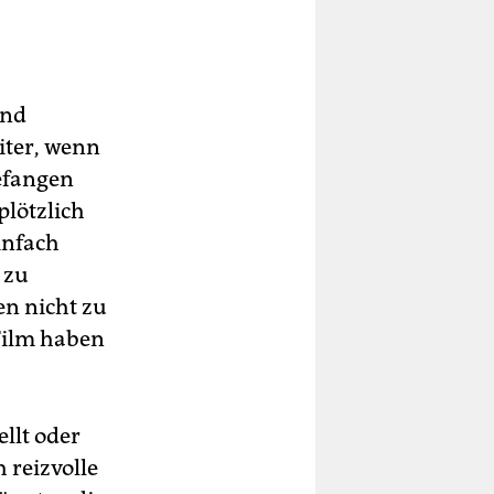
und
iter, wenn
gefangen
plötzlich
infach
 zu
n nicht zu
 Film haben
ellt oder
h reizvolle