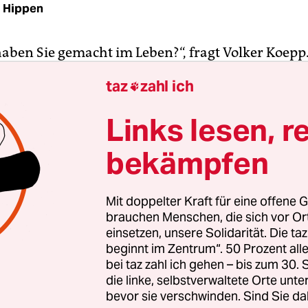
d Hippen
aben Sie gemacht im Leben?“, fragt Volker Koepp
ene, ein älterer Mann, wohnt in einem Haus, in
taz
zahl ich

Uwe Johnson ein paar Jahre lang gelebt hat. Mit H
erzählt er, und zwei Jahre lang in der DDR für de
Links lesen, r
 Kino gemacht.
bekämpfen
ssiert den Filmemacher Koepp, und so reden die 
 benutzten Filmprojektoren. Koepp fragt den and
Mit doppelter Kraft für eine offene G
mals sein Lieblingsfilm gewesen sei. Dann erkundi
brauchen Menschen, die sich vor O
der Katze, die ums Stativ herumstreicht, und mi
einsetzen, unsere Solidarität. Die ta
beginnt im Zentrum“. 50 Prozent a
ch unten endet die Sequenz. Über Uwe Johnson,
bei taz zahl ich gehen – bis zum 30
 soll, haben wir nur wenig erfahren – umso mehr
die linke, selbstverwaltete Orte unte
ise, wie Volker Koepp Filme macht.
bevor sie verschwinden. Sind Sie da