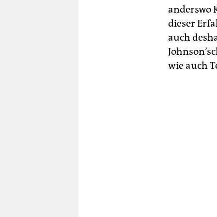
anderswo K
dieser Erf
auch desha
Johnson’sch
wie auch Te