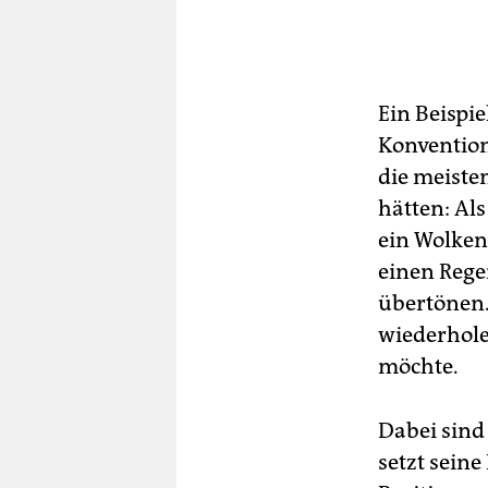
Ein Beispie
Konvention
die meiste
hätten: Al
ein Wolken
einen Rege
übertönen.
wiederhole
möchte.
Dabei sind 
setzt seine 