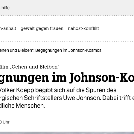
 hilfe
n-anhalt
gewalt gegen frauen
nahost-konflikt
ehen und Bleiben“: Begegnungen im Johnson-Kosmos
ilm „Gehen und Bleiben“
gnungen im Johnson-K
Volker Koepp begibt sich auf die Spuren des
ischen Schriftstellers Uwe Johnson. Dabei trifft 
dliche Menschen.
0 Uhr