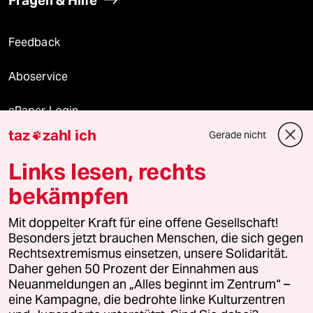
Feedback
Aboservice
ePaper Login
taz
zahl ich
Gerade nicht

Downloads für Abonnierende
Links lesen, rechts
bekämpfen
© 2026 taz Verlags und Vertriebs GmbH
Alle Rechte vorbehalten. Bei rechtlichen Fragen oder für Genehmigungen
Mit doppelter Kraft für eine offene Gesellschaft!
wenden Sie sich bitte an
lizenzen@taz.de
Besonders jetzt brauchen Menschen, die sich gegen
Rechtsextremismus einsetzen, unsere Solidarität.
Daher gehen 50 Prozent der Einnahmen aus
Feedback
Redaktionsstatut
Kommune-Richtlinien
KI-
Neuanmeldungen an „Alles beginnt im Zentrum“ –
eine Kampagne, die bedrohte linke Kulturzentren
Leitlinie
Informant
Datenschutz
Impressum
AGB