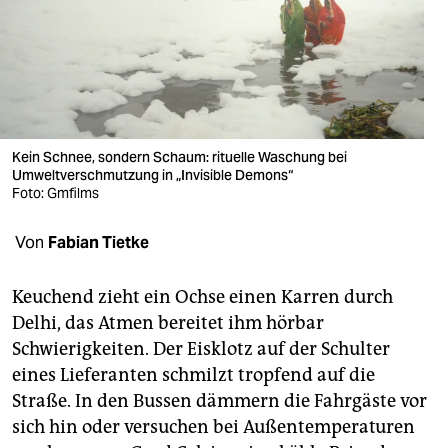
berlin
nord
wahrheit
verlag
Kein Schnee, sondern Schaum: rituelle Waschung bei
verlag
Umweltverschmutzung in „Invisible Demons“
Foto: Gmfilms
veranstaltungen
Von
Fabian Tietke
shop
fragen & hilfe
Keuchend zieht ein Ochse einen Karren durch
Delhi, das Atmen bereitet ihm hörbar
unterstützen
Schwierigkeiten. Der Eisklotz auf der Schulter
abo
eines Lieferanten schmilzt tropfend auf die
Straße. In den Bussen dämmern die Fahrgäste vor
genossenschaft
sich hin oder versuchen bei Außentemperaturen