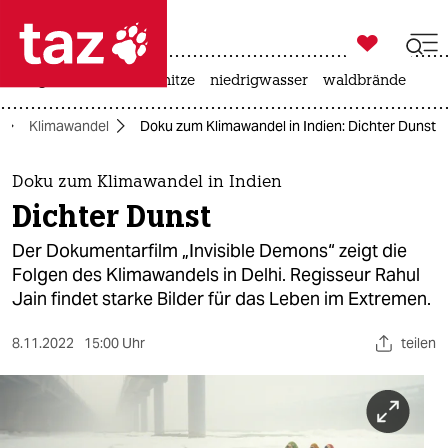

taz zahl ich
krieg in der ukraine
hitze
niedrigwasser
waldbrände

taz zahl ich
Klimawandel
Doku zum Klimawandel in Indien: Dichter Dunst
taz zahl ich
themen
Doku zum Klimawandel in Indien
Dichter Dunst
politik
Der Dokumentarfilm „Invisible Demons“ zeigt die
öko
Folgen des Klimawandels in Delhi. Regisseur Rahul
Jain findet starke Bilder für das Leben im Extremen.
gesellschaft
8.11.2022
15:00 Uhr
teilen
kultur
sport