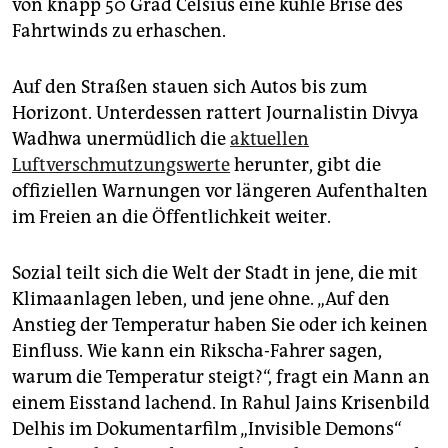
epaper login
von knapp 50 Grad Celsius eine kühle Brise des
Fahrtwinds zu erhaschen.
Auf den Straßen stauen sich Autos bis zum
Horizont. Unterdessen rattert Journalistin Divya
Wadhwa unermüdlich die
aktuellen
Luftverschmutzungswerte
herunter, gibt die
offiziellen Warnungen vor längeren Aufenthalten
im Freien an die Öffentlichkeit weiter.
Sozial teilt sich die Welt der Stadt in jene, die mit
Klimaanlagen leben, und jene ohne. „Auf den
Anstieg der Temperatur haben Sie oder ich keinen
Einfluss. Wie kann ein Rikscha-Fahrer sagen,
warum die Temperatur steigt?“, fragt ein Mann an
einem Eisstand lachend. In Rahul Jains Krisenbild
­Delhis im Dokumentarfilm ­„Invisible ­Demons“