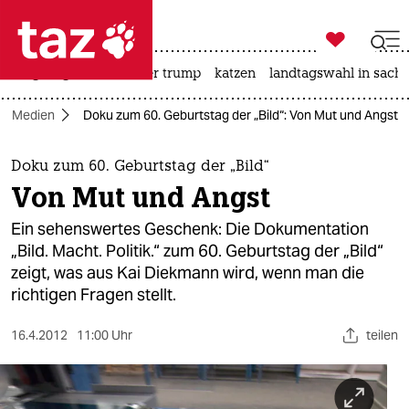

taz zahl ich
bergsteigen
usa unter trump
katzen
landtagswahl in sachs

taz zahl ich
Medien
Doku zum 60. Geburtstag der „Bild“: Von Mut und Angst
taz zahl ich
themen
Doku zum 60. Geburtstag der „Bild“
Von Mut und Angst
politik
Ein sehenswertes Geschenk: Die Dokumentation
öko
„Bild. Macht. Politik.“ zum 60. Geburtstag der „Bild“
zeigt, was aus Kai Diekmann wird, wenn man die
gesellschaft
richtigen Fragen stellt.
kultur
16.4.2012
11:00 Uhr
teilen
sport