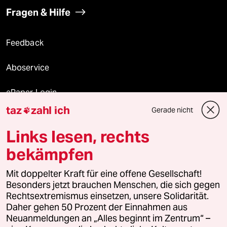
Fragen & Hilfe
Feedback
Aboservice
ePaper Login
taz
zahl ich
Gerade nicht

Downloads für Abonnierende
Links lesen, rechts
bekämpfen
© 2026 taz Verlags und Vertriebs GmbH
Alle Rechte vorbehalten. Bei rechtlichen Fragen oder für Genehmigungen
Mit doppelter Kraft für eine offene Gesellschaft!
wenden Sie sich bitte an
lizenzen@taz.de
Besonders jetzt brauchen Menschen, die sich gegen
Rechtsextremismus einsetzen, unsere Solidarität.
Daher gehen 50 Prozent der Einnahmen aus
Feedback
Redaktionsstatut
Kommune-Richtlinien
KI-
Neuanmeldungen an „Alles beginnt im Zentrum“ –