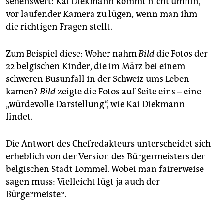
sehenswert: Kai Diekmann kommt nicht umhin,
epaper login
vor laufender Kamera zu lügen, wenn man ihm
die richtigen Fragen stellt.
Zum Beispiel diese: Woher nahm
Bild
die Fotos der
22 belgischen Kinder, die im März bei einem
schweren Busunfall in der Schweiz ums Leben
kamen?
Bild
zeigte die Fotos auf Seite eins – eine
„würdevolle Darstellung“, wie Kai Diekmann
findet.
Die Antwort des Chefredakteurs unterscheidet sich
erheblich von der Version des Bürgermeisters der
belgischen Stadt Lommel. Wobei man fairerweise
sagen muss: Vielleicht lügt ja auch der
Bürgermeister.