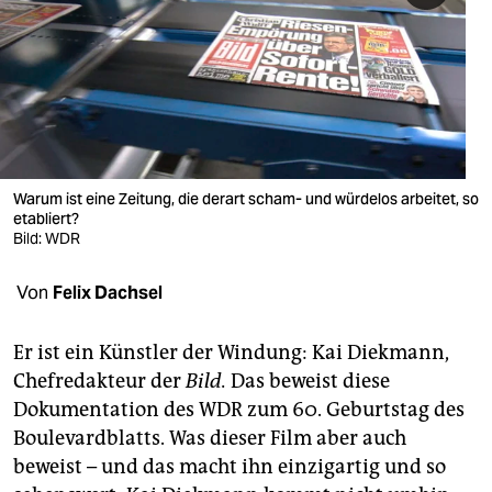
berlin
nord
wahrheit
verlag
verlag
Warum ist eine Zeitung, die derart scham- und würdelos arbeitet, so
etabliert?
veranstaltungen
Bild: WDR
shop
Von
Felix Dachsel
fragen & hilfe
Er ist ein Künstler der Windung: Kai Diekmann,
unterstützen
Chefredakteur der
Bild.
Das beweist diese
Dokumentation des WDR zum 60. Geburtstag des
abo
Boulevardblatts. Was dieser Film aber auch
genossenschaft
beweist – und das macht ihn einzigartig und so