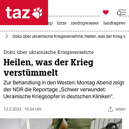

taz zahl ich
katzen
usa unter trump
hitze
niedrigwasser
landtagswahl

taz zahl ich
ne
Doku über ukrainische Kriegsversehrte: Heilen, was der Krieg v
taz zahl ich
themen
Doku über ukrainische Kriegsversehrte
Heilen, was der Krieg
politik
verstümmelt
öko
Zur Behandlung in den Westen: Montag Abend zeigt
der NDR die Reportage „Schwer verwundet:
gesellschaft
Ukrainische Kriegsopfer in deutschen Kliniken“.
kultur
12.2.2023
16:34 Uhr
teilen
sport