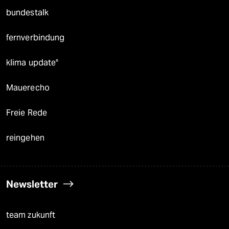
bundestalk
fernverbindung
klima update°
Mauerecho
Freie Rede
reingehen
Newsletter
team zukunft