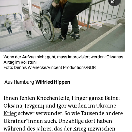
berlin
nord
wahrheit
verlag
verlag
Wenn der Aufzug nicht geht, muss improvisiert werden: Oksanas
Alltag im Rollstuhl
veranstaltungen
Foto: Dennis Wienecke/Vincent Productions/NDR
shop
Aus Hamburg
Wilfried Hippen
fragen & hilfe
unterstützen
Ihnen fehlen Knochenteile, Finger ganze Beine:
Oksana, Jevgenij und Igor wurden im
Ukraine-
abo
Krieg
schwer verwundet. So wie Tausende andere
Ukrai­ne­r*in­nen auch. Unzählige dort haben
genossenschaft
während des Jahres, das der Krieg inzwischen