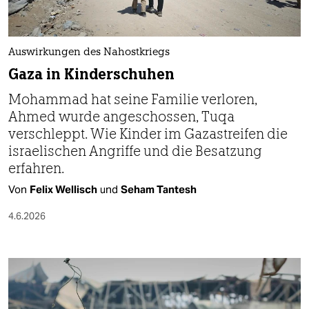
berlin
nord
Auswirkungen des Nahostkriegs
wahrheit
Gaza in Kinderschuhen
verlag
Mohammad hat seine Familie verloren,
Ahmed wurde angeschossen, Tuqa
verlag
verschleppt. Wie Kinder im Gazastreifen die
veranstaltungen
israelischen Angriffe und die Besatzung
erfahren.
shop
Von
Felix Wellisch
und
Seham Tantesh
fragen & hilfe
4.6.2026
unterstützen
abo
genossenschaft