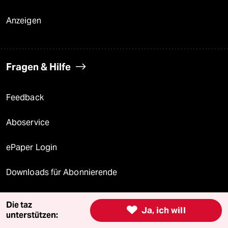
Anzeigen
Fragen & Hilfe
Feedback
Aboservice
ePaper Login
Downloads für Abonnierende
Die taz

Ja, ich will
unterstützen:
© 2026 taz Verlags und Vertriebs GmbH
Alle Rechte vorbehalten. Bei rechtlichen Fragen oder für Genehmigungen