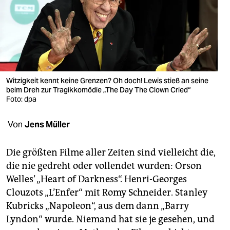
berlin
nord
wahrheit
verlag
Witzigkeit kennt keine Grenzen? Oh doch! Lewis stieß an seine
beim Dreh zur Tragikkomödie „The Day The Clown Cried“
verlag
Foto: dpa
veranstaltungen
Von
Jens Müller
shop
fragen & hilfe
Die größten Filme aller Zeiten sind vielleicht die,
die nie gedreht oder vollendet wurden: Orson
unterstützen
Welles’ „Heart of Darkness“. Henri-Georges
Clouzots „L’Enfer“ mit Romy Schneider. Stanley
abo
Kubricks „Napoleon“, aus dem dann „Barry
genossenschaft
Lyndon“ wurde. Niemand hat sie je gesehen, und