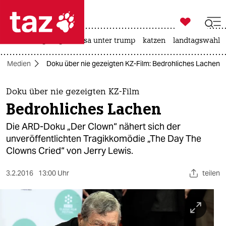

taz zahl ich
hitze
bergsteigen
usa unter trump
katzen
landtagswahl i

taz zahl ich
Medien
Doku über nie gezeigten KZ-Film: Bedrohliches Lachen
taz zahl ich
themen
Doku über nie gezeigten KZ-Film
Bedrohliches Lachen
politik
Die ARD-Doku „Der Clown“ nähert sich der
öko
unveröffentlichten Tragikkomödie „The Day The
Clowns Cried“ von Jerry Lewis.
gesellschaft
3.2.2016
13:00 Uhr
teilen
kultur
sport