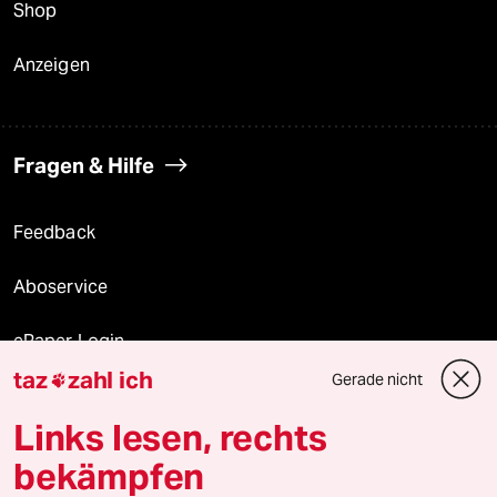
Shop
Anzeigen
Fragen & Hilfe
Feedback
Aboservice
ePaper Login
taz
zahl ich
Gerade nicht

Downloads für Abonnierende
Links lesen, rechts
bekämpfen
© 2026 taz Verlags und Vertriebs GmbH