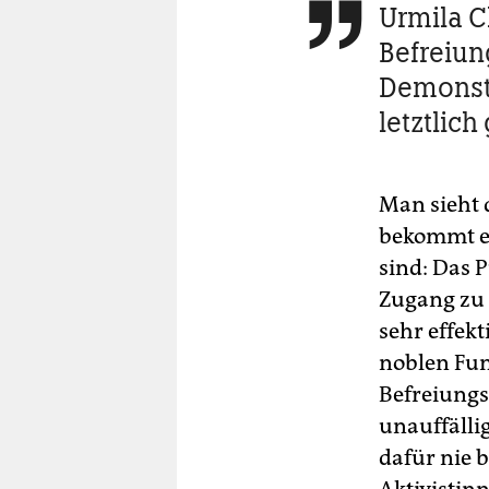
Urmila C

Befreiun
Demonstr
letztlich
Man sieht 
bekommt ei
sind: Das 
Zugang zu 
sehr effekt
noblen Fun
Befreiungs
unauffälli
dafür nie 