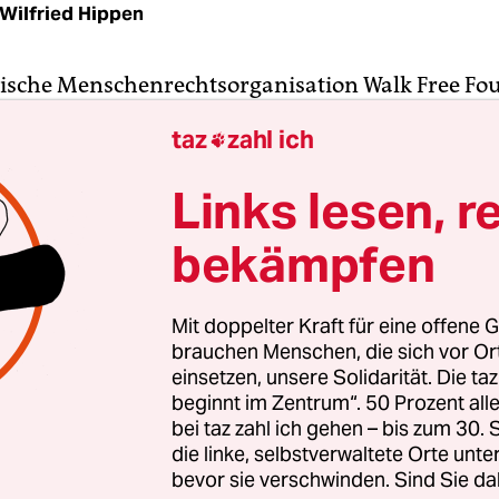
Wilfried Hippen
lische Menschenrechtsorganisation Walk Free Fo
 der Woche ihren dritten
Index über die globale S
taz
zahl ich

icht: Mehr als 45 Millionen Menschen leben heute
sen der Sklaverei, die meisten von ihnen kommen
Links lesen, r
en und Nordkorea gehörte bis vor wenigen Jahre
bekämpfen
en Ländern, in denen erschreckend viele Mensch
ls Besitz angesehen wurden. Die Hamburger
rin Susan Gluth hat in ihrer Dokumentation „Ur
Mit doppelter Kraft für eine offene G
t“ drei Jahre lang mit der Kamera eine junge Frau 
brauchen Menschen, die sich vor O
ser Sklaverei befreit wurde und seitdem als Aktivi
einsetzen, unsere Solidarität. Die ta
beginnt im Zentrum“. 50 Prozent a
h gegen die inhumanen Zustände in ihrer Heimat
bei taz zahl ich gehen – bis zum 30
die linke, selbstverwaltete Orte unte
ird noch heute die Tradition der „Kamalaris“ leb
bevor sie verschwinden. Sind Sie da