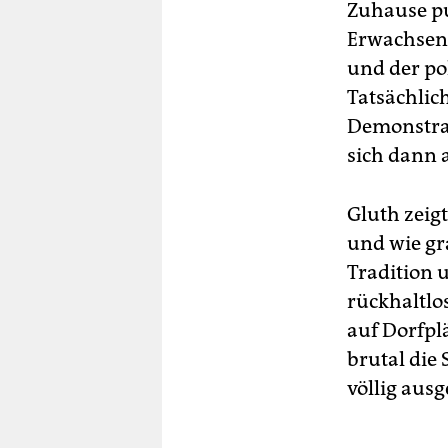
Zuhause pu
Erwachsene
und der po
Tatsächlich
Demonstrat
sich dann 
Gluth zeigt
und wie gr
Tradition 
rückhaltlo
auf Dorfplä
brutal die
völlig ausg