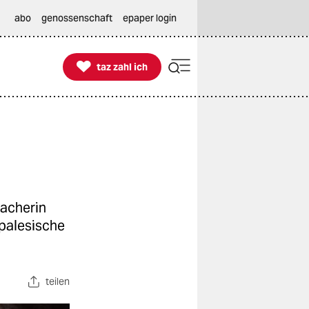
abo
genossenschaft
epaper login

taz zahl ich
taz zahl ich
macherin
epalesische
teilen