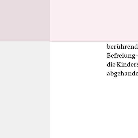
gehalten: 
reiche Fam
sechs Jahr
Jahr 50 Eu
arbeiten. W
berührend 
Befreiung –
die Kinder
abgehande