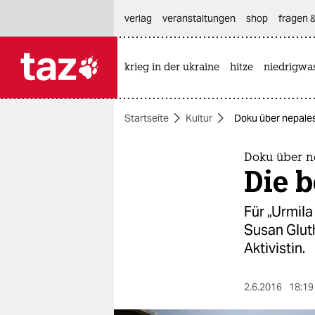
hautnavigation anspringen
hauptinhalt anspringen
footer anspringen
verlag
veranstaltungen
shop
fragen &
krieg in der ukraine
hitze
niedrigwa

taz zahl ich
taz zahl ich
Startseite
Kultur
Doku über nepalesi
themen
politik
Doku über ne
Die b
öko
Für „Urmila
gesellschaft
Susan Gluth
Aktivistin.
kultur
sport
2.6.2016
18:19