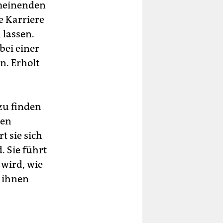
lmeinenden
e Karriere
lassen.
bei einer
n. Erholt
 zu finden
hen
 sie sich
. Sie führt
 wird, wie
 ihnen