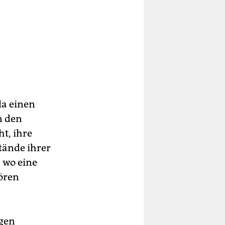
la einen
n den
t, ihre
stände ihrer
, wo eine
ören
ngen