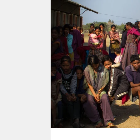
berlin
nord
wahrheit
verlag
verlag
veranstaltungen
shop
fragen & hilfe
unterstützen
abo
genossenschaft