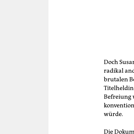
Doch Susan
radikal an
brutalen B
Titelheldin
Befreiung w
konvention
würde.
Die Dokume