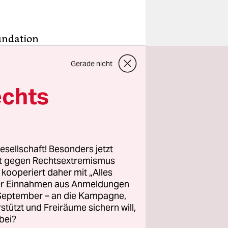
undation
klaverei
Gerade nicht
 in
 aus Asien.
echts
n noch
en verkauft
mila – Für
esellschaft! Besonders jetzt
begleitet,
rt gegen Rechtsextremismus
stin
z kooperiert daher mit „Alles
ller Einnahmen aus Anmeldungen
 kämpft.
. September – an die Kampagne,
rstützt und Freiräume sichern will,
endig
bei?