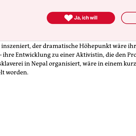
Kinder aus armen Familien werden als Haushalts
ilien verkauft. So wurde Urmila Chaudhary im Al

Ja, ich will
en nach Kathmandu verschleppt. Ihre Eltern bek
ro, dafür musste das Mädchen bis zu 15 Stunden 
äre dieser Film ein Spielfilm, würde ihr Schicksa
inszeniert, der dramatische Höhepunkt wäre ih
 ihre Entwicklung zu einer Aktivistin, die den Pr
sklaverei in Nepal organisiert, wäre in einem kur
lt worden.