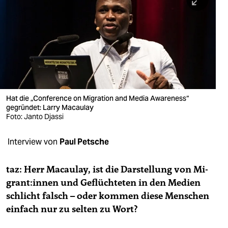
berlin
nord
wahrheit
verlag
verlag
Hat die „Conference on Migration and Media Awareness“
gegründet: Larry Macaulay
veranstaltungen
Foto: Janto Djassi
shop
Interview von
Paul Petsche
fragen & hilfe
unterstützen
taz: Herr Macaulay, ist die Darstellung von Mi­
gran­t:in­nen und Geflüchteten in den Medien
abo
schlicht falsch – oder kommen diese Menschen
einfach nur zu selten zu Wort?
genossenschaft