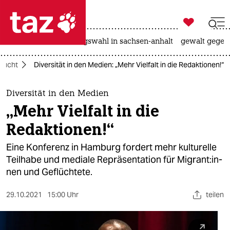

taz zahl ich
hitze
surfen
landtagswahl in sachsen-anhalt
gewalt gegen

taz zahl ich
Flucht
Diversität in den Medien: „Mehr Vielfalt in die Redaktionen!“
taz zahl ich
themen
Diversität in den Medien
„Mehr Vielfalt in die
politik
Redaktionen!“
öko
Eine Konferenz in Hamburg fordert mehr kulturelle
Teilhabe und mediale Repräsentation für Mi­gran­t:in­
gesellschaft
nen und Geflüchtete.
kultur
29.10.2021
15:00 Uhr
teilen
sport