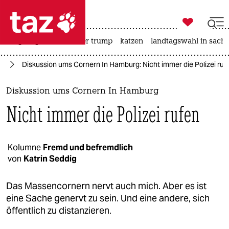

taz zahl ich
bergsteigen
usa unter trump
katzen
landtagswahl in sachs

taz zahl ich
rg
Diskussion ums Cornern In Hamburg: Nicht immer die Polizei ruf
taz zahl ich
themen
Diskussion ums Cornern In Hamburg
Nicht immer die Polizei rufen
politik
öko
Kolumne
Fremd und befremdlich
von
Katrin Seddig
gesellschaft
kultur
Das Massencornern nervt auch mich. Aber es ist
eine Sache genervt zu sein. Und eine andere, sich
sport
öffentlich zu distanzieren.