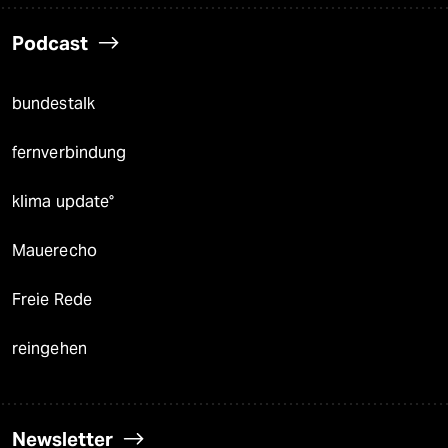
Podcast
bundestalk
fernverbindung
klima update°
Mauerecho
Freie Rede
reingehen
Newsletter