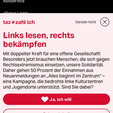
Aboservice
ePaper Login
taz
zahl ich
Gerade nicht

Downloads für Abonnierende
Links lesen, rechts
bekämpfen
© 2026 taz Verlags und Vertriebs GmbH
Alle Rechte vorbehalten. Bei rechtlichen Fragen oder für Genehmigungen
Mit doppelter Kraft für eine offene Gesellschaft!
wenden Sie sich bitte an
lizenzen@taz.de
Besonders jetzt brauchen Menschen, die sich gegen
Rechtsextremismus einsetzen, unsere Solidarität.
Daher gehen 50 Prozent der Einnahmen aus
Feedback
Redaktionsstatut
Kommune-Richtlinien
KI-
Neuanmeldungen an „Alles beginnt im Zentrum“ –
eine Kampagne, die bedrohte linke Kulturzentren
Leitlinie
Informant
Datenschutz
Impressum
AGB
und Jugendorte unterstützt. Sind Sie dabei?
Seitenwende
Einwilligungen widerrufen (Ads)

Ja, ich will