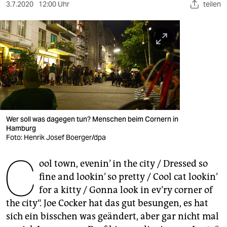
berlin
3.7.2020
12:00 Uhr
teilen
nord
wahrheit
verlag
verlag
veranstaltungen
Wer soll was dagegen tun? Menschen beim Cornern in
shop
Hamburg
Foto: Henrik Josef Boerger/dpa
fragen & hilfe
C
ool town, evenin’ in the city / Dressed so
unterstützen
fine and lookin’ so pretty / Cool cat lookin’
abo
for a kitty / Gonna look in ev’ry corner of
the city“. Joe Cocker hat das gut besungen, es hat
genossenschaft
sich ein bisschen was geändert, aber gar nicht mal