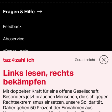
Fragen & Hilfe
Feedback
Aboservice
ePaper Login
taz
zahl ich
Gerade nicht

Downloads für Abonnierende
Links lesen, rechts
bekämpfen
© 2026 taz Verlags und Vertriebs GmbH
Alle Rechte vorbehalten. Bei rechtlichen Fragen oder für Genehmigungen
Mit doppelter Kraft für eine offene Gesellschaft!
wenden Sie sich bitte an
lizenzen@taz.de
Besonders jetzt brauchen Menschen, die sich gegen
Rechtsextremismus einsetzen, unsere Solidarität.
Daher gehen 50 Prozent der Einnahmen aus
Feedback
Redaktionsstatut
Kommune-Richtlinien
KI-