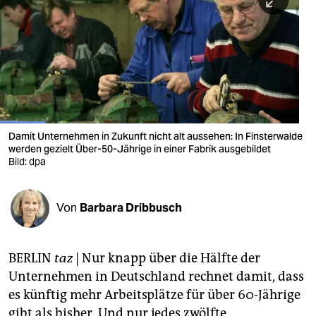
berlin
nord
wahrheit
verlag
verlag
Damit Unternehmen in Zukunft nicht alt aussehen: In Finsterwalde
werden gezielt Über-50-Jährige in einer Fabrik ausgebildet
veranstaltungen
Bild: dpa
shop
fragen & hilfe
Von
Barbara Dribbusch
unterstützen
BERLIN
taz
| Nur knapp über die Hälfte der
abo
Unternehmen in Deutschland rechnet damit, dass
genossenschaft
es künftig mehr Arbeitsplätze für über 60-Jährige
gibt als bisher. Und nur jedes zwölfte