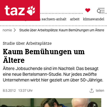

taz zahl ich
hitze
landtagswahl in sachsen-anhalt
arbeit
klimawandel

taz zahl ich
konomie
Studie über Arbeitsplätze: Kaum Bemühungen um Ältere
taz zahl ich
themen
Studie über Arbeitsplätze
Kaum Bemühungen um
politik
Ältere
öko
Ältere Jobsuchende sind im Nachteil: Das besagt
eine neue Bertelsmann-Studie. Nur jedes zwölfte
gesellschaft
Unternehmen wirbt hier gezielt um über 50-Jährige.
kultur
8.5.2012
13:37 Uhr
teilen
sport