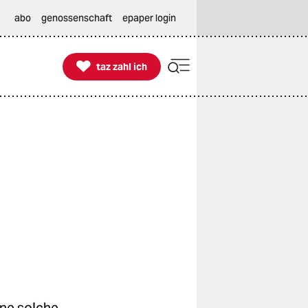
abo
genossenschaft
epaper login

taz zahl ich
taz zahl ich