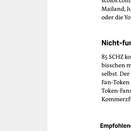
scoios.com
Mailand, J
oder die Y
Nicht-fu
85 SCHZ ko
bisschen m
selbst. Der
Fan-Token 
Token-Fans 
Kommerzfu
Empfohlene