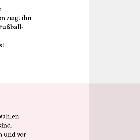
n
on zeigt ihn
 Fußball-
st.
.
wahlen
sind.
h und vor