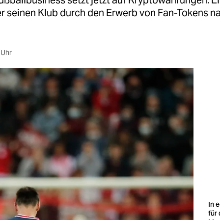
ußballbusiness setzt jetzt auf Kryptowährungen. E
er seinen Klub durch den Erwerb von Fan-Tokens na
 Uhr
In 
für 