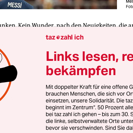
Mes
Fot
unken. Kein Wunder, nach den Neuigkeiten, die 
e Runde gemacht haben. Antoine Griezmann verlä
taz
zahl ich

rcelona in Richtung Atletico Madrid. Der Kurs für
überschuldeten Klubs aus Katalonien ist dann ü
Links lesen, r
er 3 Prozent gefallen. Fan-Token? Das ist der hei
bekämpfen
er turbokapitalisierten Welt der digitalen Fankultu
o leicht zu erklären, was das nun wieder soll. Es is
was mit Blockchain. Also total sicher. Und es ist 
Mit doppelter Kraft für eine offene G
brauchen Menschen, die sich vor O
währung. Bitcoin, nur anders.
einsetzen, unsere Solidarität. Die ta
beginnt im Zentrum“. 50 Prozent a
bs haben also
eine Währung aufgelegt
. Leute, die
bei taz zahl ich gehen – bis zum 30
Fans halten, können Euro oder Dollar in diese W
die linke, selbstverwaltete Orte unte
bevor sie verschwinden. Sind Sie da
. Mit der können sie dann Fan-Token kaufen und