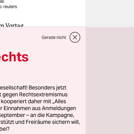
si
o: reuters
am Vortag
sst den FC
Gerade nicht
 einen Fan-
ber Nacht
echts
ßeste
r. Es ist
t auf jeden
irgendwas
esellschaft! Besonders jetzt
rt gegen Rechtsextremismus
z kooperiert daher mit „Alles
ller Einnahmen aus Anmeldungen
 diese
. September – an die Kampagne,
ährung
rstützt und Freiräume sichern will,
bei?
 sich so