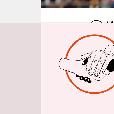
epaper login
G
es
di
Ba
Token des 
glatt um üb
Scheiß in d
gar nicht s
Fall irgend
mit Krypto
Fußballklu
Klubs für 
umtauschen