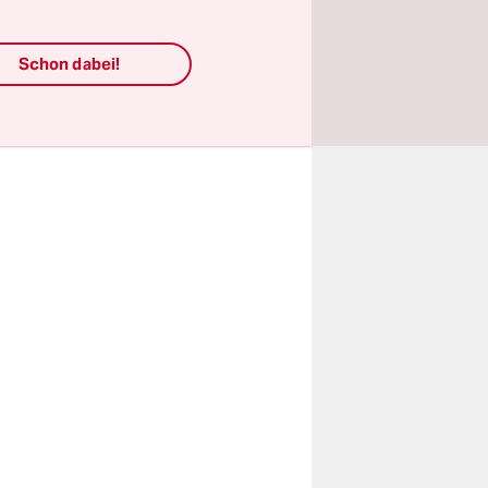
icht stimmt.
es Klubs
Schon dabei!
räsentiert
esitzern