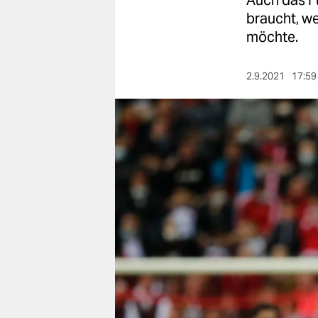
Auch das F
berlin
braucht, w
nord
möchte.
wahrheit
2.9.2021
17:59
verlag
verlag
veranstaltungen
shop
fragen & hilfe
unterstützen
abo
genossenschaft