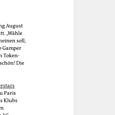
ang August
tt. „Wähle
einen soll,
eo Gamper
en Token-
 schön! Die
rstars
u Paris
es Klubs
rm