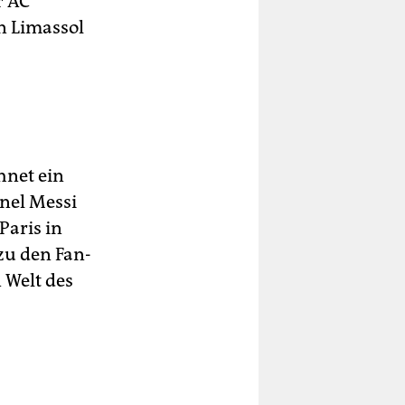
r AC
n Limassol
hnet ein
onel Messi
Paris in
zu den Fan-
 Welt des