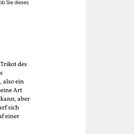
ob Sie dieses
 Trikot des
s
 also ein
eine Art
 kann, aber
arf sich
uf einer