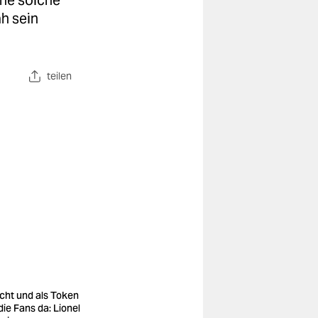
ine solche
h sein
teilen
echt und als Token
die Fans da: Lionel