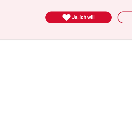
 gehöre ihnen ein Teil vom Klub, was natürlich n
igitalen Kurvenfans aber glauben, dass sie Teil d

Ja, ich will
en sie darüber mitbestimmen, wie sich der Klub p
e Preise es für eine Auslosung unter Fan-Token-B