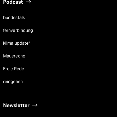
Podcast
bundestalk
fernverbindung
klima update°
Mauerecho
Freie Rede
reingehen
Newsletter