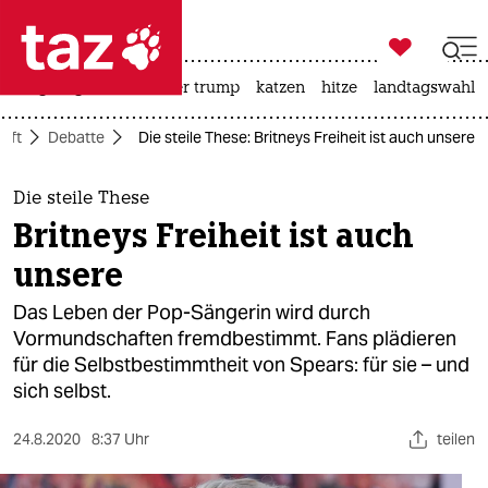

taz zahl ich
bergsteigen
usa unter trump
katzen
hitze
landtagswahl i

taz zahl ich
aft
Debatte
Die steile These: Britneys Freiheit ist auch unsere
taz zahl ich
themen
Die steile These
Britneys Freiheit ist auch
politik
unsere
öko
Das Leben der Pop-Sängerin wird durch
Vormundschaften fremdbestimmt. Fans plädieren
gesellschaft
für die Selbstbestimmtheit von Spears: für sie – und
sich selbst.
kultur
sport
24.8.2020
8:37 Uhr
teilen