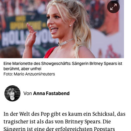
berlin
nord
wahrheit
verlag
verlag
veranstaltungen
Eine Marionette des Showgeschäfts: Sängerin Britney Spears ist
berühmt, aber unfrei
shop
Foto: Mario Anzuoni/reuters
fragen & hilfe
Von
Anna Fastabend
unterstützen
abo
In der Welt des Pop gibt es kaum ein Schicksal, das
genossenschaft
tragischer ist als das von Britney Spears. Die
Sängerin ist eine der erfolgreichsten Popstars