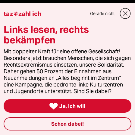
ePaper Login
taz
zahl ich
Gerade nicht

Downloads für Abonnierende
Links lesen, rechts
bekämpfen
© 2026 taz Verlags und Vertriebs GmbH
Mit doppelter Kraft für eine offene Gesellschaft!
Alle Rechte vorbehalten. Bei rechtlichen Fragen oder für Genehmigungen
wenden Sie sich bitte an
lizenzen@taz.de
Besonders jetzt brauchen Menschen, die sich gegen
Rechtsextremismus einsetzen, unsere Solidarität.
Daher gehen 50 Prozent der Einnahmen aus
Feedback
Redaktionsstatut
Kommune-Richtlinien
KI-
Neuanmeldungen an „Alles beginnt im Zentrum“ –
eine Kampagne, die bedrohte linke Kulturzentren
Leitlinie
Informant
Datenschutz
Impressum
AGB
und Jugendorte unterstützt. Sind Sie dabei?

Seitenwende
Einwilligungen widerrufen (Ads)
Ja, ich will
Schon dabei!