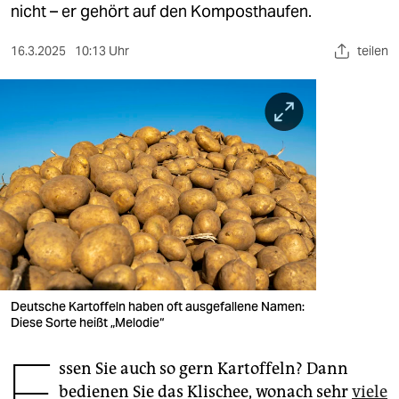
berlin
nicht – er gehört auf den Komposthaufen.
nord
16.3.2025
10:13 Uhr
teilen
wahrheit
verlag
verlag
veranstaltungen
shop
fragen & hilfe
unterstützen
Deutsche Kartoffeln haben oft ausgefallene Namen:
Diese Sorte heißt „Melodie“
abo
E
ssen Sie auch so gern Kartoffeln? Dann
genossenschaft
bedienen Sie das Klischee, wonach sehr
viele