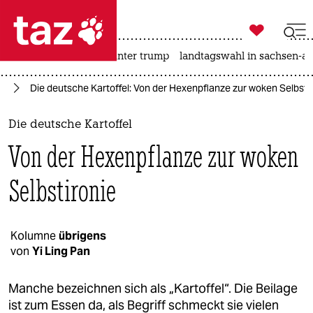

taz zahl ich
nahost-konflikt
usa unter trump
landtagswahl in sachsen-an

taz zahl ich
us
Die deutsche Kartoffel: Von der Hexenpflanze zur woken Selbsti
taz zahl ich
themen
Die deutsche Kartoffel
Von der Hexenpflanze zur woken
politik
Selbstironie
öko
gesellschaft
Kolumne
übrigens
kultur
von
Yi Ling Pan
sport
Manche bezeichnen sich als „Kartoffel“. Die Beilage
ist zum Essen da, als Begriff schmeckt sie vielen