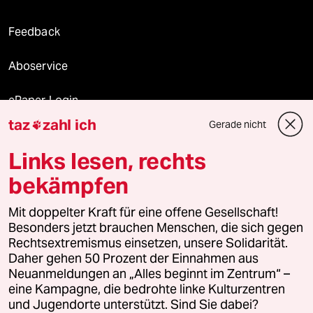
Feedback
Aboservice
ePaper Login
taz
zahl ich
Gerade nicht

Downloads für Abonnierende
Links lesen, rechts
bekämpfen
© 2026 taz Verlags und Vertriebs GmbH
Alle Rechte vorbehalten. Bei rechtlichen Fragen oder für Genehmigungen
Mit doppelter Kraft für eine offene Gesellschaft!
wenden Sie sich bitte an
lizenzen@taz.de
Besonders jetzt brauchen Menschen, die sich gegen
Rechtsextremismus einsetzen, unsere Solidarität.
Daher gehen 50 Prozent der Einnahmen aus
Feedback
Redaktionsstatut
Kommune-Richtlinien
KI-
Neuanmeldungen an „Alles beginnt im Zentrum“ –
eine Kampagne, die bedrohte linke Kulturzentren
Leitlinie
Informant
Datenschutz
Impressum
AGB
und Jugendorte unterstützt. Sind Sie dabei?