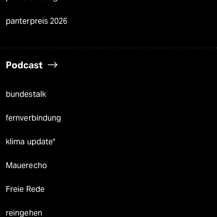
panterpreis 2026
Podcast
bundestalk
fernverbindung
klima update°
Mauerecho
Freie Rede
reingehen