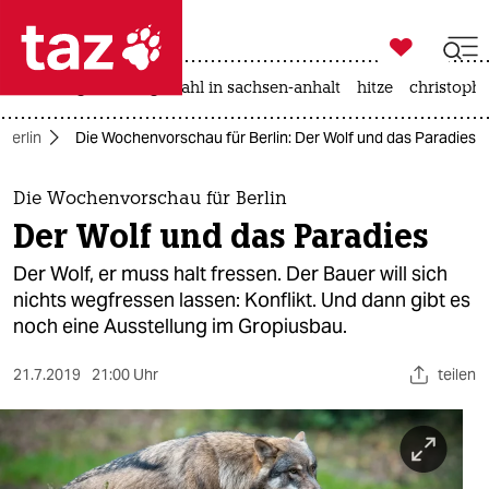

taz zahl ich
iran-krieg
landtagswahl in sachsen-anhalt
hitze
christophe

taz zahl ich
Berlin
Die Wochenvorschau für Berlin: Der Wolf und das Paradies
taz zahl ich
themen
Die Wochenvorschau für Berlin
Der Wolf und das Paradies
politik
Der Wolf, er muss halt fressen. Der Bauer will sich
öko
nichts wegfressen lassen: Konflikt. Und dann gibt es
noch eine Ausstellung im Gropiusbau.
gesellschaft
21.7.2019
21:00 Uhr
teilen
kultur
sport