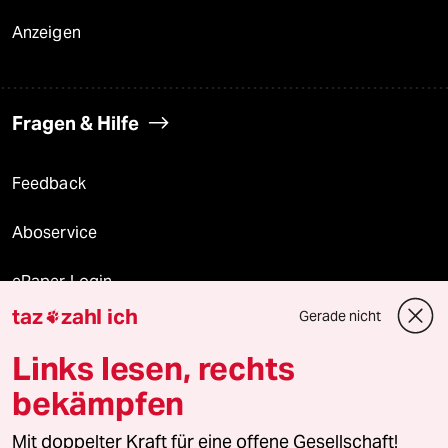
Anzeigen
Fragen & Hilfe
Feedback
Aboservice
ePaper Login
taz
zahl ich
Gerade nicht

Downloads für Abonnierende
Links lesen, rechts
bekämpfen
© 2026 taz Verlags und Vertriebs GmbH
Mit doppelter Kraft für eine offene Gesellschaft!
Alle Rechte vorbehalten. Bei rechtlichen Fragen oder für Genehmigungen