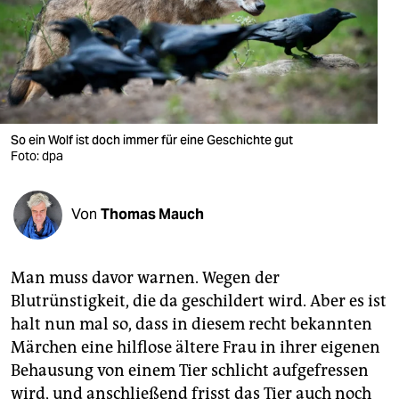
berlin
nord
wahrheit
verlag
So ein Wolf ist doch immer für eine Geschichte gut
Foto: dpa
verlag
veranstaltungen
Von
Thomas Mauch
shop
fragen & hilfe
Man muss davor warnen. Wegen der
unterstützen
Blutrünstigkeit, die da geschildert wird. Aber es ist
halt nun mal so, dass in diesem recht bekannten
abo
Märchen eine hilflose ältere Frau in ihrer eigenen
genossenschaft
Behausung von einem Tier schlicht aufgefressen
wird, und anschließend frisst das Tier auch noch