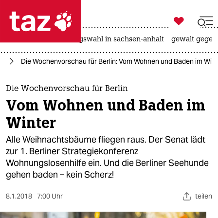

taz zahl ich
hitze
surfen
landtagswahl in sachsen-anhalt
gewalt gegen

taz zahl ich
in
Die Wochenvorschau für Berlin: Vom Wohnen und Baden im Wint
taz zahl ich
themen
Die Wochenvorschau für Berlin
Vom Wohnen und Baden im
politik
Winter
öko
Alle Weihnachtsbäume fliegen raus. Der Senat lädt
zur 1. Berliner Strategiekonferenz
gesellschaft
Wohnungslosenhilfe ein. Und die Berliner Seehunde
gehen baden – kein Scherz!
kultur
sport
8.1.2018
7:00 Uhr
teilen