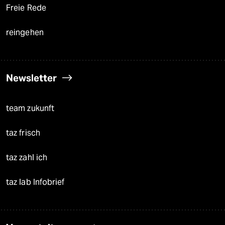
Freie Rede
reingehen
Newsletter
team zukunft
taz frisch
taz zahl ich
taz lab Infobrief