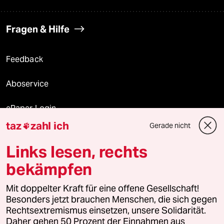
Fragen & Hilfe
Feedback
Aboservice
ePaper Login
taz
zahl ich
Gerade nicht

Downloads für Abonnierende
Links lesen, rechts
bekämpfen
© 2026 taz Verlags und Vertriebs GmbH
Mit doppelter Kraft für eine offene Gesellschaft!
Alle Rechte vorbehalten. Bei rechtlichen Fragen oder für Genehmigungen
wenden Sie sich bitte an
lizenzen@taz.de
Besonders jetzt brauchen Menschen, die sich gegen
Rechtsextremismus einsetzen, unsere Solidarität.
Daher gehen 50 Prozent der Einnahmen aus