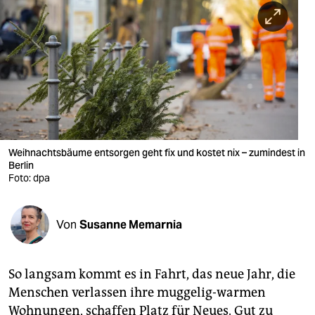
berlin
nord
wahrheit
verlag
verlag
veranstaltungen
Weihnachtsbäume entsorgen geht fix und kostet nix – zumindest in
Berlin
shop
Foto: dpa
fragen & hilfe
Von
Susanne Memarnia
unterstützen
abo
So langsam kommt es in Fahrt, das neue Jahr, die
genossenschaft
Menschen verlassen ihre muggelig-warmen
Wohnungen, schaffen Platz für Neues. Gut zu