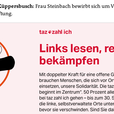
 Küppersbusch:
Frau Steinbach bewirbt sich um 
ftung.
esser in dieser?
taz
zahl ich

ant Münztoiletten an Bord! Ralle kann unterwegs
Links lesen, r
Gegen Aufpreis, vermutlich)
bekämpfen
tschaft ist um 6,2 Prozent geschrumpft. Das ist
te Wert seit 25 Jahren. Wann ist endlich Schluss
Mit doppelter Kraft für eine offene G
brauchen Menschen, die sich vor O
chaften?
einsetzen, unsere Solidarität. Die ta
beginnt im Zentrum“. 50 Prozent a
taatskohle alle ist. Man müsste als Unternehmer
bei taz zahl ich gehen – bis zum 30
ch bescheuert sein, wenn man heute zugäbe : U
die linke, selbstverwaltete Orte unte
bevor sie verschwinden. Sind Sie da
 und haben wir das nicht die letzten 30 Jahre gef