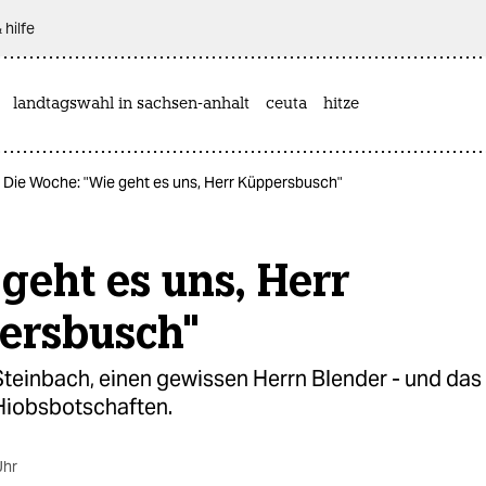
 hilfe
landtagswahl in sachsen-anhalt
ceuta
hitze
Die Woche: "Wie geht es uns, Herr Küppersbusch"
geht es uns, Herr
ersbusch"
Steinbach, einen gewissen Herrn Blender - und da
 Hiobsbotschaften.
Uhr