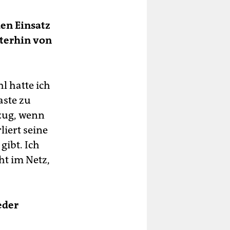
en Einsatz
terhin von
l hatte ich
aste zu
fzug, wenn
liert seine
ibt. Ich
ht im Netz,
eder