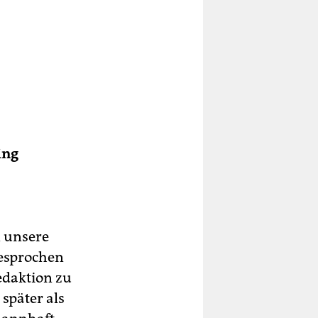
ing
n unsere
gesprochen
edaktion zu
später als