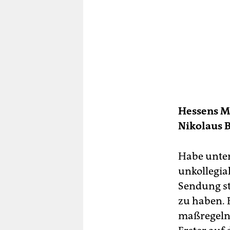
Hessens Mi
Nikolaus B
Habe unter
unkollegia
Sendung st
zu haben. 
maßregeln, 