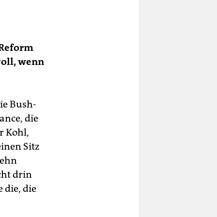
 Reform
voll, wenn
ie Bush-
ance, die
r Kohl,
inen Sitz
zehn
ht drin
 die, die