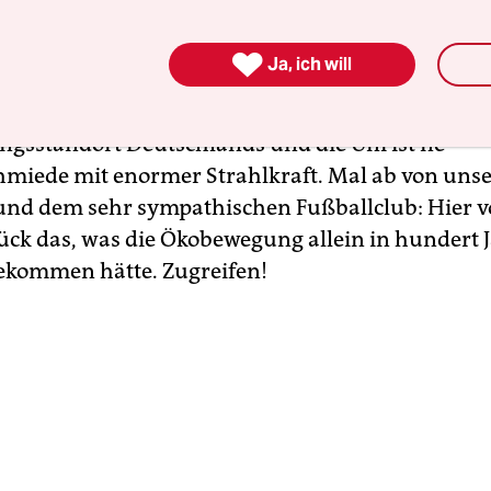
mweltfressenden menschenverachtenden Industr
gucken wir auf die Lage nicht als großes Platzsc

Ja, ich will
e Wirtschaftsweise, die besseren Produkte? Hier 
gelernt: Kohle, Stahl - weg und vorbei. Heute sind 
ngsstandort Deutschlands und die Uni ist ne
hmiede mit enormer Strahlkraft. Mal ab von uns
nd dem sehr sympathischen Fußballclub: Hier vo
lück das, was die Ökobewegung allein in hundert 
ekommen hätte. Zugreifen!