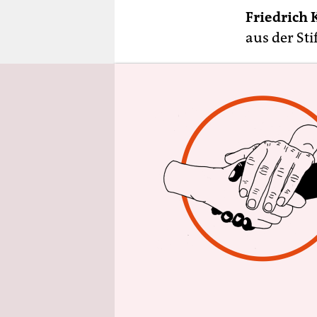
epaper login
Friedrich
aus der Sti
Was wird b
RyanAir pl
rauchen! (
Die US-Wir
schlechtes
Hiobsbots
Wenn die S
Manager do
okay. Hey …