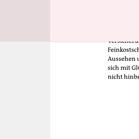
mit der u
zum Teufel 
die besser
ist bitter 
Versicheru
Feinkostsc
Aussehen u
sich mit G
nicht hinb