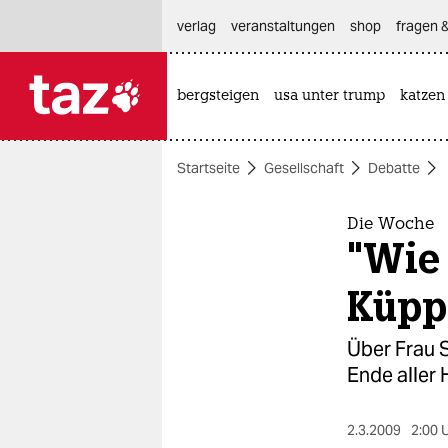
hautnavigation anspringen
hauptinhalt anspringen
footer anspringen
verlag
veranstaltungen
shop
fragen &
bergsteigen
usa unter trump
katzen

taz zahl ich
taz zahl ich
Startseite
Gesellschaft
Debatte
themen
politik
Die Woche
"Wie 
öko
Küpp
gesellschaft
Über Frau 
kultur
Ende aller
sport
2.3.2009
2:00 