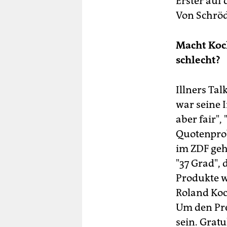
Erster auf
Von Schröd
Macht Koch
schlecht?
Illners Tal
war seine 
aber fair",
Quotenprob
im ZDF ge
"37 Grad",
Produkte w
Roland Koch
Um den Pre
sein. Gratu