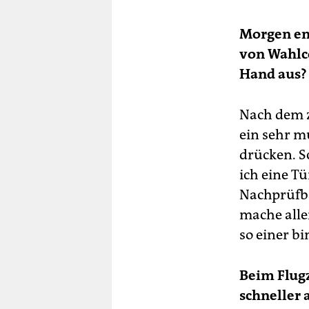
Morgen en
von Wahlc
Hand aus? 
Nach dem z
ein sehr m
drücken. S
ich eine Tü
Nachprüfba
mache alle
so einer bi
Beim Flug
schneller 