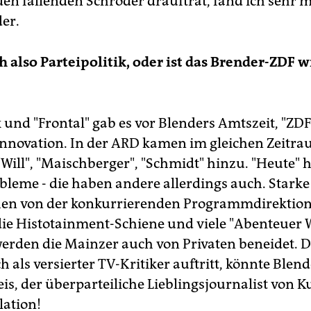
 den fallenden Schröder drauftrat, fand ich sehr 
er.
 also Parteipolitik, oder ist das Brender-ZDF w
k und "Frontal" gab es vor Blenders Amtszeit, "ZD
Innovation. In der ARD kamen im gleichen Zeitra
 "Will", "Maischberger", "Schmidt" hinzu. "Heute" 
leme - die haben andere allerdings auch. Starke
hen von der konkurrierenden Programmdirektion
 die Histotainment-Schiene und viele "Abenteuer 
erden die Mainzer auch von Privaten beneidet. 
 als versierter TV-Kritiker auftritt, könnte Blend
is, der überparteiliche Lieblingsjournalist von K
lation!