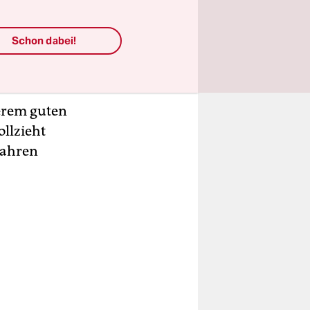
ie? Warum
haffen für
Schon dabei!
in Dortmund
wir größter
erem guten
llzieht
Jahren