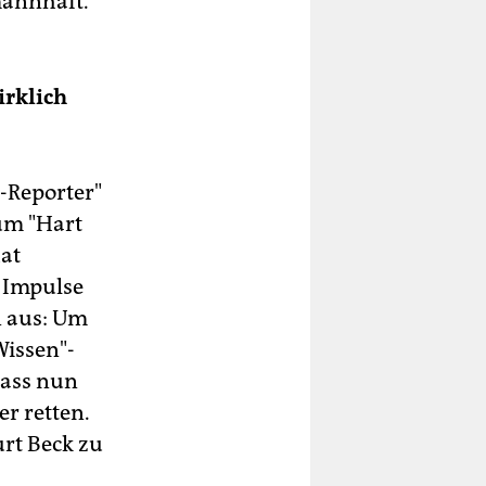
mannhaft.
irklich
F-Reporter"
um "Hart
hat
 Impulse
 aus: Um
Wissen"-
Dass nun
er retten.
urt Beck zu