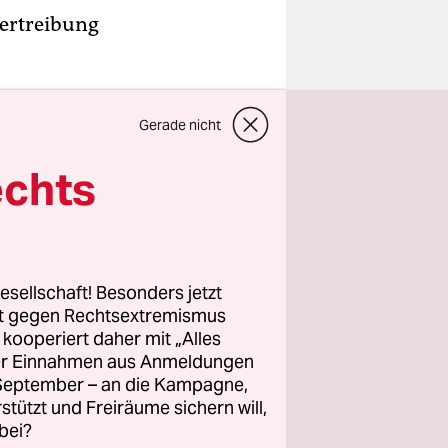
Vertreibung
Gerade nicht
 wieder
echts
 der
 mit
esellschaft! Besonders jetzt
rt gegen Rechtsextremismus
z kooperiert daher mit „Alles
ller Einnahmen aus Anmeldungen
 und
. September – an die Kampagne,
ns gehts
rstützt und Freiräume sichern will,
bei?
ordert: weg