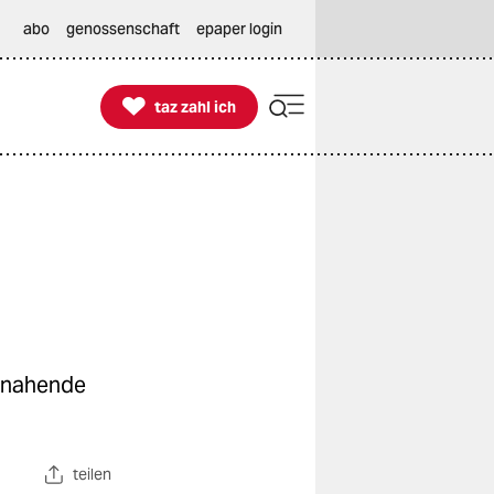
abo
genossenschaft
epaper login

taz zahl ich
taz zahl ich
s nahende
teilen