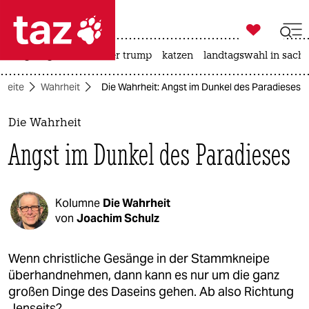

taz zahl ich
bergsteigen
usa unter trump
katzen
landtagswahl in sachs

taz zahl ich
tseite
Wahrheit
Die Wahrheit: Angst im Dunkel des Paradieses
taz zahl ich
themen
Die Wahrheit
Angst im Dunkel des Paradieses
politik
öko
Kolumne
Die Wahrheit
gesellschaft
von
Joachim Schulz
kultur
Wenn christliche Gesänge in der Stammkneipe
überhandnehmen, dann kann es nur um die ganz
sport
großen Dinge des Daseins gehen. Ab also Richtung
Jenseits?