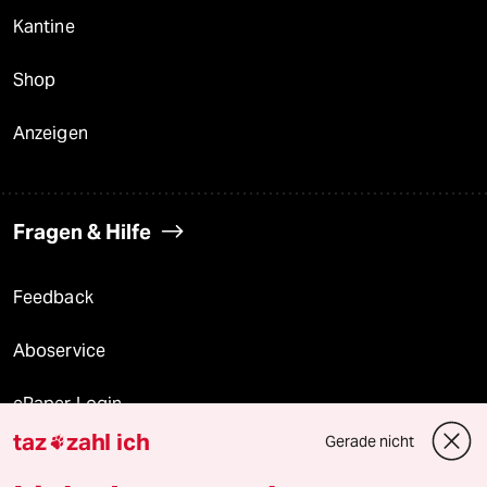
Kantine
Shop
Anzeigen
Fragen & Hilfe
Feedback
Aboservice
ePaper Login
taz
zahl ich
Gerade nicht

Downloads für Abonnierende