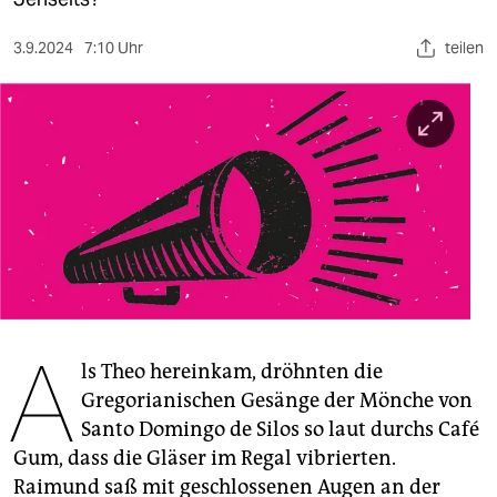
berlin
nord
3.9.2024
7:10 Uhr
teilen
wahrheit
verlag
verlag
veranstaltungen
shop
fragen & hilfe
A
unterstützen
ls Theo hereinkam, dröhnten die
Gregorianischen Gesänge der Mönche von
abo
Santo Domingo de Silos so laut durchs Café
Gum, dass die Gläser im Regal vibrierten.
genossenschaft
Raimund saß mit geschlossenen Augen an der