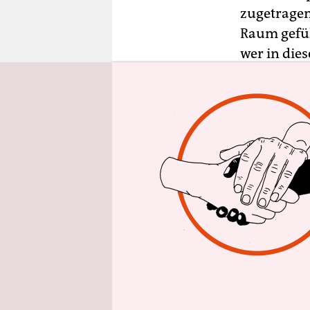
epaper login
zugetragen
Raum gefüh
wer in die
depperten 
könnte er 
halbjährlic