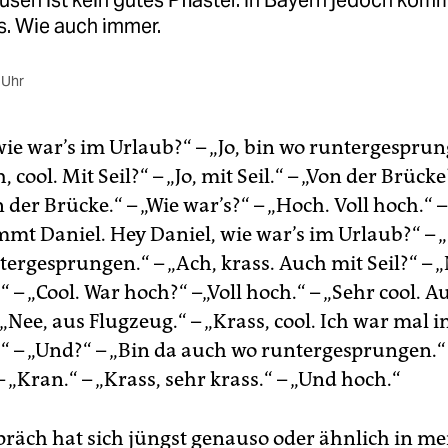
sen ist kein gutes Pflaster. In Bayern jedoch ko
s. Wie auch immer.
 Uhr
wie war’s im Urlaub?“ – „Jo, bin wo runtergesprun
, cool. Mit Seil?“ – „Jo, mit Seil.“ – „Von der Brücke?
 der Brücke.“ – „Wie war’s?“ – „Hoch. Voll hoch.“ – 
mmt Daniel. Hey Daniel, wie war’s im Urlaub?“ – „
ergesprungen.“ – „Ach, krass. Auch mit Seil?“ – „
“ – „Cool. War hoch?“ –„Voll hoch.“ – „Sehr cool. 
„Nee, aus Flugzeug.“ – „Krass, cool. Ich war mal i
.“ – „Und?“ – „Bin da auch wo runtergesprungen.“
 „Kran.“ – „Krass, sehr krass.“ – „Und hoch.“
präch hat sich jüngst genauso oder ähnlich in m