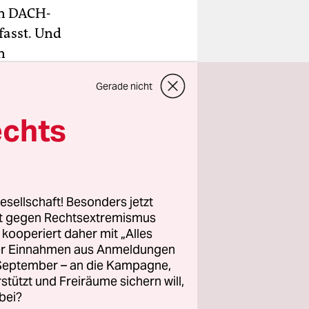
en DACH-
fasst. Und
n
och warten,
Gerade nicht
echts
esellschaft! Besonders jetzt
rt gegen Rechtsextremismus
z kooperiert daher mit „Alles
ller Einnahmen aus Anmeldungen
. September – an die Kampagne,
rstützt und Freiräume sichern will,
bei?