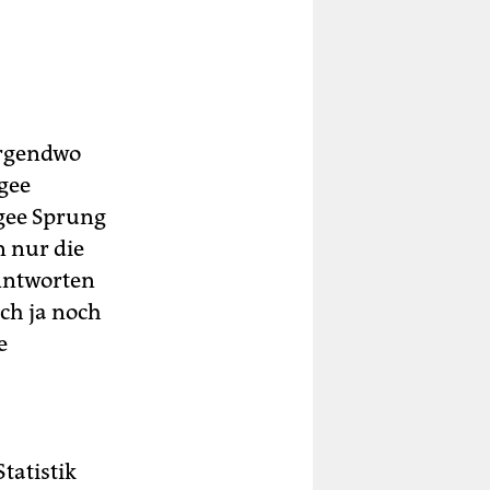
irgendwo
ngee
gee Sprung
 nur die
 Antworten
ch ja noch
e
tatistik