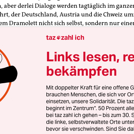
, aber derlei Dialoge werden tagtäglich im ganz
rt, der Deutschland, Austria und die Chweiz um
sem Dramolett nicht sich selbst, sondern nur eine
Bekannten wiedererkannt hat, sollte mit Spott n
taz
zahl ich

doch zu einer Gruppe gehören, die diesen Dialog
h in folgender Variation führt:
Links lesen, r
bekämpfen
Mit doppelter Kraft für eine offene G
brauchen Menschen, die sich vor O
einsetzen, unsere Solidarität. Die ta
beginnt im Zentrum“. 50 Prozent a
bei taz zahl ich gehen – bis zum 30
die linke, selbstverwaltete Orte unte
bevor sie verschwinden. Sind Sie da