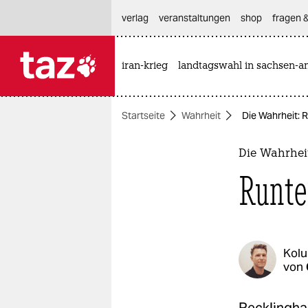
hautnavigation anspringen
hauptinhalt anspringen
footer anspringen
verlag
veranstaltungen
shop
fragen &
iran-krieg
landtagswahl in sachsen-an

taz zahl ich
taz zahl ich
Startseite
Wahrheit
Die Wahrheit: 
themen
politik
Die Wahrhei
Runte
öko
gesellschaft
kultur
Kol
von
sport