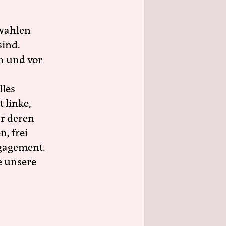
wahlen
sind.
h und vor
lles
 linke,
ür deren
n, frei
ngagement.
e unsere