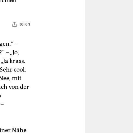
mmt man
teilen
gen.“ –
“ – „Jo,
„Ja krass.
Sehr cool.
Nee, mit
Auch von der
n
 –
einer Nähe