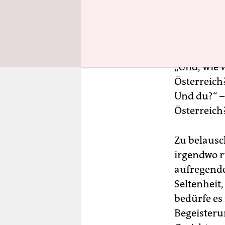
„Und, wie w
Österreich?
Und du?“ – 
Österreich?
Zu belaus
irgendwo r
aufregende
Seltenheit,
bedürfe es
Begeisteru