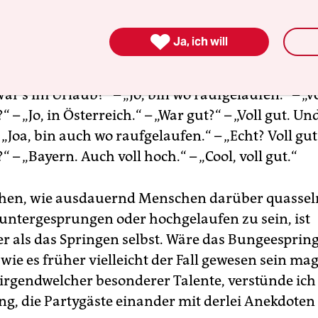

Ja, ich will
ar’s im Urlaub?“ – „Jo, bin wo raufgelaufen.“ – „Vo
“ – „Jo, in Österreich.“ – „War gut?“ – „Voll gut. Un
„Joa, bin auch wo raufgelaufen.“ – „Echt? Voll gu
“ – „Bayern. Auch voll hoch.“ – „Cool, voll gut.“
chen, wie ausdauernd Menschen darüber quassel
untergesprungen oder hochgelaufen zu sein, ist
r als das Springen selbst. Wäre das Bungeesprin
 wie es früher vielleicht der Fall gewesen sein mag
 irgendwelcher besonderer Talente, verstünde ich 
ng, die Partygäste einander mit derlei Anekdote