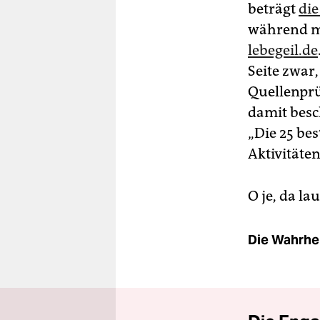
beträgt
die
während me
lebegeil.de
Seite zwar,
Quellenprü
damit besc
„Die 25 be
Aktivitäte
O je, da la
Die Wahrhei