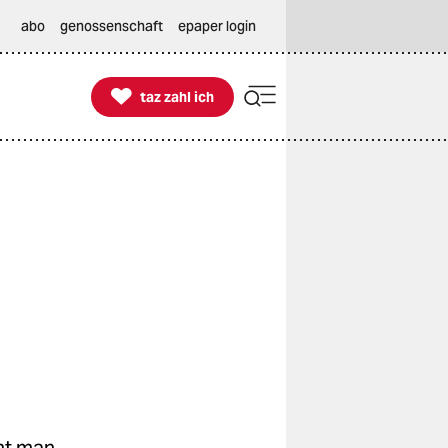
abo
genossenschaft
epaper login

taz zahl ich
taz zahl ich