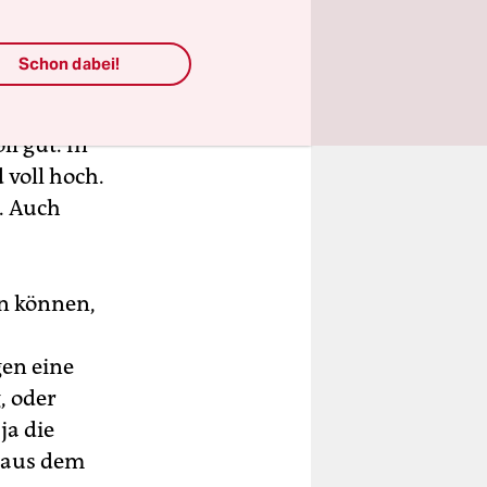
Schon dabei!
ll gut. In
d voll hoch.
t. Auch
n können,
gen eine
, oder
ja die
n aus dem