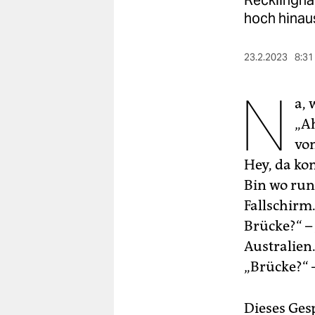
Recklinghau
berlin
hoch hinau
nord
23.2.2023
8:31
wahrheit
N
verlag
a, 
„Ah
verlag
von
veranstaltungen
Hey, da ko
shop
Bin wo runt
Fallschirm.
fragen & hilfe
Brücke?“ – 
unterstützen
Australien
abo
„Brücke?“ –
genossenschaft
Dieses Ges