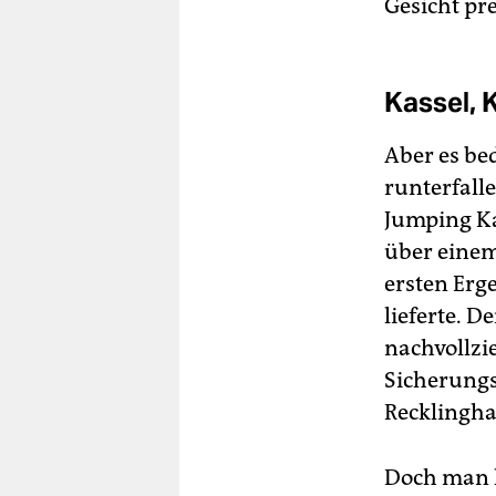
Gesicht pr
Kassel, 
Aber es be
runterfall
Jumping Ka
über einem
ersten Erg
lieferte. 
nachvollzi
Sicherungs
Recklingha
Doch man ka