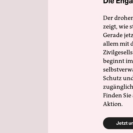
Die Enga
Der drohe
zeigt, wie
Gerade jet
allem mit d
Zivilgesell
beginnt im
selbstverw
Schutz und 
zugänglich
Finden Sie
Aktion.
Jetzt u