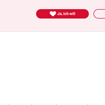
in Peter Handkes „Publikumsbeschimpfung“ an: „
 Kröte die Abwesenheit Gottes erkennen!“

Ja, ich will