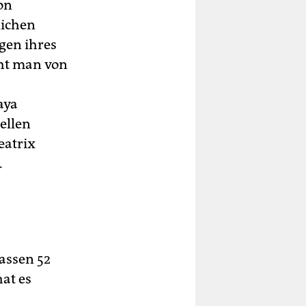
on
lichen
gen ihres
eht man von
aya
ellen
eatrix
.
assen 52
hat es