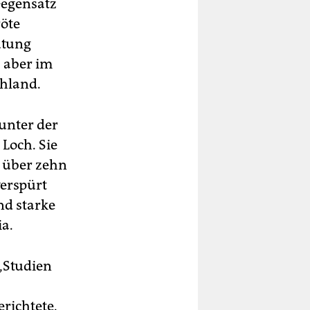
Gegensatz
röte
utung
, aber im
chland.
unter der
Loch. Sie
l über zehn
verspürt
nd starke
ia.
 „Studien
richtete.