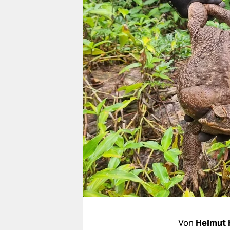
berlin
nord
wahrheit
verlag
verlag
veranstaltungen
shop
fragen & hilfe
unterstützen
abo
genossenschaft
Von
Helmut