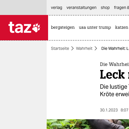
hautnavigation anspringen
hauptinhalt anspringen
footer anspringen
verlag
veranstaltungen
shop
fragen &
bergsteigen
usa unter trump
katzen

taz zahl ich
taz zahl ich
Startseite
Wahrheit
Die Wahrheit: 
themen
politik
Die Wahrhei
Leck
öko
Die lustige
gesellschaft
Kröte erwe
kultur
30.1.2023
8:07
sport