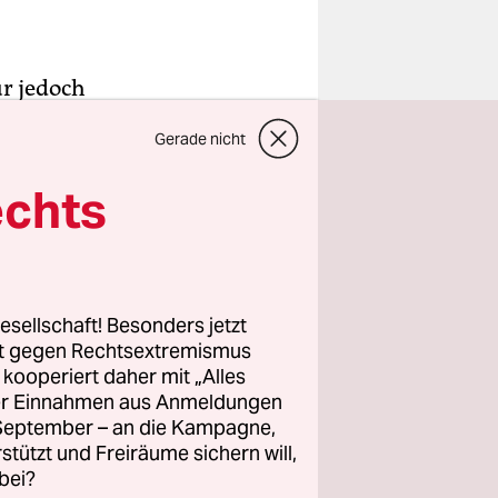
ür jedoch
hleim auf
Gerade nicht
massiert:
echts
t, zu
ne wie
e, die von
esellschaft! Besonders jetzt
rt gegen Rechtsextremismus
z kooperiert daher mit „Alles
wussten
ller Einnahmen aus Anmeldungen
acht und
. September – an die Kampagne,
mmst) in
rstützt und Freiräume sichern will,
en der
bei?