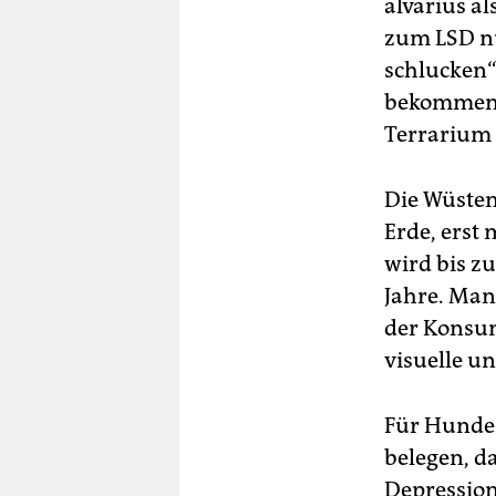
alvarius al
zum LSD nu
schlucken“
bekommen. 
Terrarium 
Die Wüsten
Erde, erst
wird bis z
Jahre. Man
der Konsum
visuelle un
Für Hunde 
belegen, d
Depression