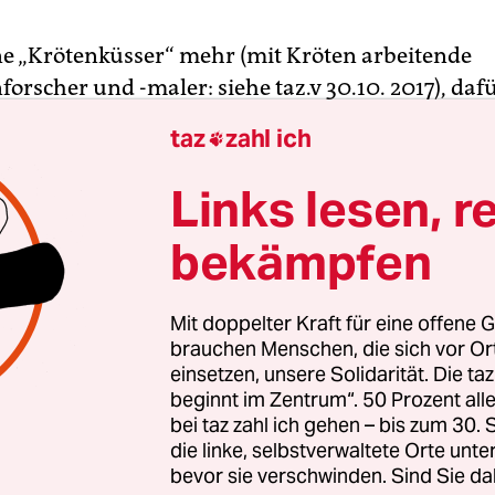
ine „Krötenküsser“ mehr (mit Kröten arbeitende
orscher und -maler: siehe taz.v 30.10. 2017), daf
 „Krötenlecker“. Ihnen geht es allein um den Sc
taz
zahl ich

haut, den einige Arten absondern, wenn man sie 
 halluzinogene Substanzen. Das Sekret der
Links lesen, r
anischen Aga-Kröte
(Bufo marinus)
wird gerauch
bekämpfen
gekocht oder direkt abgeleckt. Es enthält Hormo
und Dopamin sowie Halluzinogene und Bufotoxin
en der Gattung Bufo produziert werden.
Mit doppelter Kraft für eine offene G
brauchen Menschen, die sich vor O
einsetzen, unsere Solidarität. Die ta
drei Hexen in Shakespeares Tragödie „Macbeth“ 
beginnt im Zentrum“. 50 Prozent a
hren magischen Trank zu nutzen: „Kröte du, die N
bei taz zahl ich gehen – bis zum 30
 kalten Steine lag, Monatlanges Gift sog ein, (Ko
die linke, selbstverwaltete Orte unte
uerst hinein.“ Eher zum Nachdenken regte dageg
bevor sie verschwinden. Sind Sie da