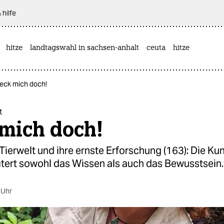
 hilfe
hitze
landtagswahl in sachsen-anhalt
ceuta
hitze
Leck mich doch!
t
 mich doch!
 Tierwelt und ihre ernste Erforschung (163): Die Ku
itert sowohl das Wissen als auch das Bewusstsein.
 Uhr