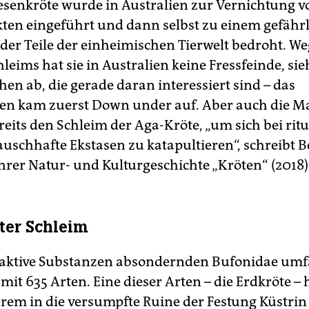
esenkröte wurde in Australien zur Vernichtung v
ten eingeführt und dann selbst zu einem gefähr
 der Teile der einheimischen Tierwelt bedroht. We
hleims hat sie in Australien keine Fressfeinde, si
en ab, die gerade daran interessiert sind – das
en kam zuerst Down under auf. Aber auch die M
eits den Schleim der Aga-Kröte, „um sich bei ritu
auschhafte Ekstasen zu katapultieren“, schreibt B
ihrer Natur- und Kulturgeschichte „Kröten“ (2018)
ter Schleim
aktive Substanzen absondernden Bufonidae umf
it 635 Arten. Eine dieser Arten – die Erdkröte – 
rem in die versumpfte Ruine der Festung Küstrin