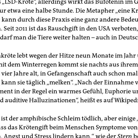
s „LSD-Kröte“, allerdings wirkt das Bufotenin im 
r etwa eine halbe Stunde. Die Metapher „eine K
 kann durch diese Praxis eine ganz andere Bede
Seit 2011 ist das Rauschgift in den USA verboten
darf man die Tiere weiter halten – auch in Deuts
kröte lebt wegen der Hitze neun Monate im Jahr 
 mit dem Winterregen kommt sie nachts aus ihrem 
u vier Jahre alt, in Gefangenschaft auch schon ma
 kann sie täglich „melken“. „Nach der Einnahme 
ent in der Regel ein warmes Gefühl, Euphorie u
d auditive Halluzinationen“, heißt es auf Wikiped
ist der amphibische Schleim tödlich, aber einige
ass das Krötengift beim Menschen Symptome von
, Angst und Stress lindern kann,“ wie der
Stern
be