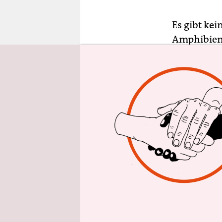
epaper login
Es gibt ke
Amphibienf
immer mehr
der Kröten
Er enthält
südamerik
einem Sud 
Adrenalin 
allen Kröt
Schon die 
dies für i
Tag Unterm
den Topf z