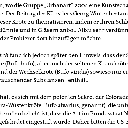
n, wo die Gruppe „Urbanart“ 2004 eine Kunstsch
e. Der Beitrag des Künstlers ­Georg Winter bestan
dieser Kröte zu thematisieren, indem er ihren Sch
dünnte und in Gläsern anbot. Allzu sehr verdünnt
er Probierer dort hinzufügen möchte.
t.ch
fand ich jedoch später den Hinweis, dass der
te (Bufo bufo), aber auch der seltenen Kreuzkröte
und der Wechselkröte (Bufo viridis) sowieso nur e
auschender Substanzen“ enthält.
hält es sich mit dem potenten Sekret der Colorad
ra-Wüstenkröte, Bufo alvarius, genannt), die unt
kern“ so beliebt ist, dass die Art im Bundesstaat
s gefährdet eingestuft wurde. Daher bitten die US