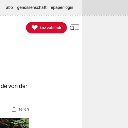
abo
genossenschaft
epaper login

taz zahl ich
taz zahl ich
nde von der
teilen