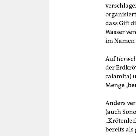
verschlage
organisiert
dass Gift 
Wasser ver
im Namen d
Auf
tierwel
der Erdkrö
calamita) 
Menge „ber
Anders ver
(auch Sono
„Krötenlec
bereits al