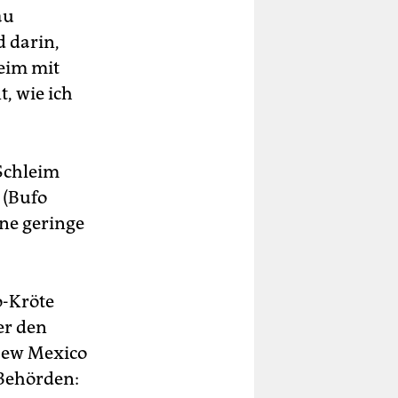
au
d darin,
leim mit
, wie ich
 Schleim
 (Bufo
ine geringe
o-Kröte
er den
 New Mexico
-Behörden: