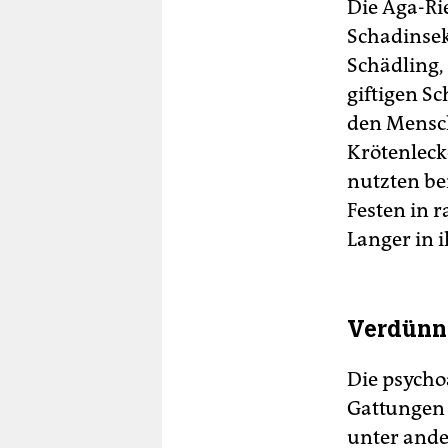
Die Aga-Ri
Schadinsek
Schädling,
giftigen Sc
den Mensch
Krötenleck
nutzten ber
Festen in r
Langer in 
Verdünn
Die psycho
Gattungen m
unter ande