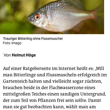
berlin
nord
wahrheit
verlag
Trauriger Bitterling ohne Flussmuschel
Foto: Imago
verlag
veranstaltungen
Von
Helmut Höge
shop
Auf einer Ratgeberseite im Internet heißt es: „Will
fragen & hilfe
man Bitterlinge und Flussmuscheln erfolgreich im
Gartenteich halten und vielleicht sogar züchten,
unterstützen
brauchen beide in der Flachwasserzone eines
abo
mittelgroßen Teiches einen sandigen Untergrund,
der zum Teil von Pflanzen frei sein sollte. Damit
genossenschaft
man sie gut beobachten kann, wählt man am