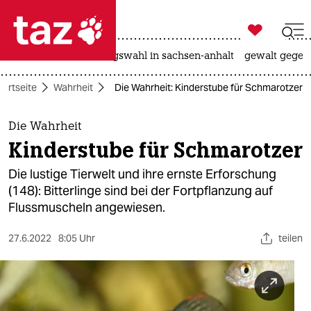

taz zahl ich
hitze
surfen
landtagswahl in sachsen-anhalt
gewalt gegen

taz zahl ich
tartseite
Wahrheit
Die Wahrheit: Kinderstube für Schmarotzer
taz zahl ich
themen
Die Wahrheit
Kinderstube für Schmarotzer
politik
Die lustige Tierwelt und ihre ernste Erforschung
öko
(148): Bitterlinge sind bei der Fortpflanzung auf
Flussmuscheln angewiesen.
gesellschaft
27.6.2022
8:05 Uhr
teilen
kultur
sport