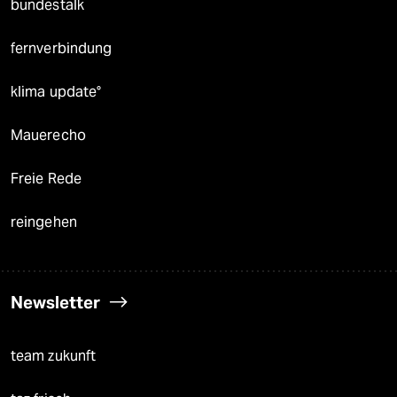
bundestalk
fernverbindung
klima update°
Mauerecho
Freie Rede
reingehen
Newsletter
team zukunft