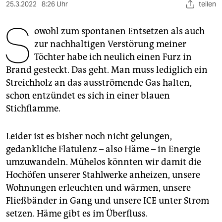
berlin
25.3.2022
8:26 Uhr
teilen
S
nord
owohl zum spontanen Entsetzen als auch
zur nachhaltigen Verstörung meiner
wahrheit
Töchter habe ich neulich einen Furz in
verlag
Brand gesteckt. Das geht. Man muss lediglich ein
Streichholz an das ausströmende Gas halten,
verlag
schon entzündet es sich in einer blauen
veranstaltungen
Stichflamme.
shop
Leider ist es bisher noch nicht gelungen,
fragen & hilfe
gedankliche Flatulenz – also Häme – in Energie
umzuwandeln. Mühelos könnten wir damit die
unterstützen
Hochöfen unserer Stahlwerke anheizen, unsere
abo
Wohnungen erleuchten und wärmen, unsere
Fließbänder in Gang und unsere ICE unter Strom
genossenschaft
setzen. Häme gibt es im Überfluss.