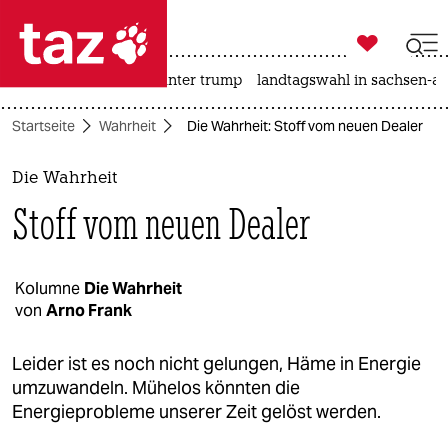

taz zahl ich
nahost-konflikt
usa unter trump
landtagswahl in sachsen-an

taz zahl ich
Startseite
Wahrheit
Die Wahrheit: Stoff vom neuen Dealer
taz zahl ich
themen
Die Wahrheit
Stoff vom neuen Dealer
politik
öko
Kolumne
Die Wahrheit
von
Arno Frank
gesellschaft
kultur
Leider ist es noch nicht gelungen, Häme in Energie
umzuwandeln. Mühelos könnten die
sport
Energieprobleme unserer Zeit gelöst werden.