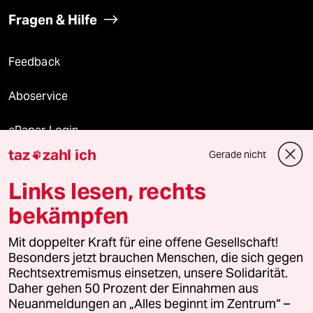
Fragen & Hilfe
Feedback
Aboservice
ePaper Login
taz
zahl ich
Gerade nicht

Downloads für Abonnierende
Links lesen, rechts
bekämpfen
© 2026 taz Verlags und Vertriebs GmbH
Mit doppelter Kraft für eine offene Gesellschaft!
Alle Rechte vorbehalten. Bei rechtlichen Fragen oder für Genehmigungen
wenden Sie sich bitte an
lizenzen@taz.de
Besonders jetzt brauchen Menschen, die sich gegen
Rechtsextremismus einsetzen, unsere Solidarität.
Daher gehen 50 Prozent der Einnahmen aus
Feedback
Redaktionsstatut
Kommune-Richtlinien
KI-
Neuanmeldungen an „Alles beginnt im Zentrum“ –