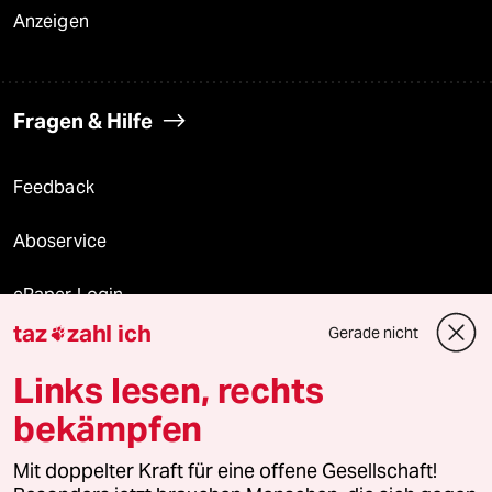
Anzeigen
Fragen & Hilfe
Feedback
Aboservice
ePaper Login
taz
zahl ich
Gerade nicht

Downloads für Abonnierende
Links lesen, rechts
bekämpfen
© 2026 taz Verlags und Vertriebs GmbH
Mit doppelter Kraft für eine offene Gesellschaft!
Alle Rechte vorbehalten. Bei rechtlichen Fragen oder für Genehmigungen
wenden Sie sich bitte an
lizenzen@taz.de