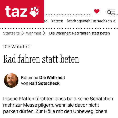

taz zahl ich
iran-krieg
ceuta
hitze
katzen
landtagswahl in sachsen-an

taz zahl ich
Startseite
Wahrheit
Die Wahrheit: Rad fahren statt beten
taz zahl ich
themen
Die Wahrheit
Rad fahren statt beten
politik
öko
Kolumne
Die Wahrheit
gesellschaft
von
Ralf Sotscheck
kultur
Irische Pfaffen fürchten, dass bald keine Schäfchen
mehr zur Messe pilgern, wenn sie davor nicht
sport
parken dürfen. Zur Hölle mit den Unbeweglichen!