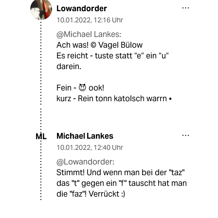
Lowandorder
10.01.2022
,
12:16 Uhr
@Michael Lankes:
Ach was! © Vagel Bülow
Es reicht - tuste statt “e“ ein “u“
darein.
Fein - 😈 ook!
kurz - Rein tonn katolsch warrn •
Michael Lankes
ML
10.01.2022
,
12:40 Uhr
@Lowandorder:
Stimmt! Und wenn man bei der "taz"
das "t" gegen ein "f" tauscht hat man
die "faz"! Verrückt :)