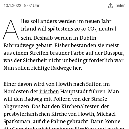
berlin
10.1.2022
9:07 Uhr
teilen
nord
A
lles soll anders werden im neuen Jahr.
wahrheit
Irland will spätestens 2050 CO
-neutral
2
sein. Deshalb werden in Dublin
verlag
Fahrradwege gebaut. Bisher bestanden sie meist
verlag
aus einem Streifen brauner Farbe auf der Busspur,
was der Sicherheit nicht unbedingt förderlich war.
veranstaltungen
Nun sollen richtige Radwege her.
shop
Einer davon wird von Howth nach Sutton im
fragen & hilfe
Nordosten der
irischen
Hauptstadt führen. Man
unterstützen
will den Radweg mit Pollern von der Straße
abgrenzen. Das hat den Kirchenältesten der
abo
presbyterianischen Kirche von Howth, Michael
genossenschaft
Sparksman, auf die Palme gebracht. Dann könne
die Gemeinde nicht mehr am Straßenrand parken,