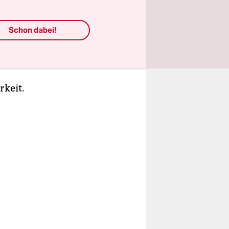
USA an, mit
lles
Schon dabei!
ehinderte.
 und
keit.