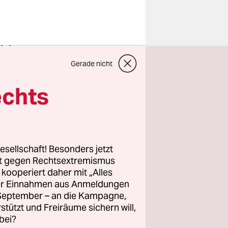
nd dessen
er
Gerade nicht
nen aber
echts
arpfen
 „System“,
ren
ir
esellschaft! Besonders jetzt
e
rt gegen Rechtsextremismus
z kooperiert daher mit „Alles
lo“.
ller Einnahmen aus Anmeldungen
. September – an die Kampagne,
rstützt und Freiräume sichern will,
Chemikalien
bei?
isch – mit