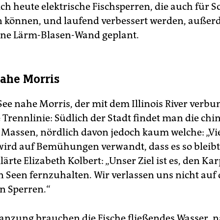
ich heute elektrische Fischsperren, die auch für
in können, und laufend verbessert werden, außer
ine Lärm-Blasen-Wand geplant.
nahe Morris
ee nahe Morris, der mit dem Illinois River verbun
e Trennlinie: Südlich der Stadt findet man die chi
 Massen, nördlich davon jedoch kaum welche: „Viel
wird auf Bemühungen verwandt, dass es so bleibt
lärte Elizabeth Kolbert: „Unser Ziel ist es, den Ka
 Seen fernzuhalten. Wir verlassen uns nicht auf 
en Sperren.“
lanzung brauchen die Fische fließendes Wasser, 