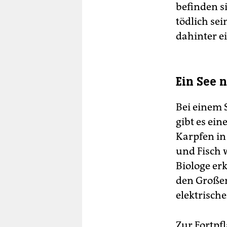
befinden s
tödlich se
dahinter e
Ein See 
Bei einem S
gibt es ein
Karpfen in
und Fisch 
Biologe erk
den Großen
elektrisch
Zur Fortpf