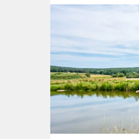
berlin
nord
wahrheit
verlag
verlag
veranstaltungen
shop
fragen & hilfe
unterstützen
abo
genossenschaft