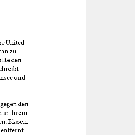
ge United
ran zu
llte den
chreibt
ansee und
 gegen den
n in ihrem
en, Blasen,
 entfernt