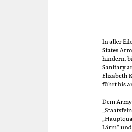
In aller E
States Arm
hindern, bi
Sanitary a
Elizabeth 
führt bis a
Dem Army C
„Staatsfei
„Hauptquar
Lärm“ und 