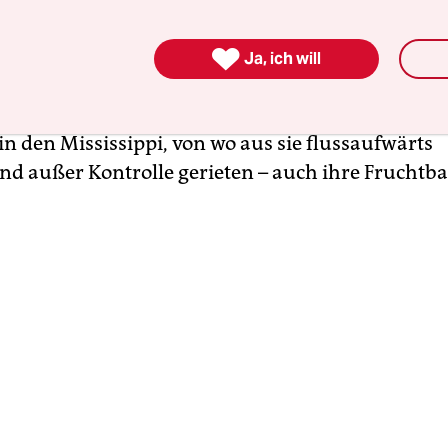
ten – zu bekämpfen, fing man 1963 auch in den 

chten: Sie sollten die Flüsse und Seen von einer a
Ja, ich will
en Wasserpflanze befreien, die die Schifffahrt b
ser „Mao-Karpfen“ entkamen ihren Zuchtbecken
in den Mississippi, von wo aus sie flussaufwärts
 außer Kontrolle gerieten – auch ihre Fruchtbar