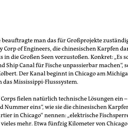
ile beauftragte man das für Großprojekte zuständi
y Corp of Engineers, die chinesischen Karpfen da
s in die Großen Seen vorzustoßen. Konkret: „Es so
nd Ship Canal für Fische unpassierbar machen“, s
Kolbert. Der Kanal beginnt in Chicago am Michig
n das Mississippi-Flusssystem.
orps fielen natürlich technische Lösungen ein –
nd Nummer eins“, wie sie die chinesischen Karpfe
tier in Chicago“ nennen: „elektrische Fischsperr
vieles mehr. Etwa fünfzig Kilometer von Chicago