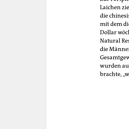
Laichen zi
die chines
mit dem di
Dollar wöch
Natural Re
die Männer
Gesamtgewi
wurden auf 
brachte, „