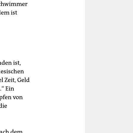
 Schwimmer
dem ist
den ist,
nesischen
 Zeit, Geld
.“ Ein
rpfen von
die
nach dem