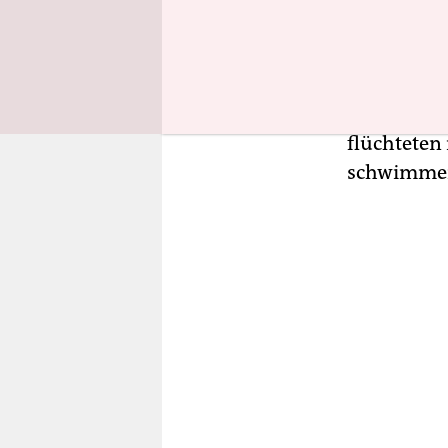
anderen Ar
ihnen zu zü
zuwuchernd
Einige die
flüchteten 
schwimmend