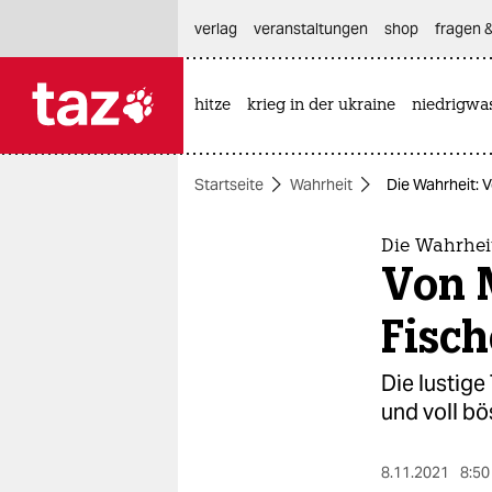
hautnavigation anspringen
hauptinhalt anspringen
footer anspringen
verlag
veranstaltungen
shop
fragen &
hitze
krieg in der ukraine
niedrigwa

taz zahl ich
taz zahl ich
Startseite
Wahrheit
Die Wahrheit: 
themen
politik
Die Wahrhei
Von 
öko
Fisc
gesellschaft
Die lustige
kultur
und voll b
sport
8.11.2021
8:50