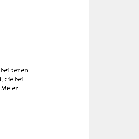
, bei denen
 die bei
 Meter