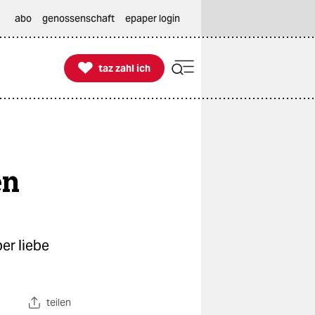
abo
genossenschaft
epaper login

taz zahl ich
taz zahl ich
en
ber liebe
teilen