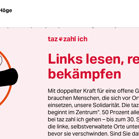
 Höge
r – den Graskarpfen, der Wasserpflanzen frisst u
taz
zahl ich
Algen düngt; den Silberkarpfen, der ebenso wie d

fen Plankton einsaugt und Algen frisst, von de
Links lesen, r
e Wassertierchen leben, die der Schwarze Amurk
e vier chinesischen Karpfen profitieren von diesem
bekämpfen
erikanische Ökojournalistin Elizabeth Kolbert de
iel in ihrem Reportagebuch über Weltretter („W
Mit doppelter Kraft für eine offene G
r“, 2021) nennt. Dieses System – eine „integriert
brauchen Menschen, die sich vor O
“ – habe es „den Chinesen ermöglicht, ungeheure
einsetzen, unsere Solidarität. Die ta
gen zu ernten – allein 2015 etwa 22 Milliarden Ki
beginnt im Zentrum“. 50 Prozent a
bei taz zahl ich gehen – bis zum 30
die linke, selbstverwaltete Orte unte
Rat der Meeresökologin Rachel Carson hin, statt 
bevor sie verschwinden. Sind Sie da
ive oder parasitäre Arten einzusetzen, sie biolog