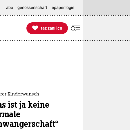
abo
genossenschaft
epaper login

taz zahl ich
taz zahl ich
rer Kinderwunsch
s ist ja keine
rmale
hwangerschaft“