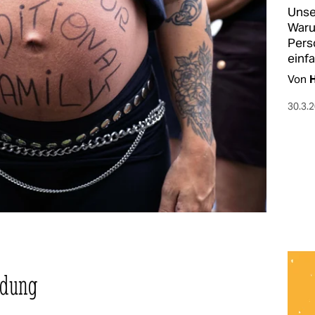
Unse
Waru
Perso
einfa
Von
30.3.
idung