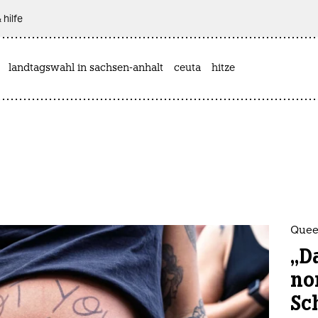
 hilfe
landtagswahl in sachsen-anhalt
ceuta
hitze
Quee
„Da
no
Sc