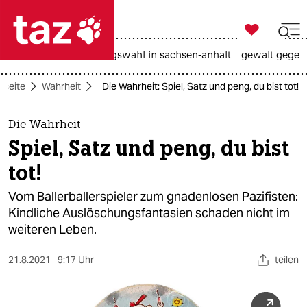

taz zahl ich
hitze
surfen
landtagswahl in sachsen-anhalt
gewalt gegen

taz zahl ich
tseite
Wahrheit
Die Wahrheit: Spiel, Satz und peng, du bist tot!
taz zahl ich
themen
Die Wahrheit
Spiel, Satz und peng, du bist
politik
tot!
öko
Vom Ballerballerspieler zum gnadenlosen Pazifisten:
Kindliche Auslöschungsfantasien schaden nicht im
gesellschaft
weiteren Leben.
kultur
21.8.2021
9:17 Uhr
teilen
sport