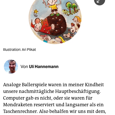
berlin
nord
wahrheit
verlag
verlag
Illustration: Ari Plikat
veranstaltungen
shop
Von
Uli Hannemann
fragen & hilfe
Analoge Ballerspiele waren in meiner Kindheit
unterstützen
unsere nachmittägliche Hauptbeschäftigung.
abo
Computer gab es nicht, oder sie waren für
Mondraketen reserviert und langsamer als ein
genossenschaft
Taschenrechner. Also behalfen wir uns mit dem,