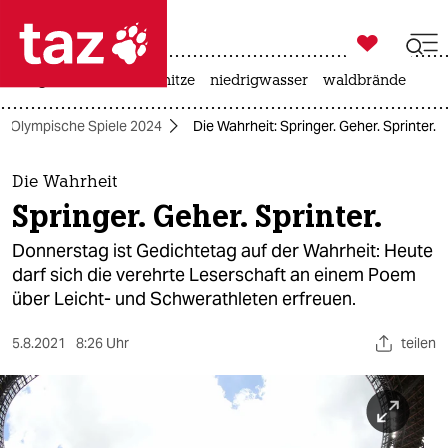

taz zahl ich
krieg in der ukraine
hitze
niedrigwasser
waldbrände

taz zahl ich
Olympische Spiele 2024
Die Wahrheit: Springer. Geher. Sprinter.
taz zahl ich
themen
Die Wahrheit
Springer. Geher. Sprinter.
politik
Donnerstag ist Gedichtetag auf der Wahrheit: Heute
öko
darf sich die verehrte Leserschaft an einem Poem
über Leicht- und Schwerathleten erfreuen.
gesellschaft
5.8.2021
8:26 Uhr
teilen
kultur
sport