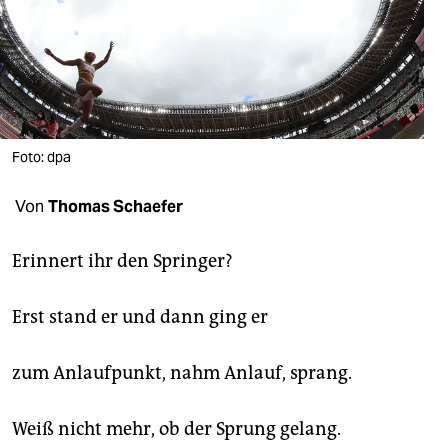
berlin
nord
wahrheit
verlag
Foto: dpa
verlag
Von
Thomas Schaefer
veranstaltungen
shop
Erinnert ihr den Springer?
fragen & hilfe
Erst stand er und dann ging er
unterstützen
zum Anlaufpunkt, nahm Anlauf, sprang.
abo
genossenschaft
Weiß nicht mehr, ob der Sprung gelang.