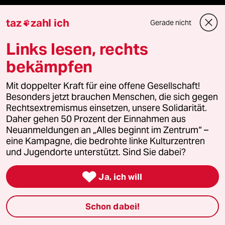
taz
zahl ich
Gerade nicht

Verlag
Links lesen, rechts
bekämpfen
Aktuelles
Mit doppelter Kraft für eine offene Gesellschaft!
Besonders jetzt brauchen Menschen, die sich gegen
Hausblog
Rechtsextremismus einsetzen, unsere Solidarität.
Daher gehen 50 Prozent der Einnahmen aus
Die Seitenwende
Neuanmeldungen an „Alles beginnt im Zentrum“ –
eine Kampagne, die bedrohte linke Kulturzentren
Stellen
und Jugendorte unterstützt. Sind Sie dabei?
Presse

Ja, ich will
Schon dabei!
Unterstützen