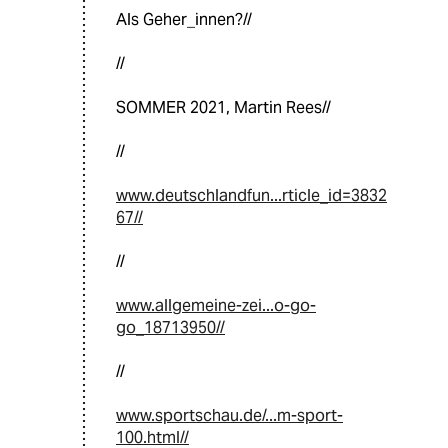
Als Geher_innen?//
//
SOMMER 2021, Martin Rees//
//
www.deutschlandfun...rticle_id=3832
67//
//
www.allgemeine-zei...o-go-
go_18713950//
//
www.sportschau.de/...m-sport-
100.html//