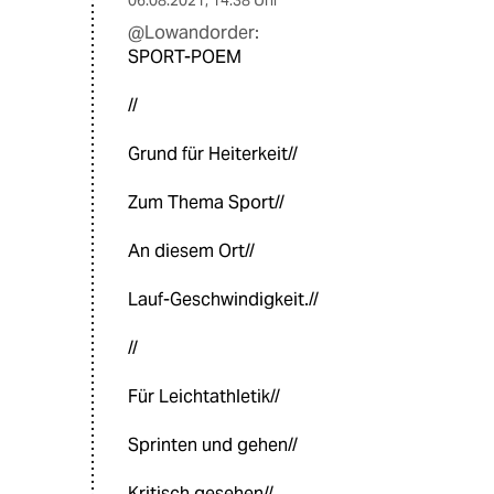
06.08.2021
,
14:38 Uhr
@Lowandorder:
SPORT-POEM
//
Grund für Heiterkeit//
Zum Thema Sport//
An diesem Ort//
Lauf-Geschwindigkeit.//
//
Für Leichtathletik//
Sprinten und gehen//
Kritisch gesehen//