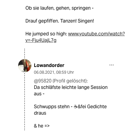
Ob sie laufen, gehen, springen -
Drauf gepfiffen. Tanzen! Singen!
He jumped so high:
www.youtube.com/watch?
v=-Fju4UajL7g
Lowandorder
06.08.2021
,
08:59 Uhr
@95820 (Profil gelöscht):
Da schläfste leichte lange Session
aus -
Schwupps stehn - ☕️&fei Gedichte
draus
& he =>