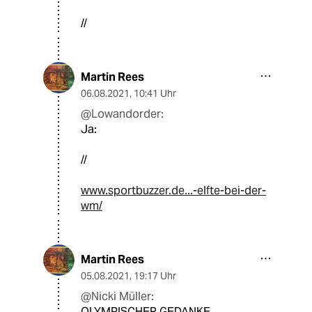
//
Martin Rees
06.08.2021
,
10:41 Uhr
@Lowandorder:
Ja:
//
www.sportbuzzer.de...-elfte-bei-der-
wm/
Martin Rees
05.08.2021
,
19:17 Uhr
@Nicki Müller:
OLYMPISCHER GEDANKE