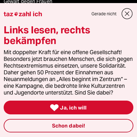
Gewalt gegen Frauen
taz
zahl ich
Gerade nicht

Nahost-Konflikt
Links lesen, rechts
bekämpfen
Verlag
Mit doppelter Kraft für eine offene Gesellschaft!
Besonders jetzt brauchen Menschen, die sich gegen
Aktuelles
Rechtsextremismus einsetzen, unsere Solidarität.
Daher gehen 50 Prozent der Einnahmen aus
Hausblog
Neuanmeldungen an „Alles beginnt im Zentrum“ –
eine Kampagne, die bedrohte linke Kulturzentren
und Jugendorte unterstützt. Sind Sie dabei?
Die Seitenwende

Ja, ich will
Stellen
Presse
Schon dabei!