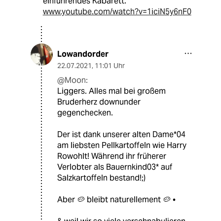
einführendes Kabarett.
www.youtube.com/watch?v=1iciN5y6nF0
Lowandorder
22.07.2021
,
11:01 Uhr
@Moon:
Liggers. Alles mal bei großem
Bruderherz downunder
gegenchecken.
Der ist dank unserer alten Dame*04
am liebsten Pellkartoffeln wie Harry
Rowohlt! Während ihr früherer
Verlobter als Bauernkind03* auf
Salzkartoffeln bestand!;)
Aber 🥔 bleibt naturellement 🥔 •