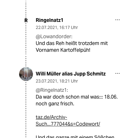
Ringelnatz1
R
22.07.2021
,
16:17 Uhr
@Lowandorder:
Und das Reh heißt trotzdem mit
Vornamen Kartoffelpüh!
Willi Müller alias Jupp Schmitz
23.07.2021
,
18:21 Uhr
@Ringelnatz1:
Da war doch schon mal was::: 18.06.
noch ganz frisch.
taz.de/Archiv-
Such...777044&s=Codewort/
Und das ganze mit einem Sößchen