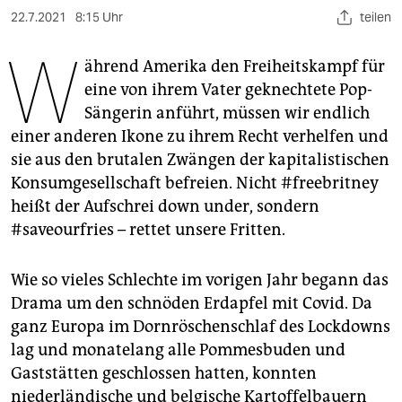
berlin
22.7.2021
8:15 Uhr
teilen
nord
W
ährend Amerika den Freiheitskampf für
wahrheit
eine von ihrem Vater geknechtete Pop-
Sängerin anführt, müssen wir endlich
verlag
einer anderen Ikone zu ihrem Recht verhelfen und
verlag
sie aus den brutalen Zwängen der kapitalistischen
Konsumgesellschaft befreien. Nicht #freebritney
veranstaltungen
heißt der Aufschrei down under, sondern
shop
#saveourfries – rettet unsere Fritten.
fragen & hilfe
Wie so vieles Schlechte im vorigen Jahr begann das
unterstützen
Drama um den schnöden Erdapfel mit Covid. Da
ganz Europa im Dornröschenschlaf des Lockdowns
abo
lag und monatelang alle Pommesbuden und
genossenschaft
Gaststätten geschlossen hatten, konnten
niederländische und belgische Kartoffelbauern