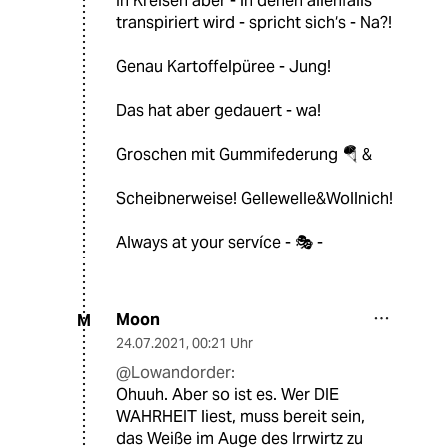
In Kreisen aber - in denen allenfalls
transpiriert wird - spricht sich‘s - Na?!
Genau Kartoffelpüree - Jung!
Das hat aber gedauert - wa!
Groschen mit Gummifederung 🪂 &
Scheibnerweise! Gellewelle&Wollnich!
Always at your servíce - 🎭 -
Moon
M
24.07.2021
,
00:21 Uhr
@Lowandorder:
Ohuuh. Aber so ist es. Wer DIE
WAHRHEIT liest, muss bereit sein,
das Weiße im Auge des Irrwirtz zu