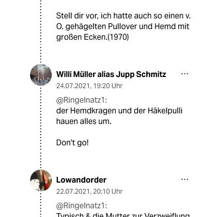
Stell dir vor, ich hatte auch so einen v.
O. gehägelten Pullover und Hemd mit
großen Ecken.(1970)
Willi Müller alias Jupp Schmitz
24.07.2021
,
19:20 Uhr
@Ringelnatz1:
der Hemdkragen und der Häkelpulli
hauen alles um.
Don't go!
Lowandorder
22.07.2021
,
20:10 Uhr
@Ringelnatz1:
Typisch & die Mutter zur Verzweiflung