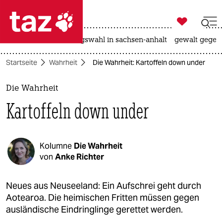

taz zahl ich
hitze
surfen
landtagswahl in sachsen-anhalt
gewalt gegen

taz zahl ich
Startseite
Wahrheit
Die Wahrheit: Kartoffeln down under
taz zahl ich
themen
Die Wahrheit
Kartoffeln down under
politik
öko
Kolumne
Die Wahrheit
gesellschaft
von
Anke Richter
kultur
Neues aus Neuseeland: Ein Aufschrei geht durch
Aotearoa. Die heimischen Fritten müssen gegen
sport
ausländische Eindringlinge gerettet werden.