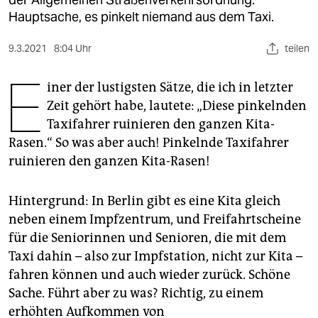
berlin
Hauptsache, es pinkelt niemand aus dem Taxi.
nord
9.3.2021
8:04 Uhr
teilen
wahrheit
E
iner der lustigsten Sätze, die ich in letzter
verlag
Zeit gehört habe, lautete: „Diese pinkelnden
Taxifahrer ruinieren den ganzen Kita-
verlag
Rasen.“ So was aber auch! Pinkelnde Taxifahrer
veranstaltungen
ruinieren den ganzen Kita-Rasen!
shop
Hintergrund: In Berlin gibt es eine Kita gleich
fragen & hilfe
neben einem Impfzentrum, und Freifahrtscheine
unterstützen
für die Seniorinnen und Senioren, die mit dem
Taxi dahin – also zur Impfstation, nicht zur Kita –
abo
fahren können und auch wieder zurück. Schöne
Sache. Führt aber zu was? Richtig, zu einem
genossenschaft
erhöhten Aufkommen von