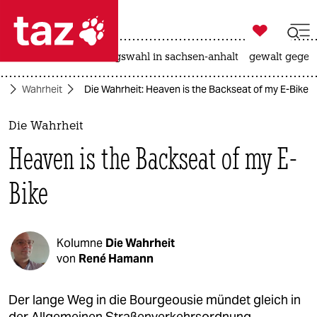

taz zahl ich
hitze
surfen
landtagswahl in sachsen-anhalt
gewalt gegen

taz zahl ich
te
Wahrheit
Die Wahrheit: Heaven is the Backseat of my E-Bike
taz zahl ich
themen
Die Wahrheit
Heaven is the Backseat of my E-
politik
Bike
öko
gesellschaft
Kolumne
Die Wahrheit
kultur
von
René Hamann
sport
Der lange Weg in die Bourgeousie mündet gleich in
der Allgemeinen Straßenverkehrsordnung.