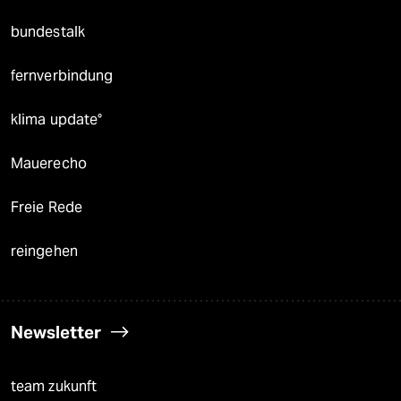
bundestalk
fernverbindung
klima update°
Mauerecho
Freie Rede
reingehen
Newsletter
team zukunft