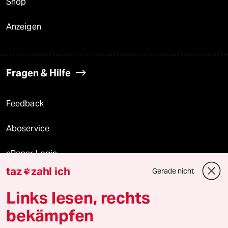
Shop
Anzeigen
Fragen & Hilfe
Feedback
Aboservice
ePaper Login
taz
zahl ich
Gerade nicht

Downloads für Abonnierende
Links lesen, rechts
bekämpfen
© 2026 taz Verlags und Vertriebs GmbH