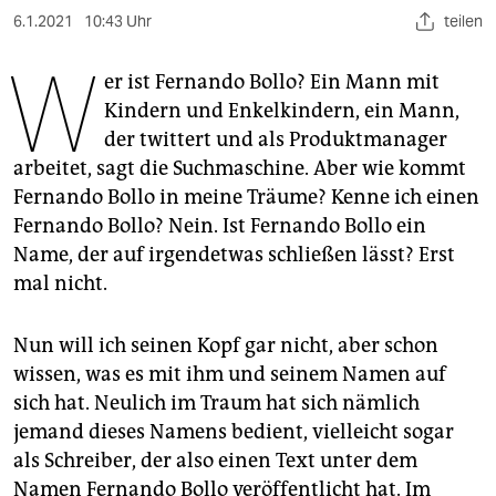
berlin
6.1.2021
10:43 Uhr
teilen
nord
W
er ist Fernando Bollo? Ein Mann mit
wahrheit
Kindern und Enkelkindern, ein Mann,
der twittert und als Produktmanager
verlag
arbeitet, sagt die Suchmaschine. Aber wie kommt
verlag
Fernando Bollo in meine Träume? Kenne ich einen
Fernando Bollo? Nein. Ist Fernando Bollo ein
veranstaltungen
Name, der auf irgendetwas schließen lässt? Erst
shop
mal nicht.
fragen & hilfe
Nun will ich seinen Kopf gar nicht, aber schon
unterstützen
wissen, was es mit ihm und seinem Namen auf
sich hat. Neulich im Traum hat sich nämlich
abo
jemand dieses Namens bedient, vielleicht sogar
genossenschaft
als Schreiber, der also einen Text unter dem
Namen Fernando Bollo veröffentlicht hat. Im