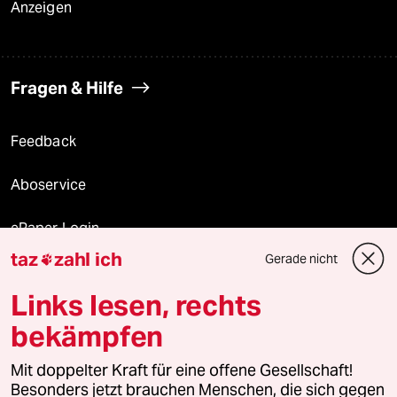
Anzeigen
Fragen & Hilfe
Feedback
Aboservice
ePaper Login
taz
zahl ich
Gerade nicht

Downloads für Abonnierende
Links lesen, rechts
bekämpfen
© 2026 taz Verlags und Vertriebs GmbH
Mit doppelter Kraft für eine offene Gesellschaft!
Alle Rechte vorbehalten. Bei rechtlichen Fragen oder für Genehmigungen
wenden Sie sich bitte an
lizenzen@taz.de
Besonders jetzt brauchen Menschen, die sich gegen