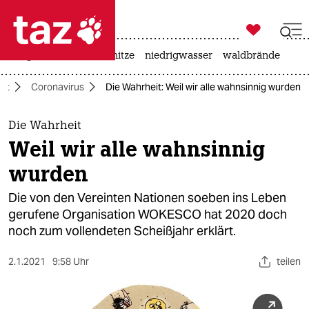

taz zahl ich
krieg in der ukraine
hitze
niedrigwasser
waldbrände

taz zahl ich
it
Coronavirus
Die Wahrheit: Weil wir alle wahnsinnig wurden
taz zahl ich
themen
Die Wahrheit
Weil wir alle wahnsinnig
politik
wurden
öko
Die von den Vereinten Nationen soeben ins Leben
gerufene Organisation WOKESCO hat 2020 doch
gesellschaft
noch zum vollendeten Scheißjahr erklärt.
kultur
2.1.2021
9:58 Uhr
teilen
sport