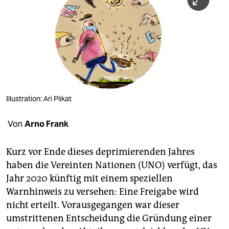
berlin
nord
wahrheit
verlag
verlag
Illustration: Ari Plikat
veranstaltungen
Von
Arno Frank
shop
fragen & hilfe
Kurz vor Ende dieses deprimierenden Jahres
haben die Vereinten Nationen (UNO) verfügt, das
unterstützen
Jahr 2020 künftig mit einem speziellen
Warnhinweis zu versehen: Eine Freigabe wird
abo
nicht erteilt. Vorausgegangen war dieser
genossenschaft
umstrittenen Entscheidung die Gründung einer