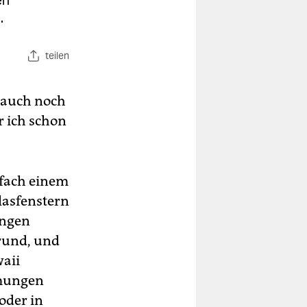
en
.
teilen
s auch noch
r ich schon
nfach einem
lasfenstern
ungen
 rund, und
aii
mmungen
oder in