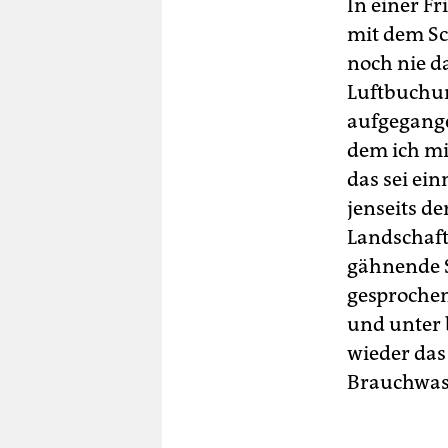
In einer Fr
mit dem Sc
noch nie d
Luftbuchun
aufgegange
dem ich mi
das sei ein
jenseits de
Landschaft
gähnende S
gesprochen
und unter 
wieder das
Brauchwas