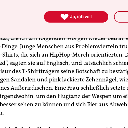

Ja, ich will
lität, die ich am folgenden Morgen wieder betrat,
 Dinge. Junge Menschen aus Problemvierteln tr
-Shirts, die sich an HipHop-Merch orientierten. „
d“, sagten sie auf Englisch, und tatsächlich schie
sur des T-Shirtträgers seine Botschaft zu bestäti
gen Sandalen und pink lackierte Zehennägel, wi
nes Außerirdischen. Eine Frau schließlich setzte 
t irgendwohin, um den Flugtanz der Wespen um ei
 besser sehen zu können und sich Eier aus Abwe
n.