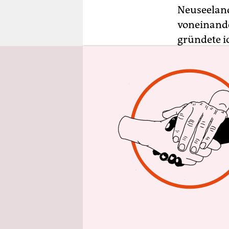
epaper login
Neuseeland
voneinande
gründete i
etwas leich
worum soll
breite Text