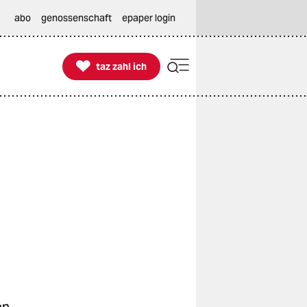
abo
genossenschaft
epaper login

taz zahl ich
taz zahl ich