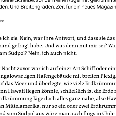
st keine Scheibe, sondern eine Kugel mit gekrümmt
en. Und Breitengraden. Zeit für ein neues Magazin
Uhr
e ich sie. Nein, war ihre Antwort, und dass sie da
and gefragt habe. Und was denn mit mir sei? Wa
am Südpol? Nein, ich auch nicht.
 Nacht zuvor war ich auf einer Art Schiff oder ei
ungalowartigen Hafengebäude mit breiten Plexig
auf das Meer und überlegte, wie viele Erdkrümm
nn Hawaii liegen könnte, schließlich ist die Erde
rdkrümmung läge doch alles ganz nahe, also Haw
n Mittelamerika, nur so ein oder zwei Erdkrü
und vom Südpol aus wäre man auch flugs in Chile 