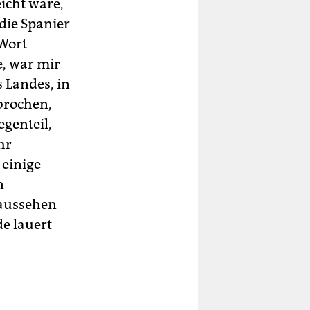
eicht wäre,
die Spanier
 Wort
, war mir
 Landes, in
brochen,
egenteil,
hr
 einige
n
 aussehen
e lauert