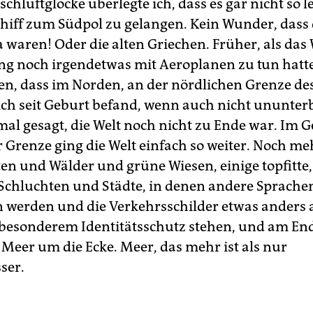
ischluftglocke überlegte ich, dass es gar nicht so l
hiff zum Südpol zu gelangen. Kein Wunder, dass 
a waren! Oder die alten Griechen. Früher, als das
g noch irgendetwas mit Aeroplanen zu tun hatte
n, dass im Norden, an der nördlichen Grenze des
ch seit Geburt befand, wenn auch nicht ununter
mal gesagt, die Welt noch nicht zu Ende war. Im G
r Grenze ging die Welt einfach so weiter. Noch me
en und Wälder und grüne Wiesen, einige topfitte,
chluchten und Städte, in denen andere Sprache
 werden und die Verkehrsschilder etwas anders
besonderem Identitätsschutz stehen, und am End
 Meer um die Ecke. Meer, das mehr ist als nur
ser.