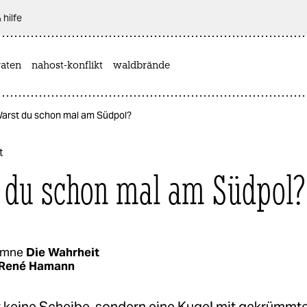
 hilfe
aten
nahost-konflikt
waldbrände
Warst du schon mal am Südpol?
t
 du schon mal am Südpol?
umne
Die Wahrheit
René Hamann