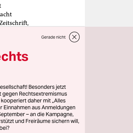
t
Nacht
eitschrift,
azin
. Und
Gerade nicht
und sehr
echts
esellschaft! Besonders jetzt
rt gegen Rechtsextremismus
z kooperiert daher mit „Alles
ller Einnahmen aus Anmeldungen
. September – an die Kampagne,
rstützt und Freiräume sichern will,
bei?