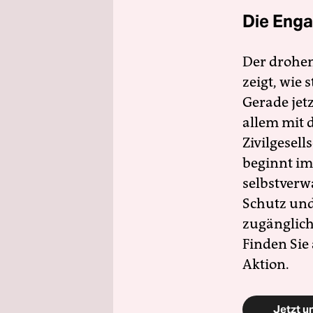
Die Enga
Der drohe
zeigt, wie
Gerade jet
allem mit d
Zivilgesell
beginnt im
selbstverw
Schutz und 
zugänglich
Finden Sie
Aktion.
Jetzt u