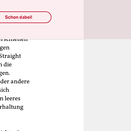
Schon dabei!
 erschienen
ugen
Straight
n die
gen.
eder andere
sich
n leeres
hrhaltung