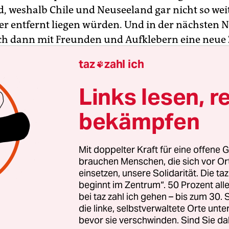
, weshalb Chile und Neuseeland gar nicht so wei
r entfernt liegen würden. Und in der nächsten 
ch dann mit Freunden und Aufklebern eine neue Z
tsinnig dieser Tage, aber nun ja: das
Längenmag
taz
zahl ich

te es da wohl gehen, wenn nicht um Längegrade 
e?
Links lesen, r
bekämpfen
Mit doppelter Kraft für eine offene G
brauchen Menschen, die sich vor O
einsetzen, unsere Solidarität. Die ta
beginnt im Zentrum“. 50 Prozent a
bei taz zahl ich gehen – bis zum 30
die linke, selbstverwaltete Orte unte
bevor sie verschwinden. Sind Sie da