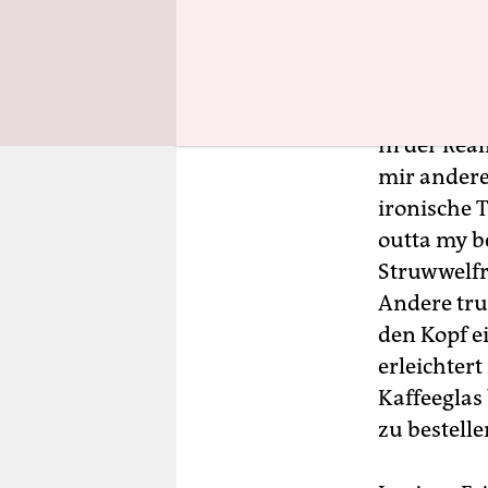
In der Rea
mir andere
ironische T
outta my be
Struwwelfri
Andere tru
den Kopf ei
erleichter
Kaffeeglas
zu bestelle