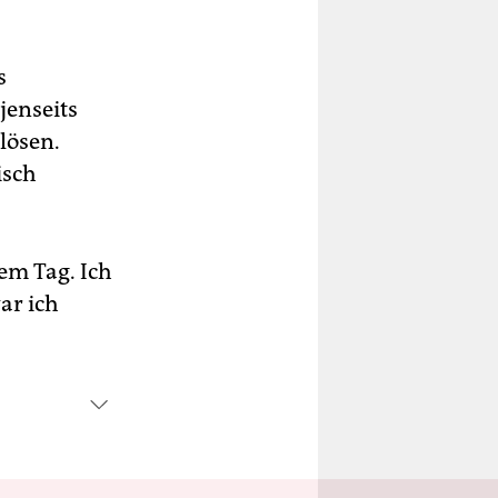
s
jenseits
lösen.
isch
sem Tag. Ich
ar ich