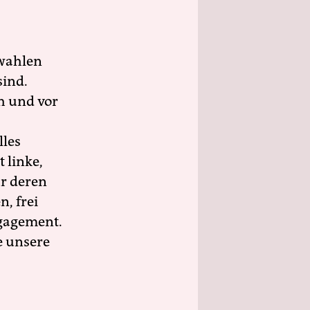
wahlen
sind.
h und vor
lles
 linke,
ür deren
n, frei
ngagement.
e unsere