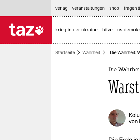
hautnavigation anspringen
hauptinhalt anspringen
footer anspringen
verlag
veranstaltungen
shop
fragen &
krieg in der ukraine
hitze
us-demokr

taz zahl ich
taz zahl ich
Startseite
Wahrheit
Die Wahrheit: 
themen
politik
Die Wahrhei
Warst
öko
gesellschaft
kultur
Kol
von
sport