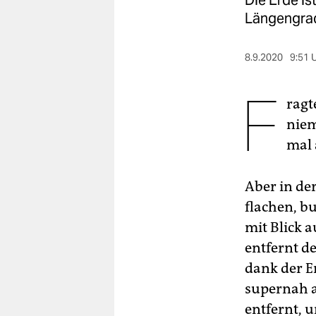
Die Erde i
berlin
Längengrad
nord
8.9.2020
9:51 
wahrheit
F
verlag
ragt
niem
verlag
mal 
veranstaltungen
shop
Aber in der
flachen, b
fragen & hilfe
mit Blick 
unterstützen
entfernt de
abo
dank der E
supernah a
genossenschaft
entfernt, 