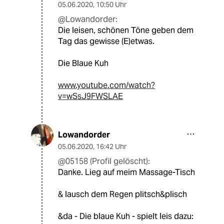
05.06.2020
,
10:50 Uhr
@Lowandorder:
Die leisen, schönen Töne geben dem
Tag das gewisse (E)etwas.
Die Blaue Kuh
www.youtube.com/watch?
v=wSsJ9FWSLAE
Lowandorder
05.06.2020
,
16:42 Uhr
@05158 (Profil gelöscht):
Danke. Lieg auf meim Massage-Tisch
& lausch dem Regen plitsch&plisch
&da - Die blaue Kuh - spielt leis dazu: