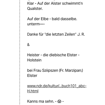
Klar - Auf der Alster schwimmt’n
Qualster.
Auf der Elbe - bald dasselbe.
unterm—-
Danke für “die letzten Zeilen“ J. R.
&
Heister - die diebische Elster -
Holstein
bei Frau Sziipszen (Fr. Marzipan;)
Elster
www.ndr.de/kultur/...buch101_abc-
H.html
Kanns ma sehn. - 😱 -