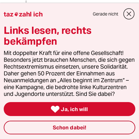
Herrlich - sojet zu sehen & zu hören.
taz
zahl ich
Gerade nicht

Liggers. Was für langgezogne Gören.
Links lesen, rechts
😎
bekämpfen
Mit doppelter Kraft für eine offene Gesellschaft!
05158 (Profil gelöscht)
0G
Besonders jetzt brauchen Menschen, die sich gegen
03.06.2020
,
19:07 Uhr
Rechtsextremismus einsetzen, unsere Solidarität.
@Lowandorder:
Daher gehen 50 Prozent der Einnahmen aus
Wenn ich mich auf den Link stürze
Neuanmeldungen an „Alles beginnt im Zentrum“ –
erscheint
eine Kampagne, die bedrohte linke Kulturzentren
und Jugendorte unterstützt. Sind Sie dabei?
"Upps, sieht aus als wäre etwas
schief gelaufen."

Ja, ich will
Wie, bitte soll ich das einordnen?
Schon dabei!
Bergab