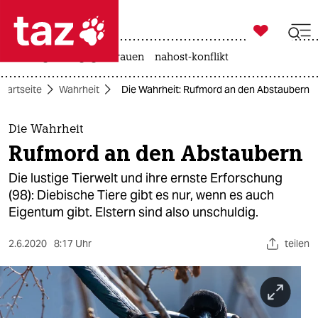

taz zahl ich
hitze
gewalt gegen frauen
nahost-konflikt

taz zahl ich
Startseite
Wahrheit
Die Wahrheit: Rufmord an den Abstaubern
taz zahl ich
themen
Die Wahrheit
Rufmord an den Abstaubern
politik
Die lustige Tierwelt und ihre ernste Erforschung
öko
(98): Diebische Tiere gibt es nur, wenn es auch
Eigentum gibt. Elstern sind also unschuldig.
gesellschaft
2.6.2020
8:17 Uhr
teilen
kultur
sport