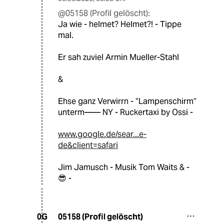
@05158 (Profil gelöscht):
Ja wie - helmet? Helmet?! - Tippe
mal.
Er sah zuviel Armin Mueller-Stahl
&
Ehse ganz Verwirrn - “Lampenschirm“
unterm—— NY - Ruckertaxi by Ossi -
www.google.de/sear...e-
de&client=safari
Jim Jamusch - Musik Tom Waits & -
😎 -
05158 (Profil gelöscht)
0G