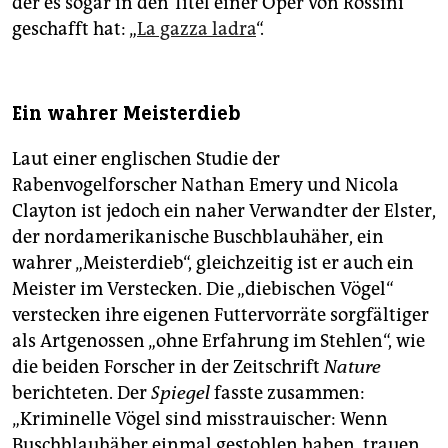
der es sogar in den Titel einer Oper von Rossini
geschafft hat: „
La gazza ladra
“.
Ein wahrer Meisterdieb
Laut einer englischen Studie der
Rabenvogelforscher Nathan Emery und Nicola
Clayton ist jedoch ein naher Verwandter der Elster,
der nordamerikanische Buschblauhäher, ein
wahrer „Meisterdieb“, gleichzeitig ist er auch ein
Meister im Verstecken. Die „diebischen Vögel“
verstecken ihre eigenen Futtervorräte sorgfältiger
als Artgenossen „ohne Erfahrung im Stehlen“, wie
die beiden Forscher in der Zeitschrift
Nature
berichteten. Der
Spiegel
fasste zusammen:
„Kriminelle Vögel sind misstrauischer: Wenn
Buschblauhäher einmal gestohlen haben, trauen