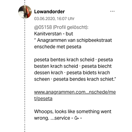
Lowandorder
03.06.2020
,
16:07 Uhr
@05158 (Profil gelöscht):
Kanitverstan - but
“ Anagrammen van schipbeekstraat
enschede met peseta
peseta bentes krach scheid · peseta
besten krach scheid · peseta biecht
dessen krach · peseta bidets krach
scheen · peseta bendes krach schiet.“
www.anagrammen.com...nschede/me
t/peseta
Whoops, looks like something went
wrong. …servíce - 🥳 -