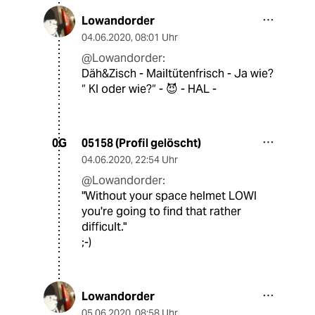
Lowandorder
04.06.2020
,
08:01 Uhr
@Lowandorder:
Däh&Zisch - Mailtütenfrisch - Ja wie?
“ KI oder wie?“ - 😈 - HAL -
05158 (Profil gelöscht)
0G
04.06.2020
,
22:54 Uhr
@Lowandorder:
"Without your space helmet LOWI
you're going to find that rather
difficult."
;-)
Lowandorder
05.06.2020
,
08:58 Uhr