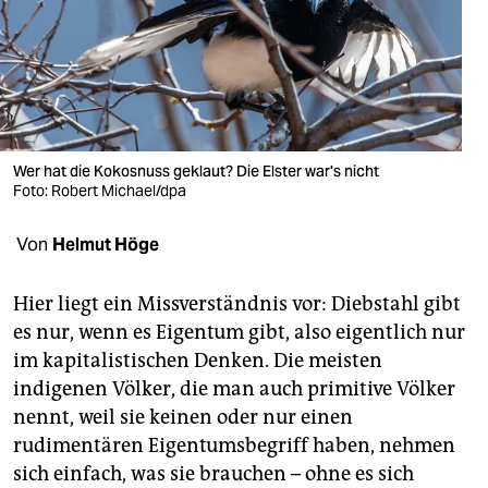
berlin
nord
wahrheit
verlag
Wer hat die Kokosnuss geklaut? Die Elster war's nicht
verlag
Foto: Robert Michael/dpa
veranstaltungen
Von
Helmut Höge
shop
Hier liegt ein Missverständnis vor: Diebstahl gibt
fragen & hilfe
es nur, wenn es Eigentum gibt, also eigentlich nur
im kapitalistischen Denken. Die meisten
unterstützen
indigenen Völker, die man auch primitive Völker
abo
nennt, weil sie keinen oder nur einen
rudimentären Eigentumsbegriff haben, nehmen
genossenschaft
sich einfach, was sie brauchen – ohne es sich