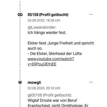
05158 (Profil gelöscht)
0G
02.06.2020
,
18:38 Uhr
@Lowandorder:
Ich hänge wieder fest.
Elster liest Junge Freiheit und spricht
auch so.
- Die Elster, Skinhead der Lüfte
www.youtube.com/watch?
v=69PpuQEfnEE
mowgli
M
02.06.2020
,
20:16 Uhr
@05158 (Profil gelöscht):
Wiglaf Droste war von Beruf
Krachscheid, nicht Ornithologe. Er