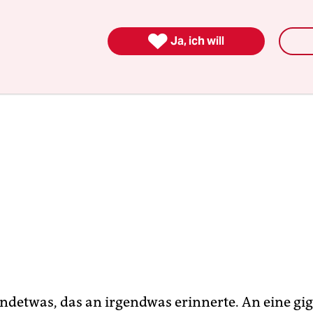
ging von vorne los. Nur, worum ging es noch ma

Ja, ich will
endetwas, das an irgendwas erinnerte. An eine gi