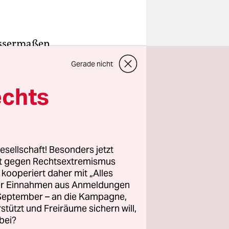
wissermaßen
llte … Da
Gerade nicht
echts
 blonder
 eine alte
r und doch
esellschaft! Besonders jetzt
rt gegen Rechtsextremismus
n da 27
z kooperiert daher mit „Alles
iere
ller Einnahmen aus Anmeldungen
e Tag
. September – an die Kampagne,
, und dann
rstützt und Freiräume sichern will,
bei?
e