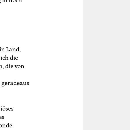
g in noch
in Land,
ich die
n, die von
 geradeaus
riöses
es
londe