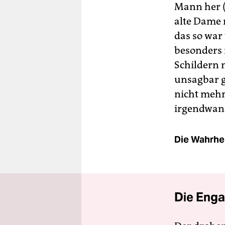
Mann her (
alte Dame 
das so war 
besonders
Schildern n
unsagbar g
nicht mehr 
irgendwann
Die Wahrhei
Die Enga