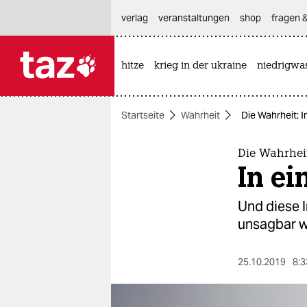
hautnavigation anspringen
hauptinhalt anspringen
footer anspringen
verlag
veranstaltungen
shop
fragen &
hitze
krieg in der ukraine
niedrigwa

taz zahl ich
taz zahl ich
Startseite
Wahrheit
Die Wahrheit: 
themen
politik
Die Wahrhei
In e
öko
Und diese I
gesellschaft
unsagbar w
kultur
25.10.2019
8:3
sport