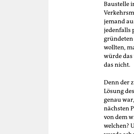
Baustelle 
Verkehrsmi
jemand aus
jedenfalls 
gründeten 
wollten, m
würde das 
das nicht.
Denn der z
Lösung de
genau war,
nächsten Pr
von dem wi
welchen? U