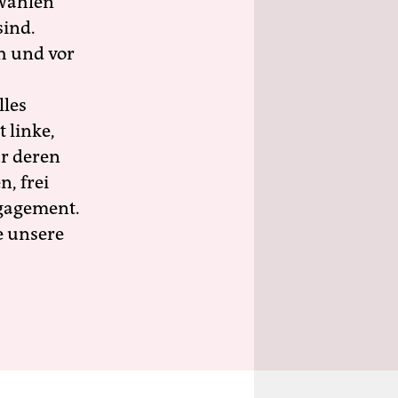
wahlen
sind.
h und vor
lles
 linke,
ür deren
n, frei
ngagement.
e unsere