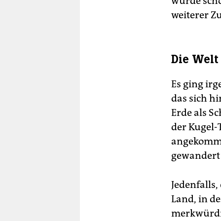
wurde scho
weiterer Z
Die Welt
Es ging ir
das sich h
Erde als S
der Kugel-
angekomme
gewandert i
Jedenfalls,
Land, in d
merkwürdig