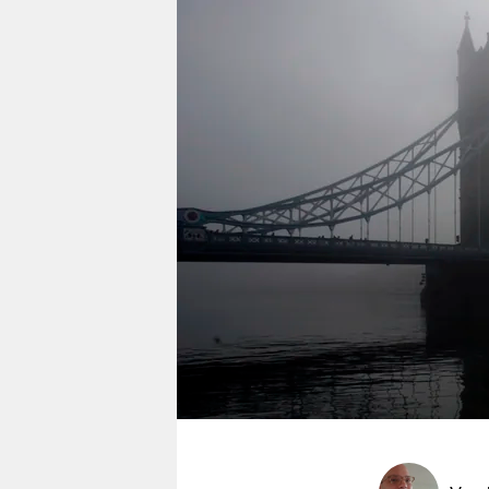
berlin
nord
wahrheit
verlag
verlag
veranstaltungen
shop
fragen & hilfe
unterstützen
abo
genossenschaft