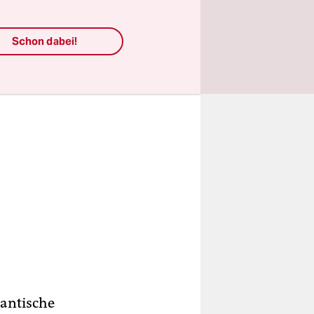
l?
Schon dabei!
gantische