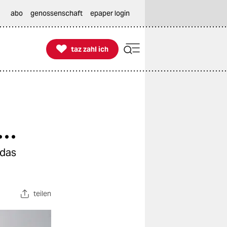
abo
genossenschaft
epaper login

taz zahl ich
taz zahl ich
 …
 das
teilen