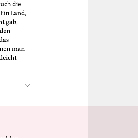
auch die
Ein Land,
ht gab,
 den
 das
Namen man
lleicht