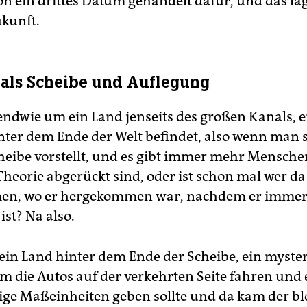
n ein drittes Datum gehandelt dafür, und das la
ukunft.
 als Scheibe und Auflegung
gendwie um ein Land jenseits des großen Kanals, e
inter dem Ende der Welt befindet, also wenn man s
cheibe vorstellt, und es gibt immer mehr Mensche
Theorie abgerückt sind, oder ist schon mal wer da
n, wo er hergekommen war, nachdem er immer
st? Na also.
 ein Land hinter dem Ende der Scheibe, ein myste
em die Autos auf der verkehrten Seite fahren und 
e Maßeinheiten geben sollte und da kam der b