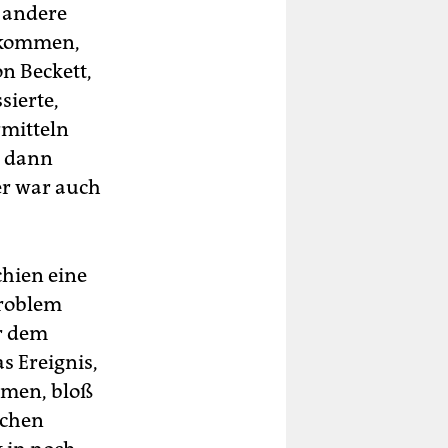
 andere
ankommen,
n Beckett,
sierte,
rmitteln
, dann
er war auch
chien eine
Problem
r dem
s Ereignis,
amen, bloß
schen