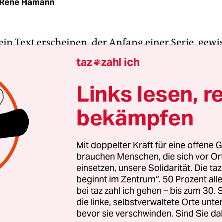
René Hamann
e ein Text erscheinen, der Anfang einer Serie, ge
own, der zu einem speziellen Datum hinführen so
taz
zahl ich

endwas Besonderes stattfinden … Aber was?
Links lesen, r
in Brainstorming gegeben, endlose Sitzungen, ein
bekämpfen
gendeiner Insel kam in den Überlegungen vor und
Hüten oder Zahnkronen und so ein komischer
lerischer Inselstaat, der irgendwie gespalten wa
Mit doppelter Kraft für eine offene G
brauchen Menschen, die sich vor O
as war wie in einem Asterix-Comic. Und dann ware
einsetzen, unsere Solidarität. Die ta
Herren, die irgendwo saßen, und zwar über Pap
beginnt im Zentrum“. 50 Prozent a
ie sie absegnen sollten, aber dann kam dieser ein
bei taz zahl ich gehen – bis zum 30
r und näher und nichts Wesentliches passierte
die linke, selbstverwaltete Orte unte
bevor sie verschwinden. Sind Sie da
erhand ein nächster Tag bestimmt und der ganz