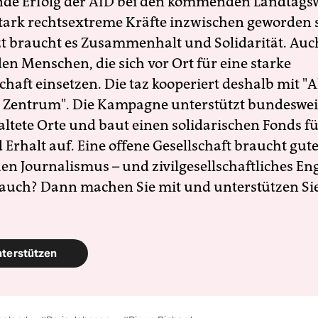
nde Erfolg der AfD bei den kommenden Landtags
 stark rechtsextreme Kräfte inzwischen geworden 
zt braucht es Zusammenhalt und Solidarität. Auc
en Menschen, die sich vor Ort für eine starke
schaft einsetzen. Die taz kooperiert deshalb mit "A
 Zentrum". Die Kampagne unterstützt bundesweit
altete Orte und baut einen solidarischen Fonds f
Erhalt auf. Eine offene Gesellschaft braucht gute
en Journalismus – und zivilgesellschaftliches E
 auch? Dann machen Sie mit und unterstützen Si
nterstützen