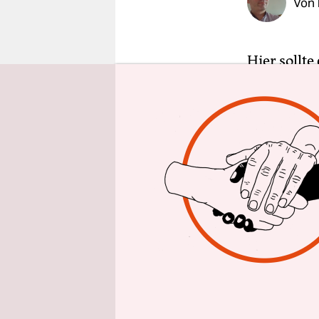
Von
epaper login
Hier sollt
ein Countd
sollte irg
Es hatte e
Typ von ir
Dame mit 
hinterwäld
vereint, d
Damen und 
gebeugt, d
immer nähe
wurde kurz