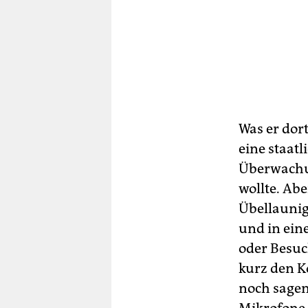
Was er dor
eine staatl
Überwachun
wollte. Abe
Übellaunig
und in ein
oder Besuc
kurz den K
noch sagen