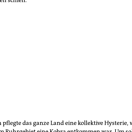
en schien.
 pflegte das ganze Land eine kollektive Hysterie, 
m Ruhrgebiet eine Kobra entkommen war. Um so