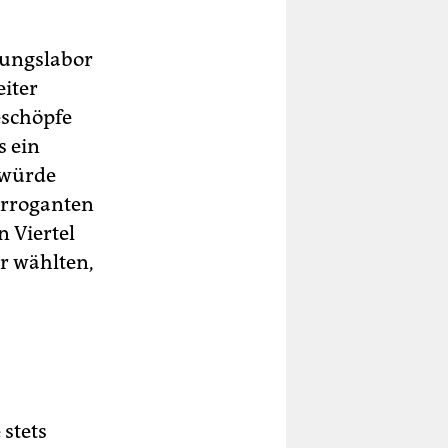
hungslabor
eiter
schöpfe
s ein
, würde
arroganten
 Viertel
r wählten,
stets