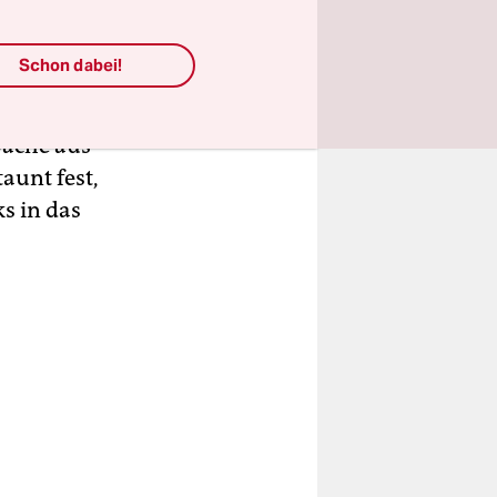
dass sie
Schon dabei!
Passat
Sache aus
aunt fest,
s in das