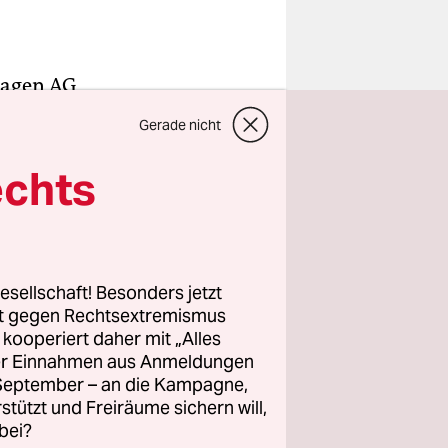
swagen AG
Gerade nicht
deutsche
t die aus
echts
rwachung –
mit
pro Karre
Nützliches
esellschaft! Besonders jetzt
rt gegen Rechtsextremismus
er Hiltrud
z kooperiert daher mit „Alles
ten
ller Einnahmen aus Anmeldungen
teten
. September – an die Kampagne,
ür das
rstützt und Freiräume sichern will,
bei?
, von