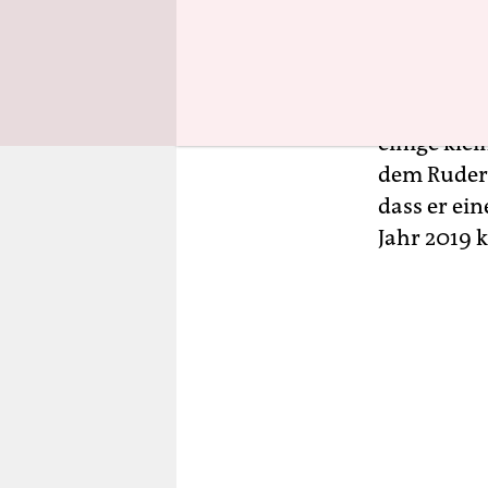
denen der 
ohnehin wi
Doc Brown 
einige klei
dem Ruder, 
dass er ein
Jahr 2019 k