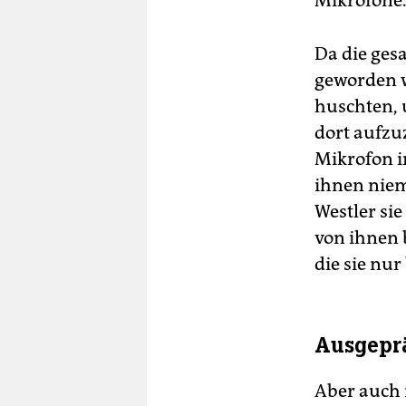
Mikrofone
Da die ges
geworden w
huschten,
dort aufzu
Mikrofon i
ihnen niem
Westler si
von ihnen 
die sie nu
Ausgepr
Aber auch 