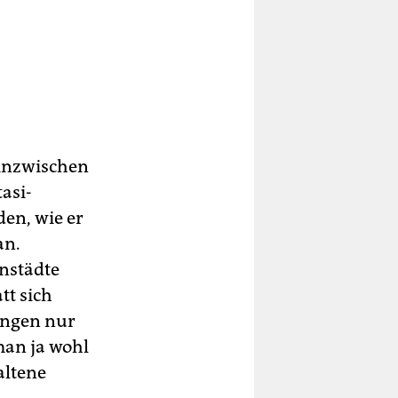
 inzwischen
asi-
en, wie er
an.
enstädte
tt sich
ungen nur
man ja wohl
altene