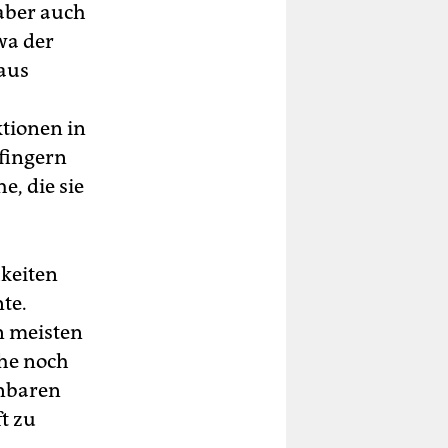
aber auch
wa der
 aus
tio­nen in
fingern
e, die sie
hkeiten
te.
n meisten
phe noch
nnbaren
t zu