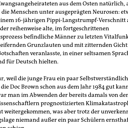
wangsangeheirateten aus dem Osten natürlich, 
en die Menschen unter ausgeprägten Neurosen: et
einem 16-jährigen Pippi-Langstrumpf-Verschnitt
der reihenweise alte, im fortgeschrittenen
prozess befindliche Männer zu letzten Vitalfunk­
eifernden Grunzlauten und mit zitternden Gicht
otschaften veranlasste, in einer seltsamen Sprach
d für Deutsch hielten.
r, weil die junge Frau ein paar Selbstverständlic
 die Doc Brown schon aus dem Jahr 1984 gut kann
ar man im Abwenden der bereits damals von de
issenschaftlern prognostizierten Klimakatastro
t weitergekommen, was aber trotz der unverke
lage niemand außer ein paar Schülern ernsthaf