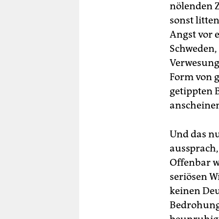
nölenden Z
sonst litt
Angst vor 
Schweden, 
Verwesungs
Form von g
getippten B
anscheinen
Und das nu
aussprach,
Offenbar w
seriösen W
keinen Deu
Bedrohungs