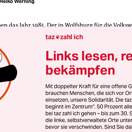
Heiko Werning
ben das Jahr 1985. Der in Wolfsburg für die Volk
 Ingenieur Dr. Emmett „Doc“ Brown erhält einen
taz
zahl ich

trag. Die deutsche Regierung – also die richtige 
aus dem eigentlichen Deutschland; natürlich nich
Links lesen, r
logischen Diaspora im Osten in Stasi-Dauerübe
bekämpfen
die Einführung eines Katalysators für alle Autos 
oren beschlossen, was immerhin 5.000 D-Mark 
ätte. Ein Sümmchen, mit dem man aber auch viel 
Mit doppelter Kraft für eine offene G
brauchen Menschen, die sich vor O
nte: die Hochzeit von Gerhard Schröder mit sein
einsetzen, unsere Solidarität. Die ta
n, ein paar Drückerkolonnen für den jungen Cars
beginnt im Zentrum“. 50 Prozent a
 organisieren, Werbung im gerade frisch gestar
bei taz zahl ich gehen – bis zum 30
ehen schalten. Alles besser, als das schöne Geld f
die linke, selbstverwaltete Orte unte
bevor sie verschwinden. Sind Sie da
alberner Luftreinhaltungsgrenzwerte auszugeben