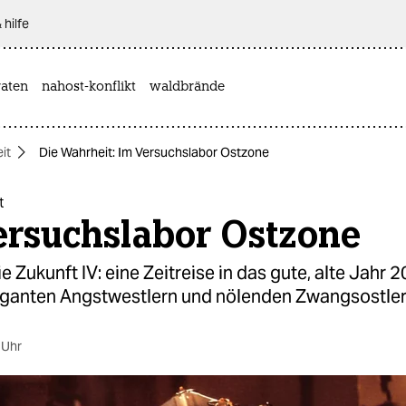
 hilfe
aten
nahost-konflikt
waldbrände
it
Die Wahrheit: Im Versuchslabor Ostzone
t
ersuchslabor Ostzone
ie Zukunft IV: eine Zeitreise in das gute, alte Jahr 
oganten Angstwestlern und nölenden Zwangsostler
 Uhr