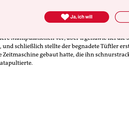
VW-Betriebslungenarzt glaubwürdig versicherte, 
rkungslos seien.

Ja, ich will
machte sich also ans Werk und nahm an einem 
nere Manipulationen vor, aber irgendwie lief die 
und schließlich stellte der begnadete Tüftler erst
e Zeitmaschine gebaut hatte, die ihn schnurstrack
atapultierte.