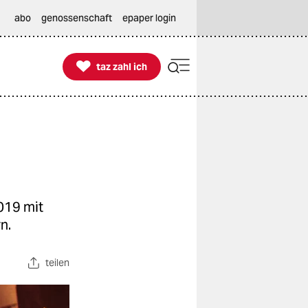
abo
genossenschaft
epaper login

taz zahl ich
taz zahl ich
2019 mit
n.
teilen