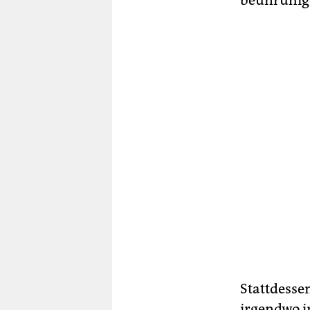
beunruhig
Stattdessen
irgendwo i