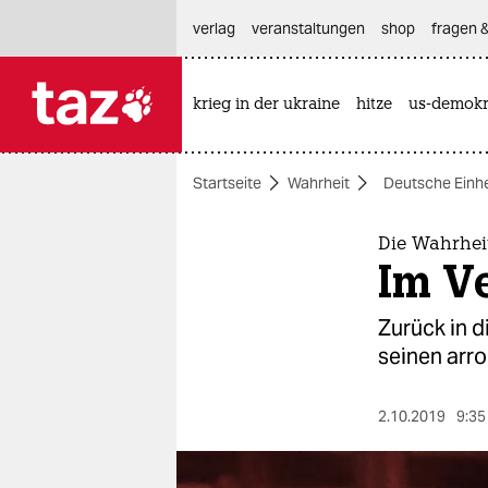
hautnavigation anspringen
hauptinhalt anspringen
footer anspringen
verlag
veranstaltungen
shop
fragen &
krieg in der ukraine
hitze
us-demokr

taz zahl ich
taz zahl ich
Startseite
Wahrheit
Deutsche Einhe
themen
politik
Die Wahrhei
Im V
öko
Zurück in d
gesellschaft
seinen arr
kultur
2.10.2019
9:35
sport