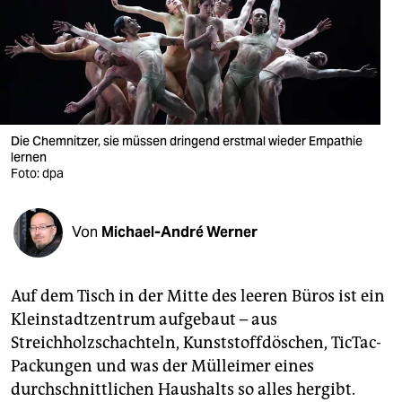
berlin
nord
wahrheit
verlag
Die Chemnitzer, sie müssen dringend erstmal wieder Empathie
lernen
verlag
Foto: dpa
veranstaltungen
shop
Von
Michael-André Werner
fragen & hilfe
Auf dem Tisch in der Mitte des leeren Büros ist ein
unterstützen
Kleinstadtzentrum aufgebaut – aus
abo
Streichholzschachteln, Kunststoffdöschen, TicTac-
Packungen und was der Mülleimer eines
genossenschaft
durchschnittlichen Haushalts so alles hergibt.