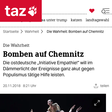

taz zahl ich
hitze
bergsteigen
usa unter trump
katzen
landtagswahl i

taz zahl ich
Startseite
Wahrheit
Die Wahrheit: Bomben auf Chemnitz
taz zahl ich
themen
Die Wahrheit
Bomben auf Chemnitz
politik
Die ostdeutsche „Initiative Empathie!“ will im
öko
Dämmerlicht der Ereignisse ganz akut gegen
Populismus tätige Hilfe leisten.
gesellschaft
20.11.2018
8:21 Uhr
teilen
kultur
sport