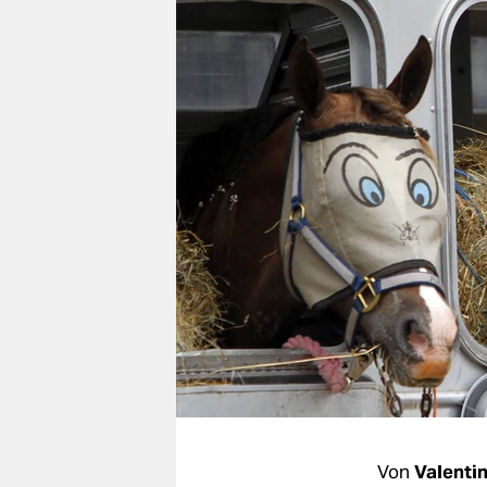
berlin
nord
wahrheit
verlag
verlag
veranstaltungen
shop
fragen & hilfe
unterstützen
abo
genossenschaft
Von
Valentin