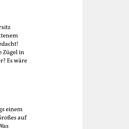
sitz
ittenem
edacht!
e Zügel in
er? Es wäre
gs einem
Großes auf
 Was