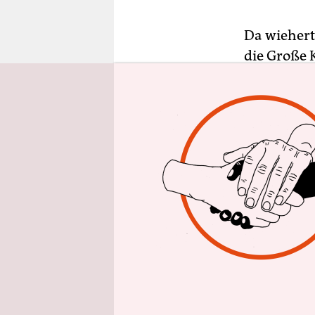
epaper login
Da wiehert
die Große 
Gründungss
Reichstag 
um das beli
zahlreiche
zuvörderst
Interessie
Nahles und
an Bedeutu
täglich da
Neben Nahl
Pascal Kobe