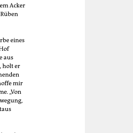
 dem Acker
r Rüben
rbe eines
 Hof
e aus
 holt er
chenden
hoffe mir
me. „Von
ewegung,
itaus