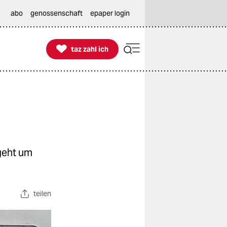
abo
genossenschaft
epaper login

taz zahl ich
taz zahl ich
geht um
teilen