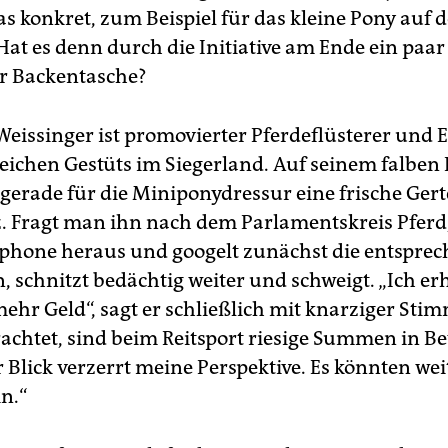
as konkret, zum Beispiel für das kleine Pony auf
at es denn durch die Initiative am Ende ein paa
r Backentasche?
eissinger ist promovierter Pferdeflüsterer und E
reichen Gestüts im Siegerland. Auf seinem falben
 gerade für die Miniponydressur eine frische Gert
. Fragt man ihn nach dem Parlamentskreis Pferd,
phone heraus und googelt zunächst die entspre
 schnitzt bedächtig weiter und schweigt. „Ich er
ehr Geld“, sagt er schließlich mit knarziger Stim
achtet, sind beim Reitsport riesige Summen in B
 Blick verzerrt meine Perspektive. Es könnten we
in.“