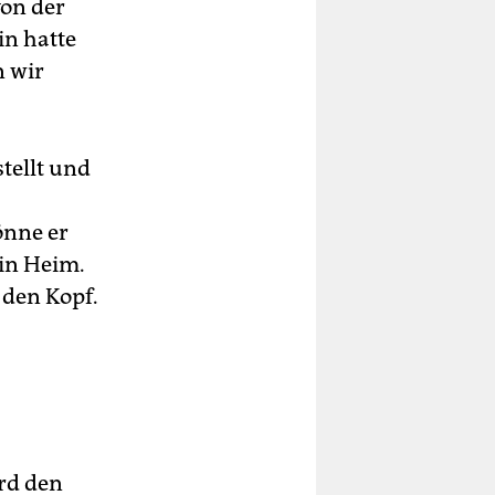
von der
in hatte
n wir
tellt und
könne er
ein Heim.
 den Kopf.
erd den