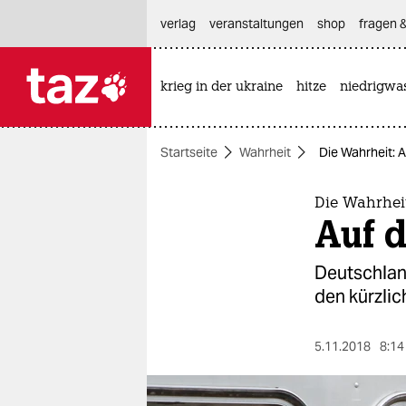
hautnavigation anspringen
hauptinhalt anspringen
footer anspringen
verlag
veranstaltungen
shop
fragen &
krieg in der ukraine
hitze
niedrigwa

taz zahl ich
taz zahl ich
Startseite
Wahrheit
Die Wahrheit: 
themen
politik
Die Wahrhei
Auf 
öko
Deutschlan
gesellschaft
den kürzlic
kultur
5.11.2018
8:14
sport