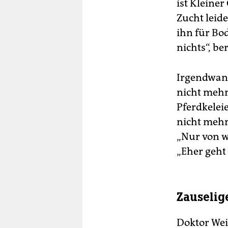
ist Kleiner
Zucht leide
ihn für Bo
nichts“, b
Irgendwann
nicht mehr
Pferdkeleie
nicht mehr
„Nur von w
„Eher geht
Zauselig
Doktor Wei