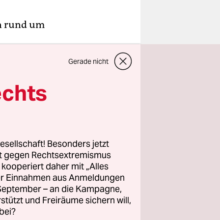
en rund um
rliner
Gerade nicht
hemen rund
 die
echts
len
 erklärt
elbst mag
esellschaft! Besonders jetzt
tt uns
rt gegen Rechtsextremismus
z kooperiert daher mit „Alles
ller Einnahmen aus Anmeldungen
. September – an die Kampagne,
) sowie
rstützt und Freiräume sichern will,
st natürlich
bei?