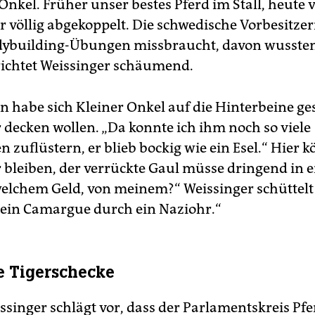
 Onkel. Früher unser bestes Pferd im Stall, heute 
r völlig abgekoppelt. Die schwedische Vorbesitzer
dybuilding-Übungen missbraucht, davon wusste
erichtet Weissinger schäumend.
 habe sich Kleiner Onkel auf die Hinterbeine ges
 decken wollen. „Da konnte ich ihm noch so viele
n zuflüstern, er blieb bockig wie ein Esel.“ Hier 
 bleiben, der verrückte Gaul müsse dringend in 
elchem Geld, von meinem?“ Weissinger schüttelt
 ein Camargue durch ein Naziohr.“
e Tigerschecke
ssinger schlägt vor, dass der Parlamentskreis Pf