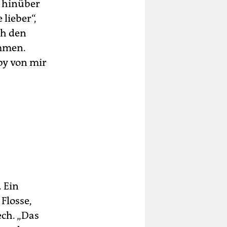
t hinüber
lieber“,
ch den
ommen.
bby von mir
. Ein
Flosse,
ech. „Das