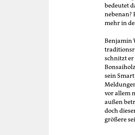
bedeutet d
nebenan? H
mehr in de
Benjamin W
traditions
schnitzt er
Bonsaiholz
sein Smart
Meldungen,
vor allem m
außen betr
doch dieser
größere se