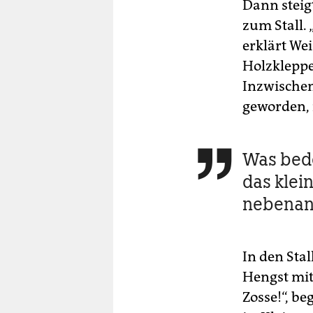
Dann steig
zum Stall. 
erklärt We
Holzkleppe
Inzwischen 
geworden, 
Was bede

das klei
nebenan
In den Stal
Hengst mit 
Zosse!“, b