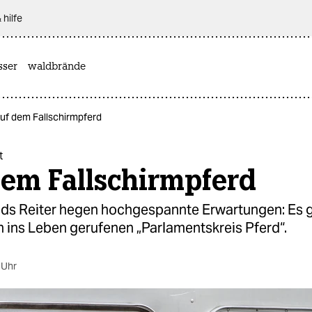
 hilfe
sser
waldbrände
Auf dem Fallschirmpferd
t
dem Fallschirmpferd
ds Reiter hegen hochgespannte Erwartungen: Es 
h ins Leben gerufenen „Parlamentskreis Pferd“.
 Uhr