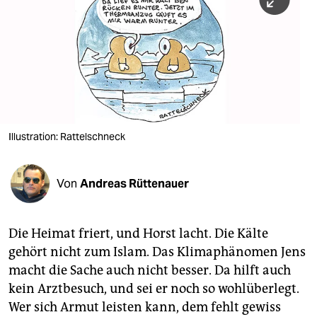
berlin
nord
wahrheit
verlag
verlag
Illustration: Rattelschneck
veranstaltungen
shop
Von
Andreas Rüttenauer
fragen & hilfe
Die Heimat friert, und Horst lacht. Die Kälte
unterstützen
gehört nicht zum Islam. Das Klimaphänomen Jens
abo
macht die Sache auch nicht besser. Da hilft auch
kein Arztbesuch, und sei er noch so wohlüberlegt.
genossenschaft
Wer sich Armut leisten kann, dem fehlt gewiss