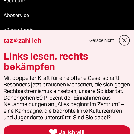
Feedback
Aboservice
ePaper Login
taz
zahl ich
Gerade nicht

Downloads für Abonnierende
Links lesen, rechts
bekämpfen
© 2026 taz Verlags und Vertriebs GmbH
Mit doppelter Kraft für eine offene Gesellschaft!
Alle Rechte vorbehalten. Bei rechtlichen Fragen oder für Genehmigungen
wenden Sie sich bitte an
lizenzen@taz.de
Besonders jetzt brauchen Menschen, die sich gegen
Rechtsextremismus einsetzen, unsere Solidarität.
Daher gehen 50 Prozent der Einnahmen aus
Feedback
Redaktionsstatut
Kommune-Richtlinien
KI-
Neuanmeldungen an „Alles beginnt im Zentrum“ –
eine Kampagne, die bedrohte linke Kulturzentren
Leitlinie
Informant
Datenschutz
Impressum
AGB
und Jugendorte unterstützt. Sind Sie dabei?
Seitenwende
Einwilligungen widerrufen (Ads)

Ja, ich will