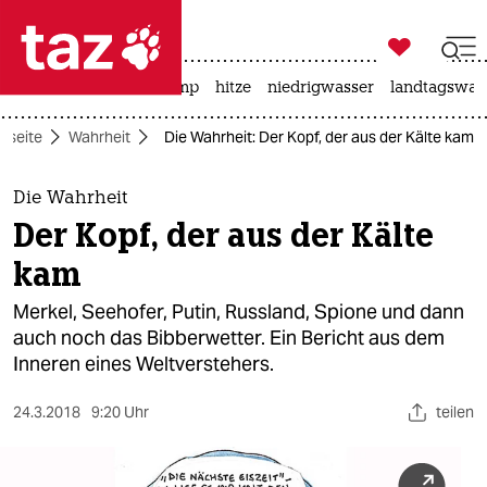

taz zahl ich
katzen
usa unter trump
hitze
niedrigwasser
landtagswahl

taz zahl ich
rtseite
Wahrheit
Die Wahrheit: Der Kopf, der aus der Kälte kam
taz zahl ich
themen
Die Wahrheit
Der Kopf, der aus der Kälte
politik
kam
öko
Merkel, Seehofer, Putin, Russland, Spione und dann
auch noch das Bibberwetter. Ein Bericht aus dem
gesellschaft
Inneren eines Weltverstehers.
kultur
24.3.2018
9:20 Uhr
teilen
sport