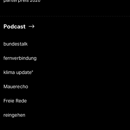
panterpreis 2026
Podcast
bundestalk
fernverbindung
klima update°
Mauerecho
Freie Rede
reingehen