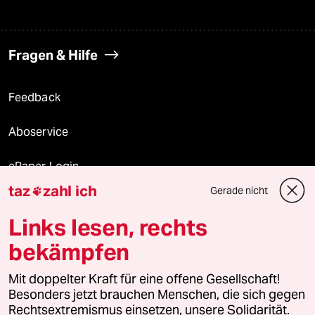
Fragen & Hilfe
Feedback
Aboservice
ePaper Login
taz
zahl ich
Gerade nicht

Downloads für Abonnierende
Links lesen, rechts
bekämpfen
© 2026 taz Verlags und Vertriebs GmbH
Mit doppelter Kraft für eine offene Gesellschaft!
Alle Rechte vorbehalten. Bei rechtlichen Fragen oder für Genehmigungen
wenden Sie sich bitte an
lizenzen@taz.de
Besonders jetzt brauchen Menschen, die sich gegen
Rechtsextremismus einsetzen, unsere Solidarität.