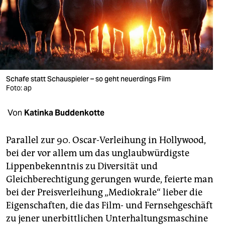
berlin
nord
wahrheit
verlag
Schafe statt Schauspieler – so geht neuerdings Film
Foto: ap
verlag
veranstaltungen
Von
Katinka Buddenkotte
shop
Parallel zur 90. Oscar-Verleihung in Hollywood,
fragen & hilfe
bei der vor allem um das unglaubwürdigste
Lippenbekenntnis zu Diversität und
unterstützen
Gleichberechtigung gerungen wurde, feierte man
abo
bei der Preisverleihung „Mediokrale“ lieber die
Eigenschaften, die das Film- und Fernsehgeschäft
genossenschaft
zu jener unerbittlichen Unterhaltungsmaschine