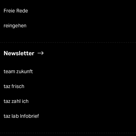
Freie Rede
reingehen
Newsletter
team zukunft
taz frisch
taz zahl ich
taz lab Infobrief