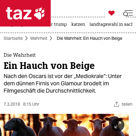

taz zahl ich
bergsteigen
usa unter trump
katzen
landtagswahl in sachs

taz zahl ich
Startseite
Wahrheit
Die Wahrheit: Ein Hauch von Beige
taz zahl ich
themen
Die Wahrheit
Ein Hauch von Beige
politik
Nach den Oscars ist vor der „Mediokrale“: Unter
öko
dem dünnen Firnis von Glamour brodelt im
Filmgeschäft die Durchschnittlichkeit.
gesellschaft
7.3.2018
8:15 Uhr
teilen
kultur
sport