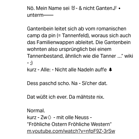
Nö. Mein Name sei 🐰- & nicht Ganten🦵 •
unterm——
Gantenbein leitet sich ab vom romanischen
camp da pin (= Tannenfeld), woraus sich auch
das Familienwappen ableitet. Die Gantenbein
wohnten also ursprünglich bei einem
Tannenbestand, ähnlich wie die Tanner …“ wiki
- ;)
kurz - Alle: - Nicht alle Nadeln auffe 🌲
Dess paschd scho. Na - Si’cher dat.
Dat wüßt ich ever. Da mähtste nix.
Normal.
kurz - Zw🥚 - mit olle Neuss -
“Fröhliche Ostern Fröhliche Western“
m.youtube.com/watch?v=nfpF9Z-3rSw