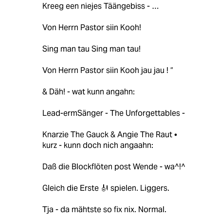
Kreeg een niejes Täängebiss - …
Von Herrn Pastor siin Kooh!
Sing man tau Sing man tau!
Von Herrn Pastor siin Kooh jau jau ! “
& Däh! - wat kunn angahn:
Lead-ermSänger - The Unforgettables -
Knarzie The Gauck & Angie The Raut •
kurz - kunn doch nich angaahn:
Daß die Blockflöten post Wende - wa^!^
Gleich die Erste 🎻 spielen. Liggers.
Tja - da mähtste so fix nix. Normal.