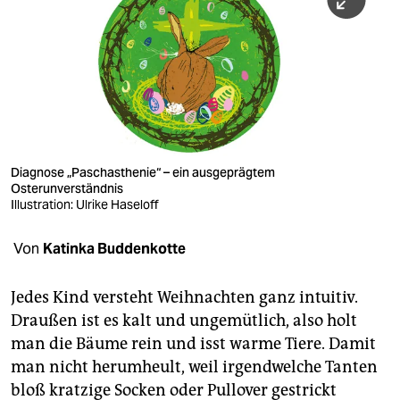
berlin
nord
wahrheit
verlag
verlag
Diagnose „Paschasthenie“ – ein ausgeprägtem
Osterunverständnis
veranstaltungen
Illustration: Ulrike Haseloff
shop
Von
Katinka Buddenkotte
fragen & hilfe
unterstützen
Jedes Kind versteht Weihnachten ganz intuitiv.
Draußen ist es kalt und ungemütlich, also holt
abo
man die Bäume rein und isst warme Tiere. Damit
man nicht herumheult, weil irgendwelche Tanten
genossenschaft
bloß kratzige Socken oder Pullover gestrickt