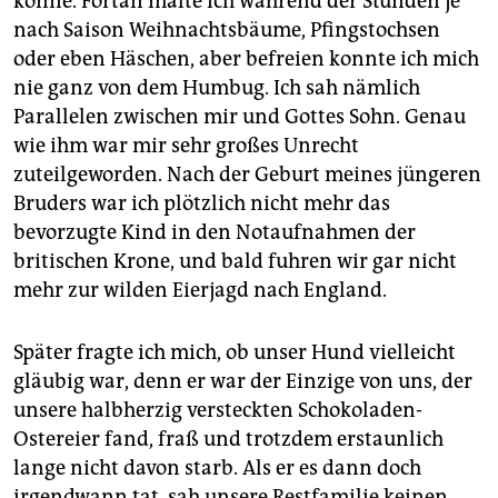
könne. Fortan malte ich während der Stunden je
nach Saison Weihnachtsbäume, Pfingstochsen
oder eben Häschen, aber befreien konnte ich mich
nie ganz von dem Humbug. Ich sah nämlich
Parallelen zwischen mir und Gottes Sohn. Genau
wie ihm war mir sehr großes Unrecht
zuteilgeworden. Nach der Geburt meines jüngeren
Bruders war ich plötzlich nicht mehr das
bevorzugte Kind in den Notaufnahmen der
britischen Krone, und bald fuhren wir gar nicht
mehr zur wilden Eierjagd nach England.
Später fragte ich mich, ob unser Hund vielleicht
gläubig war, denn er war der Einzige von uns, der
unsere halbherzig versteckten Schokoladen-
Ostereier fand, fraß und trotzdem erstaunlich
lange nicht davon starb. Als er es dann doch
irgendwann tat, sah unsere Restfamilie keinen