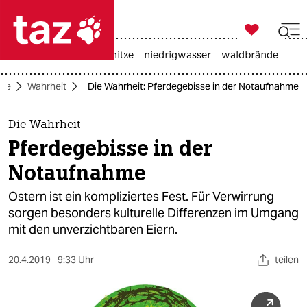

taz zahl ich
krieg in der ukraine
hitze
niedrigwasser
waldbrände

taz zahl ich
ite
Wahrheit
Die Wahrheit: Pferdegebisse in der Notaufnahme
taz zahl ich
themen
Die Wahrheit
Pferdegebisse in der
politik
Notaufnahme
öko
Ostern ist ein kompliziertes Fest. Für Verwirrung
sorgen besonders kulturelle Differenzen im Umgang
gesellschaft
mit den unverzichtbaren Eiern.
kultur
20.4.2019
9:33 Uhr
teilen
sport