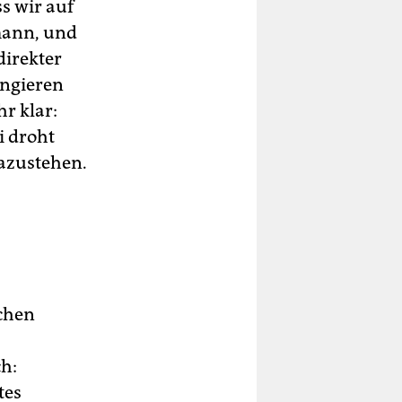
s wir auf
mann, und
direkter
angieren
r klar:
i droht
dazustehen.
chen
h:
tes