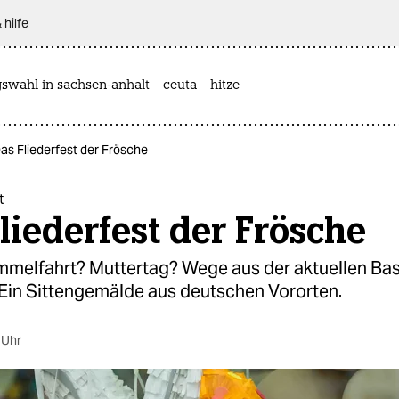
 hilfe
gswahl in sachsen-anhalt
ceuta
hitze
as Fliederfest der Frösche
t
liederfest der Frösche
mmelfahrt? Muttertag? Wege aus der aktuellen Bas
 Ein Sittengemälde aus deutschen Vororten.
 Uhr