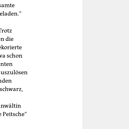
esamte
eladen.“
Trotz
en die
ekorierte
wa schon
hnten
auszulösen
unden
 schwarz,
Anwältin
e Peitsche“