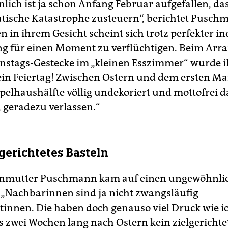
lich ist ja schon Anfang Februar aufgefallen, das
tische Katastrophe zusteuern“, berichtet Pusch
n in ihrem Gesicht scheint sich trotz perfekter in
g für einen Moment zu verflüchtigen. Beim Arr
instags-Gestecke im „kleinen Esszimmer“ wurde ih
 ein Feiertag! Zwischen Ostern und dem ersten Ma
elhaushälfte völlig undekoriert und mottofrei 
, geradezu verlassen.“
gerichtetes Basteln
nmutter Puschmann kam auf einen ungewöhnli
„Nachbarinnen sind ja nicht zwangsläufig
innen. Die haben doch genauso viel Druck wie ic
 zwei Wochen lang nach Ostern kein zielgerichte