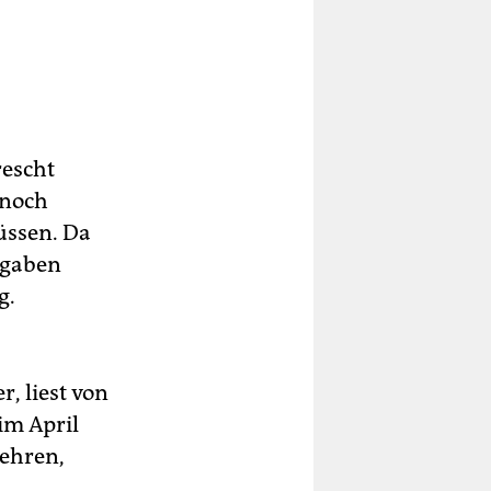
rescht
 noch
üssen. Da
rgaben
g.
, liest von
im April
 ehren,