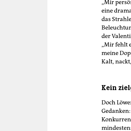
„Mir persön
eine drama
das Strahle
Beleuchtun
der Valent
„Mir fehlt
meine Dopp
Kalt, nackt
Kein ziel
Doch Löwe
Gedanken: 
Konkurrent
mindestens