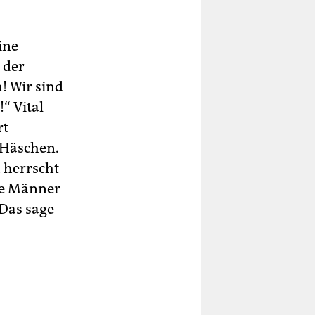
ine
 der
! Wir sind
“ Vital
rt
 Häschen.
 herrscht
ere Männer
 Das sage