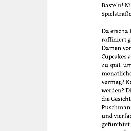
Basteln! N
Spielstraß
Da erschal
raffiniert 
Damen von 
Cupcakes a
zu spät, u
monatlich
vermag? K
werden? Di
die Gesicht
Puschmann 
und vierfac
gefürchtet.