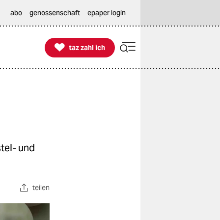
abo
genossenschaft
epaper login

taz zahl ich
taz zahl ich
tel- und
teilen