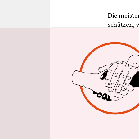
epaper login
Die meiste
schätzen, 
noch hyper
entsetzlich
Heldin ist
vermag Zei
hinausgeh
„Manchmal“
eine weite
Mittvierzig
gedeckte T
normalerwe
Denn trotz