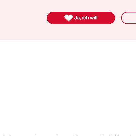
che Mutter und Schmuckdesignerin-Beraterin no
inner kochen zu lassen.

Ja, ich will