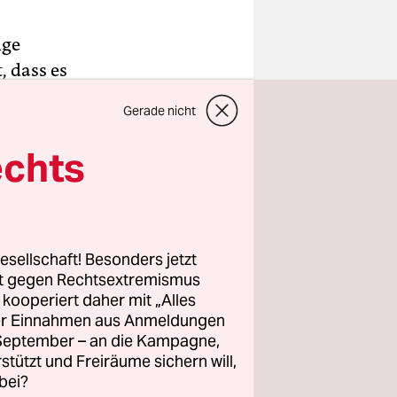
nge
, dass es
bevor eine
Gerade nicht
che stille
 Sie
echts
nzaun
cht, nur
esellschaft! Besonders jetzt
rt gegen Rechtsextremismus
z kooperiert daher mit „Alles
voll
ller Einnahmen aus Anmeldungen
mer“, das
. September – an die Kampagne,
alten ist.
rstützt und Freiräume sichern will,
schafft es
bei?