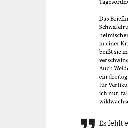
Tagesordn
Das Briefin
Schwafelru
heimischen
in einer Kr
beißt sie i
verschwind
Auch Weide
ein dreitä
für Vertik
ich nur, fa
wildwachse
Es fehlt 
