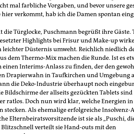
icht mal farbliche Vorgaben, und bevor unsere g
e hier verkommt, hab ich die Damen spontan eing
lt die Türglocke, Puschmann begrüßt ihre Gäste. 
gesetzter Highlights bei Frisur und Make-up wirk
leichter Düsternis umweht. Reichlich niedlich d
us dem Thermo-Mix machen die Runde. Ist es et
m einen Interims-Anlass zu finden, der den gewo
en Drapierwahn in Taufkirchen und Umgebung 
ann die Deko-Industrie überhaupt noch eingeb
e Bildschirme der allseits gezückten Tablets sind
er ratlos. Doch nun wird klar, welche Energien in
stecken. Als ehemalige erfolgreiche Insolvenz-
he Elternbeiratsvorsitzende ist sie als „Puschi, di
 Blitzschnell verteilt sie Hand-outs mit den