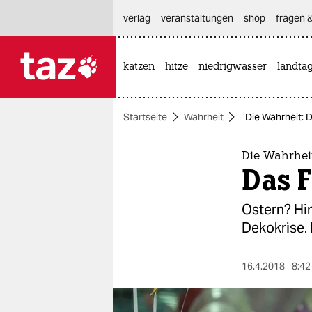
hautnavigation anspringen
hauptinhalt anspringen
footer anspringen
verlag
veranstaltungen
shop
fragen &
katzen
hitze
niedrigwasser
landta

taz zahl ich
taz zahl ich
Startseite
Wahrheit
Die Wahrheit: D
themen
politik
Die Wahrhei
Das F
öko
Ostern? Hi
gesellschaft
Dekokrise.
kultur
16.4.2018
8:42
sport