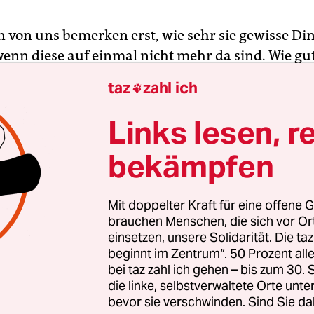
n von uns bemerken erst, wie sehr sie gewisse Di
wenn diese auf einmal nicht mehr da sind. Wie gut
sensible Menschen gibt, die sehen und handeln, 
taz
zahl ich

e Lücke entsteht und Dinge verschwinden. Eine sol
 Marie Puschmann aus Taufkirchen bei München.
Links lesen, r
chen zu setzen, die weit über den eigenen Garte
bekämpfen
en.
, sagt Puschmann, „manchmal reicht es eben ni
Mit doppelter Kraft für eine offene G
re WhatsApp-Gruppe zu gründen.“ Die gepflegte
brauchen Menschen, die sich vor O
einsetzen, unsere Solidarität. Die ta
erin hat uns jetzt, kurz nach Ostern, an ihre liebe
beginnt im Zentrum“. 50 Prozent a
afel gebeten. Wir befinden uns im „großen Esszim
bei taz zahl ich gehen – bis zum 30
ise engen Freundinnen und Fernsehteams vorbeh
die linke, selbstverwaltete Orte unte
 ihrer vielen Verpflichtungen wie etwa Instagram 
bevor sie verschwinden. Sind Sie da