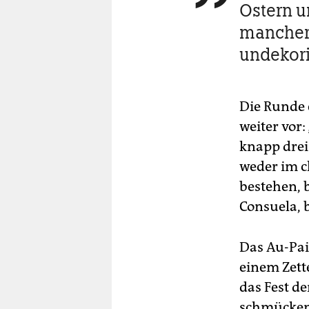
Ostern u
mancher 
undekori
Die Runde 
weiter vor
knapp drei
weder im c
bestehen, 
Consuela, b
Das Au-Pai
einem Zett
das Fest de
schmücken 