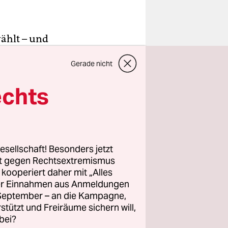
wählt – und
mine.
Gerade nicht
echts
ecus Cäsars
hätzung
teilte
esellschaft! Besonders jetzt
Ländchen am
rt gegen Rechtsextremismus
z kooperiert daher mit „Alles
ller Einnahmen aus Anmeldungen
. September – an die Kampagne,
rstützt und Freiräume sichern will,
bei?