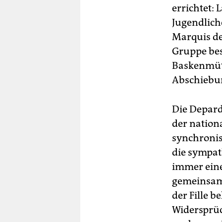
errichtet: 
Jugendliche
Marquis de
Gruppe bes
Baskenmütz
Abschiebung
Die Depard
der nation
synchronis
die sympat
immer eine
gemeinsam 
der Fille b
Widersprüch