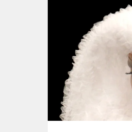
berlin
nord
wahrheit
verlag
verlag
veranstaltungen
shop
fragen & hilfe
unterstützen
abo
genossenschaft