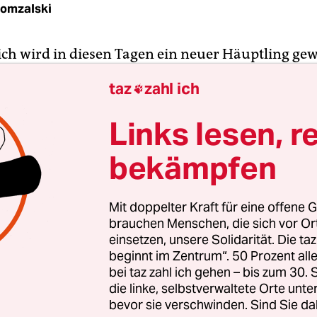
Domzalski
ich wird in diesen Tagen ein neuer Häuptling ge
 wird es diesmal kein Majestix, sondern eine Böse
taz
zahl ich

it, sich mal wieder gründlich umzusehen in der
hen Fünftel-Republik.
Links lesen, r
bekämpfen
ia divisa est in partes tres“, beginnt Julius Baed
ankreichführer von 50 v. Chr., und mit der Einsc
ien hat gerade mal genug Devisen, um sich drei ge
Mit doppelter Kraft für eine offene G
aufen“ lag Cäsar goldrichtig. Denn das kleine 
brauchen Menschen, die sich vor O
 Rheinufer ist bis heute ziemlich klamm.
einsetzen, unsere Solidarität. Die ta
beginnt im Zentrum“. 50 Prozent a
bei taz zahl ich gehen – bis zum 30
die linke, selbstverwaltete Orte unte
bevor sie verschwinden. Sind Sie da