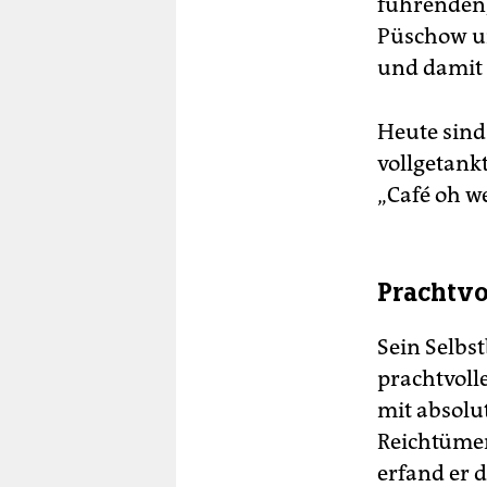
führenden,
Püschow un
und damit 
Heute sind
vollgetank
„Café oh we
Prachtvo
Sein Selbst
prachtvolle
mit absolu
Reichtümer
erfand er 