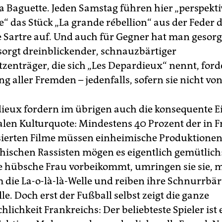
La Baguette. Jeden Samstag führen hier „perspekti
“ das Stück „La grande rébellion“ aus der Feder 
 Sartre auf. Und auch für Gegner hat man gesorgt
orgt dreinblickender, schnauzbärtiger
enträger, die sich „Les Depardieux“ nennt, forde
 aller Fremden – jedenfalls, sofern sie nicht von
ieux fordern im übrigen auch die konsequente E
alen Kulturquote: Mindestens 40 Prozent der in 
ierten Filme müssen einheimische Produktionen 
hischen Rassisten mögen es eigentlich gemütlic
 hübsche Frau vorbeikommt, umringen sie sie,
die La-o-là-là-Welle und reiben ihre Schnurrbä
elle. Doch erst der Fußball selbst zeigt die ganze
lichkeit Frankreichs: Der beliebteste Spieler ist 