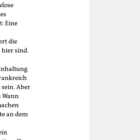
vlose
des
: Eine
rt die
 hier sind.
inhaltung
Frankreich
sein. Aber
h: Wann
 machen
rte an dem
ein