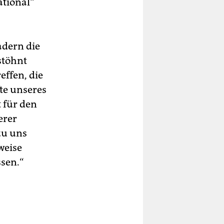
ational“
adern die
stöhnt
ffen, die
fte unseres
 für den
erer
zu uns
weise
sen.“