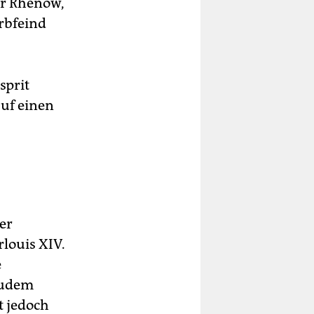
er Rhenow,
rbfeind
sprit
auf einen
er
rlouis XIV.
e
zudem
t jedoch