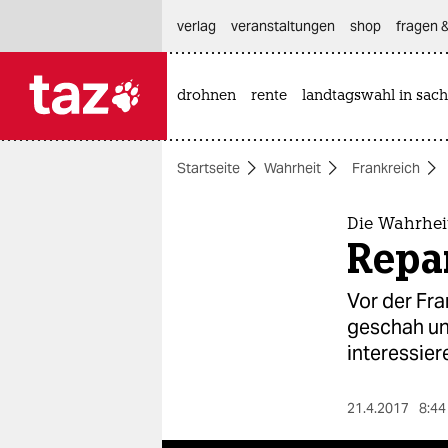
hautnavigation anspringen
hauptinhalt anspringen
footer anspringen
verlag
veranstaltungen
shop
fragen &
drohnen
rente
landtagswahl in sach

taz zahl ich
taz zahl ich
Startseite
Wahrheit
Frankreich
themen
politik
Die Wahrhei
Repa
öko
Vor der Fr
gesellschaft
geschah un
interessiere
kultur
sport
21.4.2017
8:44