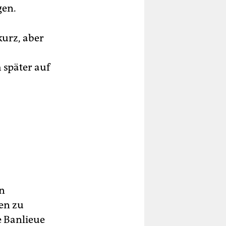
gen.
kurz, aber
 später auf
n
len zu
e Banlieue