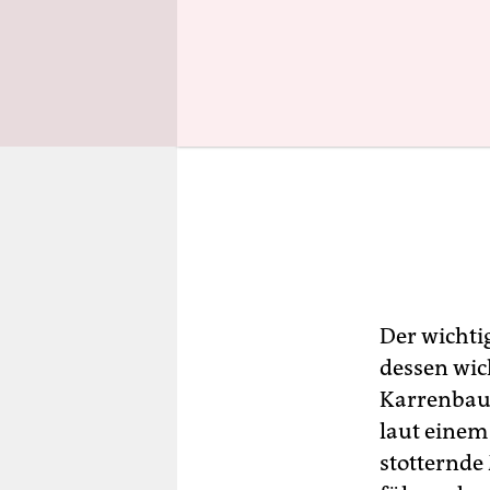
Der wichtig
dessen wi
Karrenbaue
laut einem
stotternde