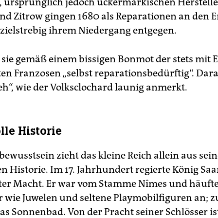
 ursprünglich jedoch uckermärkischen Herstell
d Zitrow gingen 1680 als Reparationen an den E
zielstrebig ihrem Niedergang entgegen.
 sie gemäß einem bissigen Bonmot der stets mit E
ten Franzosen „selbst reparationsbedürftig“. Dar
h“, wie der Volks­clochard launig anmerkt.
lle Historie
bewusstsein zieht das kleine Reich allein aus sein
n Historie. Im 17. Jahrhundert regierte König Saa
ter Macht. Er war vom Stamme ­Nîmes und häuft
 wie Juwelen und seltene Playmobilfiguren an; 
das Sonnenbad. Von der Pracht seiner Schlösser is