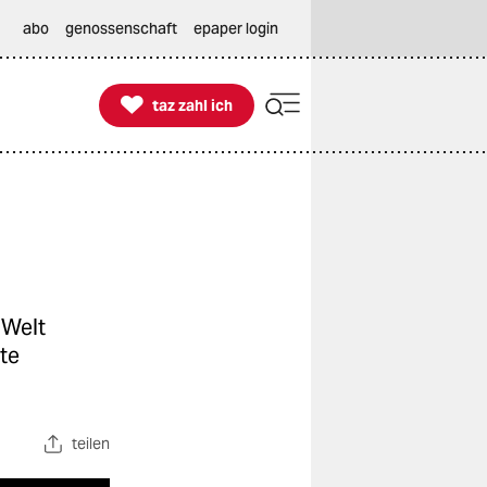
abo
genossenschaft
epaper login

taz zahl ich
taz zahl ich
 Welt
te
teilen