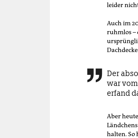
leider nich
Auch im 20
ruhmlos – 
ursprüngli
Dachdecke
Der abso

war vom
erfand 
Aber heut
Ländchens 
halten. So