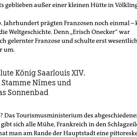
ts geblieben außer einer kleinen Hütte in Völklin
. Jahrhundert prägten Franzosen noch einmal – 
die Weltgeschichte. Denn „Erisch Onecker“ war
ch gelernter Franzose und schulte erst wesentlich
r um.
lute König Saarlouis XIV.
 Stamme Nîmes und
das Sonnenbad
e? Das Tourismusministerium des abgeschiedene
gibt sich alle Mühe, Frankreich in den Schlagzei
 hat man am Rande der Hauptstadt eine pittoresk