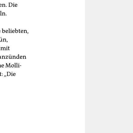
en. Die
ln.
 beliebten,
ün,
 mit
 anzünden
me Molli-
: „Die