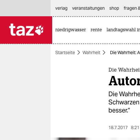
hautnavigation anspringen
hauptinhalt anspringen
footer anspringen
verlag
veranstaltungen
shop
fragen &
niedrigwasser
rente
landtagswahl i

taz zahl ich
taz zahl ich
Startseite
Wahrheit
Die Wahrheit: 
themen
politik
Die Wahrhei
Auto
öko
Die Wahrhei
gesellschaft
Schwarzen R
besser.“
kultur
sport
18.7.2017
8:21