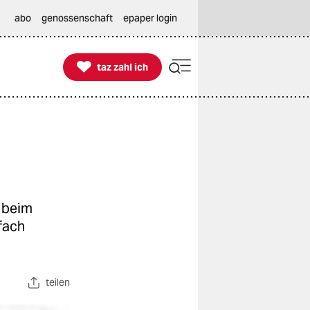
abo
genossenschaft
epaper login

taz zahl ich
taz zahl ich
– beim
fach
teilen