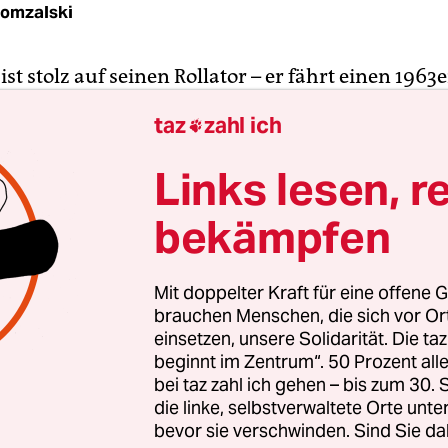
Domzalski
st stolz auf seinen Rollator – er fährt einen 1963e
it Spurhalteassistent. Und er legt Wert darauf, d
taz
zahl ich

genbrei noch immer mittels eines sauber gezielt
 in die Scheibe des Schwesternzimmers ordert.
Links lesen, r
bekämpfen
i diesen Worten gegrinst hat, können wir nur ver
euth ist natürlich vermummt. Wir haben zwar e
nehmigungen zum Besuch des autonomen Seniore
Mit doppelter Kraft für eine offene G
asterstein“ bekommen, aber die Bewohner blei
brauchen Menschen, die sich vor O
ch. „Über die Strategien beim Rommé reden wir n
einsetzen, unsere Solidarität. Die ta
beginnt im Zentrum“. 50 Prozent a
esend sind – das sind doch alles Spitzel.“
bei taz zahl ich gehen – bis zum 30
die linke, selbstverwaltete Orte unte
bevor sie verschwinden. Sind Sie da