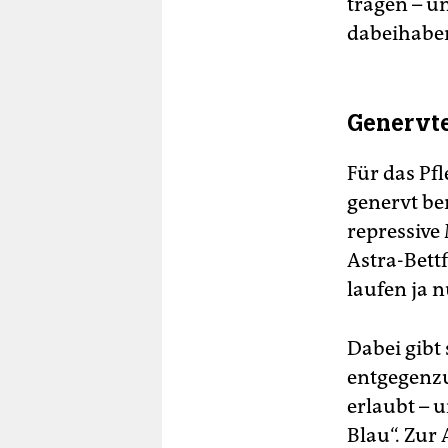
tragen – u
dabeihabe
Genervte
Für das Pfl
genervt be
repressiv
Astra-Bett
laufen ja 
Dabei gibt
entgegenzu
erlaubt – u
Blau“. Zur