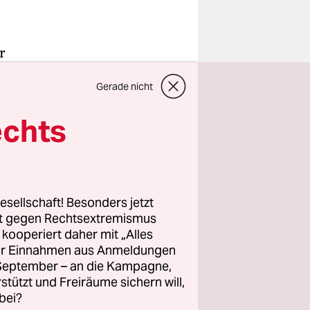
r
ass er
Gerade nicht
en
echts
muten,
ine der
nstifts
esellschaft! Besonders jetzt
ben extrem
rt gegen Rechtsextremismus
ie, wenn
z kooperiert daher mit „Alles
ller Einnahmen aus Anmeldungen
. September – an die Kampagne,
rstützt und Freiräume sichern will,
bei?