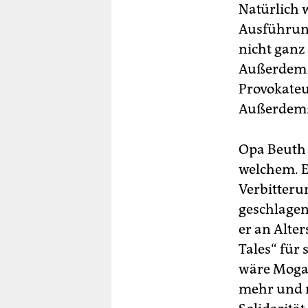
Natürlich 
Ausführung
nicht ganz 
Außerdem w
Provokateu
Außerdem: 
Opa Beuth w
welchem. E
Verbitteru
geschlagen
er an Alte
Tales“ für 
wäre Mogad
mehr und m