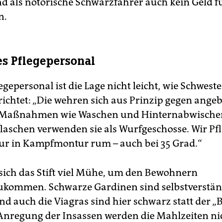
nd als notorische Schwarzfahrer auch kein Geld f
n.
s Pflegepersonal
egepersonal ist die Lage nicht leicht, wie Schwest
richtet: „Die wehren sich aus Prinzip gegen angeb
e Maßnahmen wie Waschen und Hinternabwischen
flaschen verwenden sie als Wurfgeschosse. Wir Pf
nur in Kampfmontur rum – auch bei 35 Grad.“
 sich das Stift viel Mühe, um den Bewohnern
kommen. Schwarze Gardinen sind selbstverstän
nd auch die Viagras sind hier schwarz statt der „
 Anregung der Insassen werden die Mahlzeiten ni