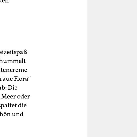
 den
eizeitspaß
schummelt
ltencreme
raue Flora“
ab: Die
r Meer oder
altet die
schön und