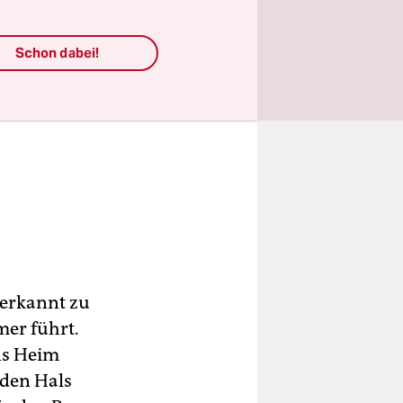
Schon dabei!
 erkannt zu
er führt.
ns Heim
 den Hals