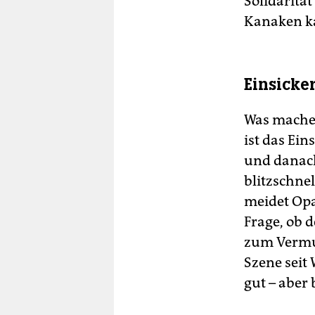
Solidarität
Kanaken k
Einsicker
Was machen
ist das Ei
und danac
blitzschne
meidet Opa 
Frage, ob 
zum Vermum
Szene seit 
gut – aber