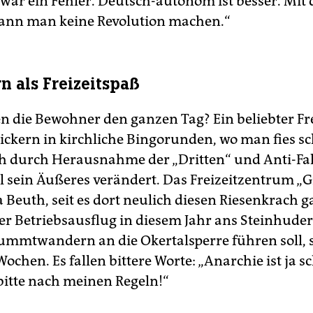
 war ein Fehler. Deutsch-autonom ist besser. Mit
ann man keine Revolution machen.“
n als Freizeitspaß
 die Bewohner den ganzen Tag? Ein beliebter Fr
nsickern in kirchliche Bingorunden, wo man fies 
h durch Herausnahme der „Dritten“ und Anti-Fa
ll sein Äußeres verändert. Das Freizeitzentrum „G
Beuth, seit es dort neulich diesen Riesenkrach g
der Betriebsausflug in diesem Jahr ans Steinhude
mtwandern an die Okertalsperre führen soll, sp
Wochen. Es fallen bittere Worte: „Anarchie ist ja 
 bitte nach meinen Regeln!“