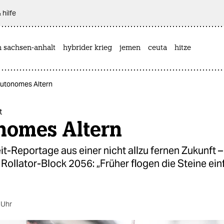
 hilfe
n sachsen-anhalt
hybrider krieg
jemen
ceuta
hitze
Autonomes Altern
t
nomes Altern
t-Reportage aus einer nicht allzu fernen Zukunft 
ollator-Block 2056: „Früher flogen die Steine ein
 Uhr