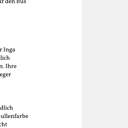
ür den Bus
er Inga
lich
. Ihre
leger
dlich
Bullenfarbe
cht