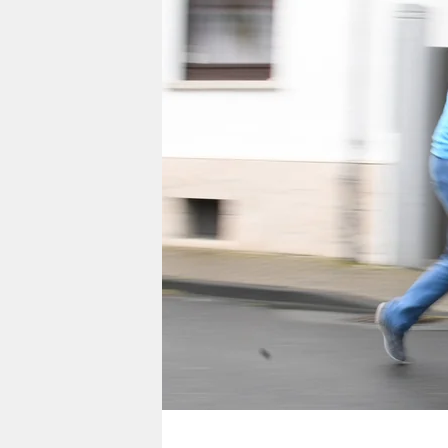
berlin
nord
wahrheit
verlag
verlag
veranstaltungen
shop
fragen & hilfe
unterstützen
abo
genossenschaft