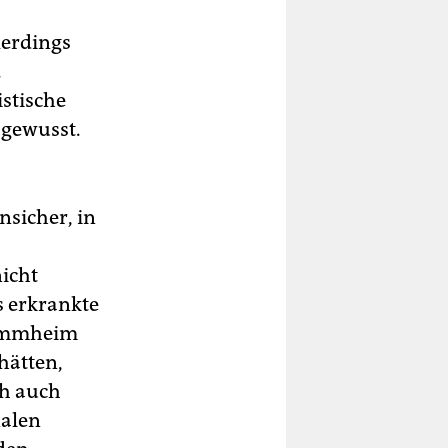
lerdings
.
stische
 gewusst.
nsicher, in
nicht
s erkrankte
Stammheim
 hätten,
ch auch
nalen