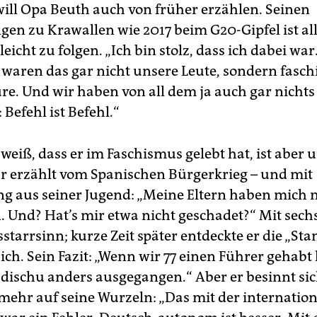
will Opa Beuth auch von früher erzählen. Seinen
en zu Krawallen wie 2017 beim G20-Gipfel ist al
leicht zu folgen. „Ich bin stolz, dass ich dabei war
aren das gar nicht unsere Leute, sondern faschi
re. Und wir haben von all dem ja auch gar nichts
Befehl ist Befehl.“
eiß, dass er im Faschismus gelebt hat, ist aber u
r erzählt vom Spanischen Bürgerkrieg – und mit
ng aus seiner Jugend: „Meine Eltern haben mich 
. Und? Hat’s mir etwa nicht geschadet?“ Mit sech
rsstarrsinn; kurze Zeit später entdeckte er die „
sich. Sein Fazit: „Wenn wir 77 einen Führer gehabt
ischu anders ausgegangen.“ Aber er besinnt si
ehr auf seine Wurzeln: „Das mit der internatio