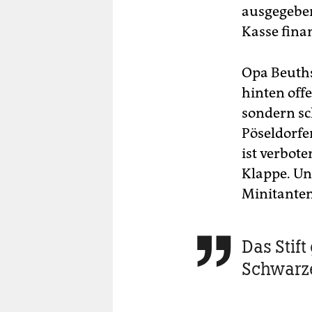
ausgegeben
Kasse fina
Opa Beuths
hinten off
sondern sc
Pöseldorfe
ist verbote
Klappe. Un
Minitanten
Das Stift

Schwarze