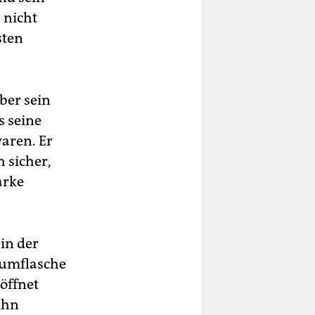
h nicht
sten
ber sein
s seine
waren. Er
h sicher,
arke
 in der
numflasche
eöffnet
ihn