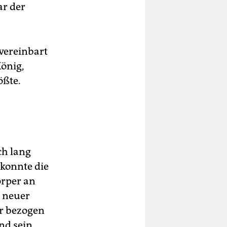
ar der
 vereinbart
önig,
ößte.
ch lang
 konnte die
örper an
n neuer
er bezogen
nd sein