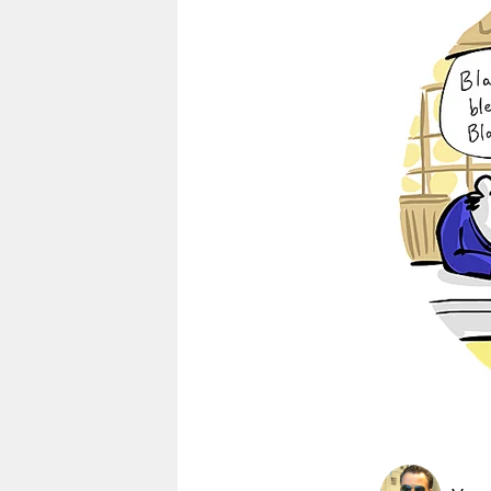
berlin
nord
wahrheit
verlag
verlag
veranstaltungen
shop
fragen & hilfe
unterstützen
abo
genossenschaft