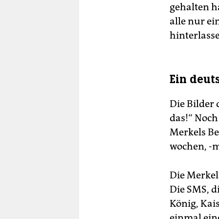
gehalten h
alle nur e
hinterlass
Ein deut
Die Bilder 
das!“ Noch
Merkels Bes
wochen, -m
Die Merkel
Die SMS, di
König, Kais
einmal ein