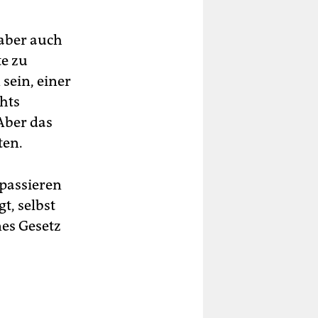
 aber auch
te zu
 sein, einer
chts
 Aber das
ten.
 passieren
t, selbst
nes Gesetz