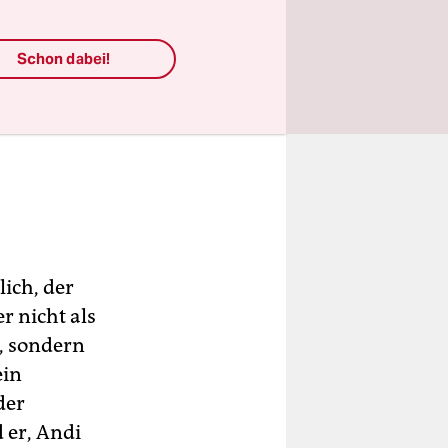
Schon dabei!
ich, der
er nicht als
e, sondern
ein
der
 er, Andi