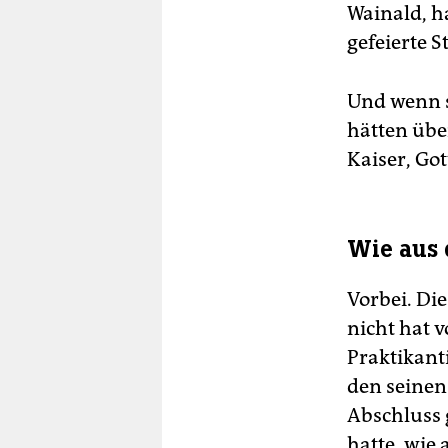
Wainald, ha
gefeierte S
Und wenn s
hätten übe
Kaiser, Go
Wie aus
Vorbei. Die
nicht hat 
Praktikant
den seinen
Abschluss g
hatte, wie