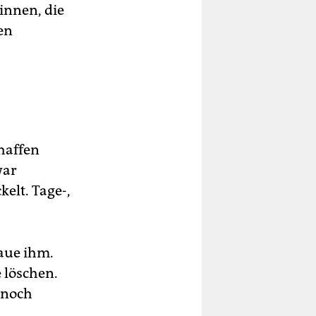
innen, die
en
chaffen
war
kelt. Tage-,
aue ihm.
e löschen.
, noch