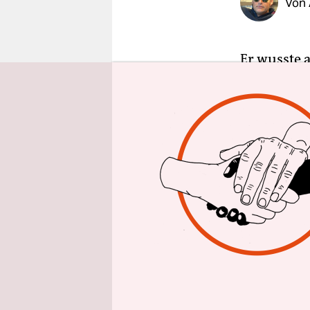
Von
epaper login
Er wusste a
gekommen w
Hände in s
endlich kon
Raute der 
Das erste 
machen, wa
nicht gehei