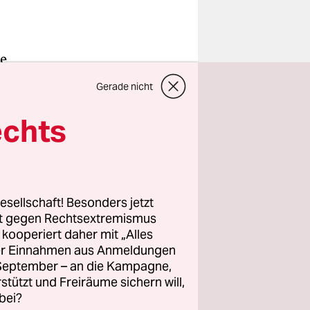
he
atte ihre
Gerade nicht
bis sie es
es, der die
echts
ren Händen
r. Hatte es
esellschaft! Besonders jetzt
rt gegen Rechtsextremismus
z kooperiert daher mit „Alles
ller Einnahmen aus Anmeldungen
. September – an die Kampagne,
rstützt und Freiräume sichern will,
bei?