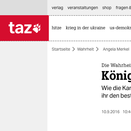
hautnavigation anspringen
hauptinhalt anspringen
footer anspringen
verlag
veranstaltungen
shop
fragen &
hitze
krieg in der ukraine
us-demokr

taz zahl ich
taz zahl ich
Startseite
Wahrheit
Angela Merkel
themen
politik
Die Wahrhei
König
öko
Wie die Kan
gesellschaft
ihr den bes
kultur
10.9.2016
10:4
sport