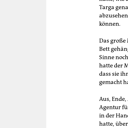
Targa genau
abzusehen 
können.
Das große 
Bett gehän
Sinne noch
hatte der M
dass sie ih
gemacht ha
Aus, Ende, 
Agentur fü
in der Hand
hatte, über