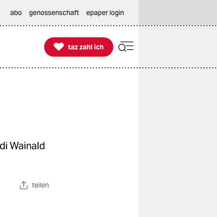
abo
genossenschaft
epaper login

taz zahl ich
taz zahl ich
ndi Wainald
teilen