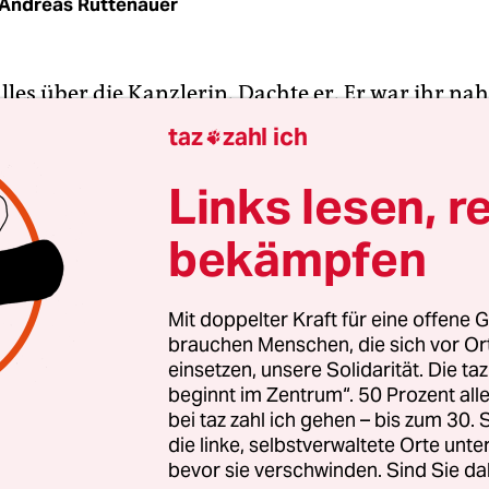
Andreas Rüttenauer
lles über die Kanzlerin. Dachte er. Er war ihr na
ie kaum ein zweiter. Er hatte sie angefasst. Er h
taz
zahl ich

eine eigenen genommen. Immer wieder. So lange, 
nte. Die Raute der Macht – er, Andi Wainald, war 
Links lesen, r
Macht erfunden hatte.
bekämpfen
Shooting, es war ein Qual. Sie könne doch mit ih
s sie wolle, hatte die Merkel gesagt. Immer wiede
Mit doppelter Kraft für eine offene G
brauchen Menschen, die sich vor O
ßen, sie sei blitzgescheit?
einsetzen, unsere Solidarität. Die ta
beginnt im Zentrum“. 50 Prozent a
bei taz zahl ich gehen – bis zum 30
die linke, selbstverwaltete Orte unte
bevor sie verschwinden. Sind Sie da