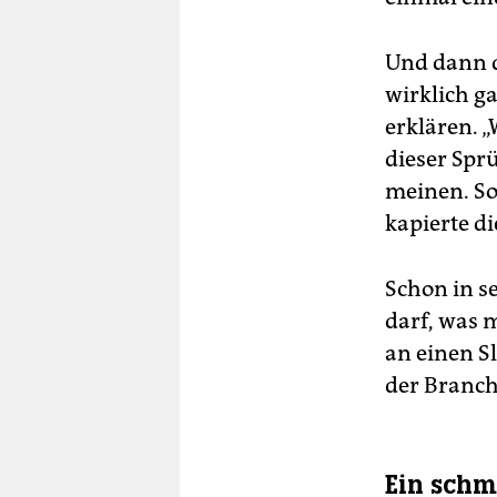
Und dann d
wirklich ga
erklären. „
dieser Sprü
meinen. So 
kapierte di
Schon in s
darf, was m
an einen Sl
der Branch
Ein schm