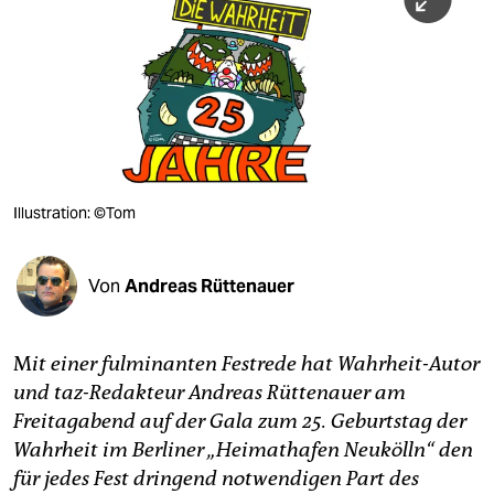
berlin
nord
wahrheit
verlag
verlag
Illustration: ©Tom
veranstaltungen
shop
Von
Andreas Rüttenauer
fragen & hilfe
M
it einer fulminanten Festrede hat Wahrheit-Autor
unterstützen
und taz-Redakteur Andreas Rüttenauer am
abo
Freitagabend auf der Gala zum 25. Geburtstag der
Wahrheit im Berliner „Heimathafen Neukölln“ den
genossenschaft
für jedes Fest dringend notwendigen Part des