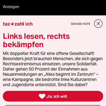
Anzeigen
taz
zahl ich
Gerade nicht

Fragen & Hilfe
Links lesen, rechts
bekämpfen
Feedback
Mit doppelter Kraft für eine offene Gesellschaft!
Aboservice
Besonders jetzt brauchen Menschen, die sich gegen
Rechtsextremismus einsetzen, unsere Solidarität.
ePaper Login
Daher gehen 50 Prozent der Einnahmen aus
Neuanmeldungen an „Alles beginnt im Zentrum“ –
Downloads für Abonnierende
eine Kampagne, die bedrohte linke Kulturzentren
und Jugendorte unterstützt. Sind Sie dabei?

Ja, ich will
© 2026 taz Verlags und Vertriebs GmbH
Alle Rechte vorbehalten. Bei rechtlichen Fragen oder für Genehmigungen