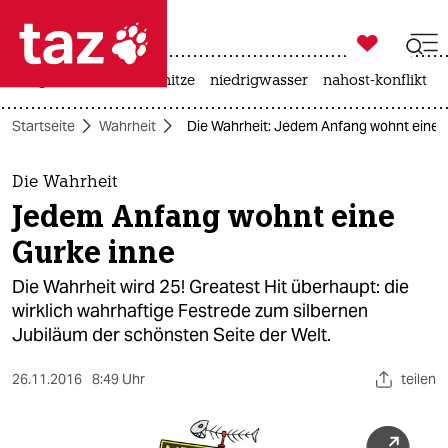

taz zahl ich
krieg in der ukraine
hitze
niedrigwasser
nahost-konflikt

taz zahl ich
Startseite
Wahrheit
Die Wahrheit: Jedem Anfang wohnt eine 
taz zahl ich
themen
Die Wahrheit
Jedem Anfang wohnt eine
politik
Gurke inne
öko
Die Wahrheit wird 25! Greatest Hit überhaupt: die
wirklich wahrhaftige Festrede zum silbernen
gesellschaft
Jubiläum der schönsten Seite der Welt.
kultur
26.11.2016
8:49 Uhr
teilen
sport