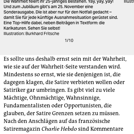
Die Wahrheit feiert ihr 25-jähriges Bestehen. Yay, yay, yay!
Illus
Und zum Jubiläum gibt's am 25. November eine
Sonderausgabe. Die ist aber nur für den Notfall gedacht –
damit Sie für jede künftige Ausnahmesituation gerüstet sind.
Eine Top-Hilfe dabei, neben Beiträgen in Textform: die
Karikaturen. Sehen Sie selbst!
Illustration: Burkhard Fritsche
1
/
10
Es sollte uns deshalb ernst sein mit der Wahrheit,
wie sie auf der Wahrheit-Seite verstanden wird.
Mindestens so ernst, wie sie denjenigen ist, die
dagegen klagen, die Satire verbieten wollen oder
Satiriker gar umbringen. Es gibt viel zu viele
Mächtige, Ohnmächtige, Wahnsinnige,
Fundamentalisten oder Opportunisten, die
glauben, der Satire Grenzen setzen zu müssen.
Nach den Anschlägen auf das französische
Satiremagazin
Charlie Hebdo
sind Kommentare