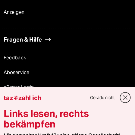
Anzeigen
Fragen & Hilfe
Feedback
Aboservice
ePaper Login
taz
zahl ich
Gerade nicht

Downloads für Abonnierende
Links lesen, rechts
bekämpfen
© 2026 taz Verlags und Vertriebs GmbH
Alle Rechte vorbehalten. Bei rechtlichen Fragen oder für Genehmigungen