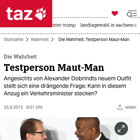

taz zahl ich
nahost-konflikt
usa unter trump
landtagswahl in sachsen-an

taz zahl ich
Startseite
Wahrheit
Die Wahrheit: Testperson Maut-Man
taz zahl ich
themen
Die Wahrheit
Testperson Maut-Man
politik
Angesichts von Alexander Dobrindts neuem Outfit
öko
stellt sich eine drängende Frage: Kann in diesem
Anzug ein Verkehrsminister stecken?
gesellschaft
25.9.2015
8:01 Uhr
teilen
kultur
sport