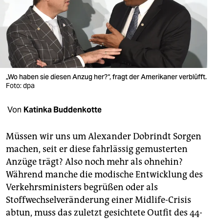
berlin
nord
wahrheit
verlag
„Wo haben sie diesen Anzug her?“, fragt der Amerikaner verblüfft.
verlag
Foto: dpa
veranstaltungen
Von
Katinka Buddenkotte
shop
Müssen wir uns um Alexander Dobrindt Sorgen
fragen & hilfe
machen, seit er diese fahrlässig gemusterten
Anzüge trägt? Also noch mehr als ohnehin?
unterstützen
Während manche die modische Entwicklung des
abo
Verkehrsministers begrüßen oder als
Stoffwechselveränderung einer Midlife-Crisis
genossenschaft
abtun, muss das zuletzt gesichtete Outfit des 44-