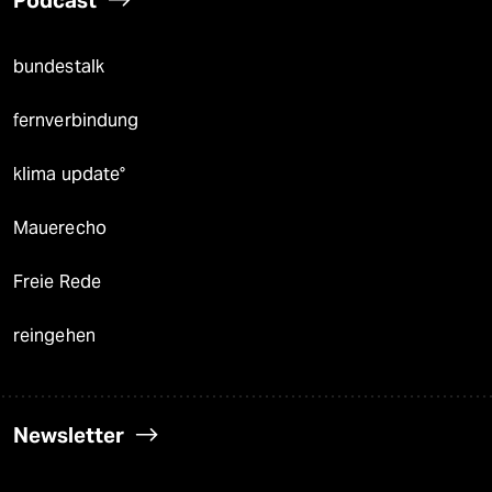
Podcast
bundestalk
fernverbindung
klima update°
Mauerecho
Freie Rede
reingehen
Newsletter