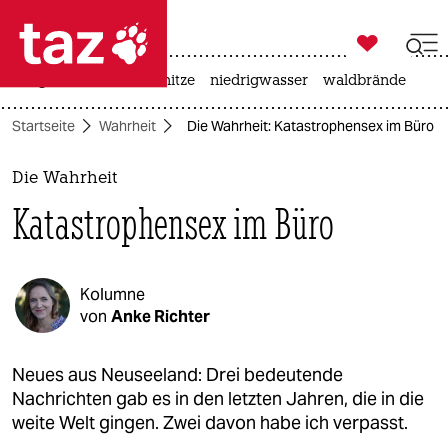

taz zahl ich
krieg in der ukraine
hitze
niedrigwasser
waldbrände

taz zahl ich
Startseite
Wahrheit
Die Wahrheit: Katastrophensex im Büro
taz zahl ich
themen
Die Wahrheit
Katastrophensex im Büro
politik
öko
Kolumne
gesellschaft
von
Anke Richter
kultur
Neues aus Neuseeland: Drei bedeutende
Nachrichten gab es in den letzten Jahren, die in die
sport
weite Welt gingen. Zwei davon habe ich verpasst.