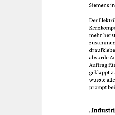
Siemens in
Der Elektr
Kernkompet
mehr herst
zusammens
draufklebe
absurde Au
Auftrag für
geklappt zu
wusste alle
prompt bei
„Industr