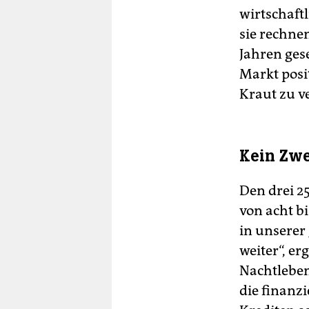
wirtschaft
sie rechne
Jahren gese
Markt posi
Kraut zu v
Kein Zwe
Den drei 2
von acht b
in unsere
weiter“, er
Nachtleben 
die finanz