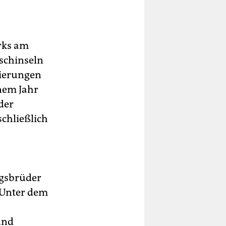
rks am
ischinseln
kierungen
nem Jahr
der
schließlich
ngsbrüder
 Unter dem
und