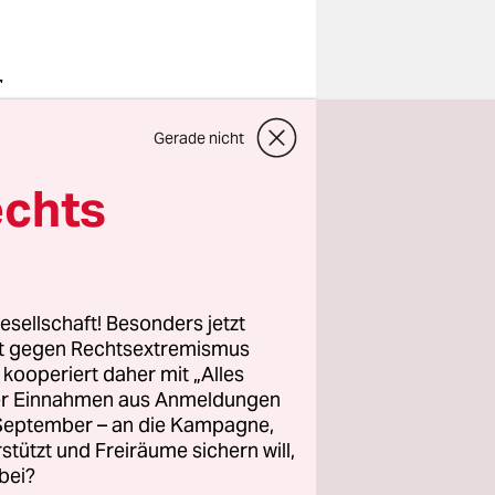
r
d 50.000
Gerade nicht
r Siemens-
 Werke sind
echts
 Jahren vor
esellschaft! Besonders jetzt
auf seinem
rt gegen Rechtsextremismus
e
z kooperiert daher mit „Alles
ller Einnahmen aus Anmeldungen
. September – an die Kampagne,
 unter dem
rstützt und Freiräume sichern will,
m ein
bei?