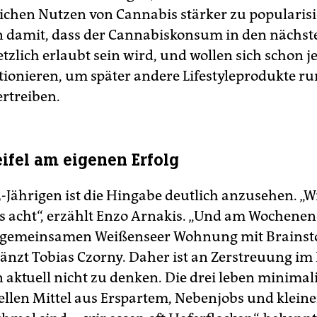
lichen Nutzen von Cannabis stärker zu popularis
n damit, dass der Cannabiskonsum in den nächst
tzlich erlaubt sein wird, und wollen sich schon j
tionieren, um später andere Lifestyleprodukte r
ertreiben.
ifel am eigenen Erfolg
5-Jährigen ist die Hingabe deutlich anzusehen. „W
is acht“, erzählt Enzo Arnakis. „Und am Wochenen
r gemeinsamen Weißenseer Wohnung mit Brains
gänzt Tobias Czorny. Daher ist an Zerstreuung im
aktuell nicht zu denken. Die drei leben minimali
iellen Mittel aus Erspartem, Nebenjobs und klein