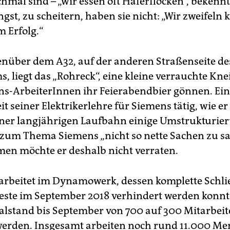
chmal sind – „wir essen oft Haferflocken“, bekenn
gst, zu scheitern, haben sie nicht: „Wir zweifeln 
 Erfolg.“
enüber dem A32, auf der anderen Straßenseite de
liegt das „Rohr­eck“, eine kleine verrauchte Knei
ns-ArbeiterInnen ihr Feierabendbier gönnen. Ein
eit seiner Elektrikerlehre für Siemens tätig, wie er
iner langjährigen Laufbahn einige Umstrukturie
 zum Thema Siemens „nicht so nette Sachen zu sa
en möchte er deshalb nicht verraten.
rbeitet im Dynamowerk, dessen komplette Schl
este im September 2018 verhindert werden konnte
alstand bis September von 700 auf 300 Mitarbei­
werden. Insgesamt arbeiten noch rund 11.000 Me