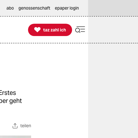
abo
genossenschaft
epaper login

taz zahl ich
taz zahl ich
Erstes
ber geht
teilen