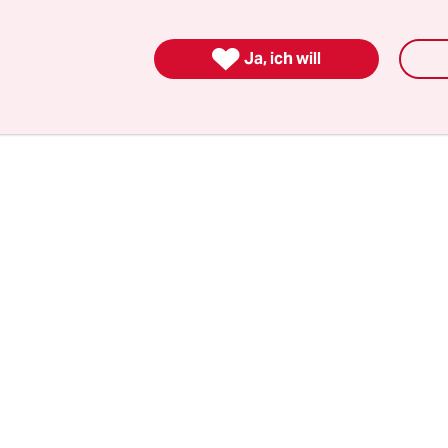
Space für Start-ups eröffnet. Das „A32 Entrepren
 eine Kooperation zwischen Siemens und der Ho

Ja, ich will
haft und Recht, bei der GründerInnen mietfrei ein
 zur Verfügung gestellt bekommen und Coaching
erInnen erhalten.