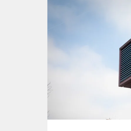
berlin
nord
wahrheit
verlag
verlag
veranstaltungen
shop
fragen & hilfe
unterstützen
abo
genossenschaft