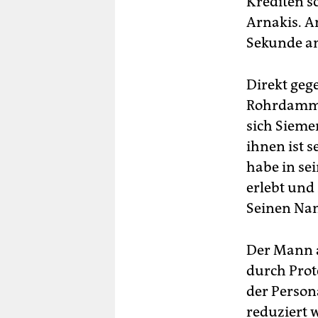
Krediten ­s
Arnakis. An
Sekunde am
Direkt geg
Rohrdamms, 
sich Sieme
ihnen ist s
habe in se
erlebt und
Seinen Nam
Der Mann a
durch Prot
der Person
reduziert 