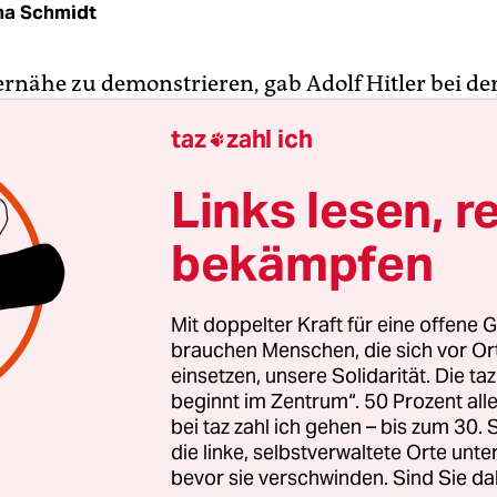
na Schmidt
rnähe zu demonstrieren, gab Adolf Hitler bei de
wahl 1933 seine Stimme in Siemensstadt ab. Run
taz
zahl ich

chraubten und werkelten damals in den Berline
avon ist heute nicht mehr viel übrig. Vereinzelte
Links lesen, r
in Betrieb, aber kontinuierlich von Abbau- und
plänen bedroht. Siemens in Berlin ist seit vielen
bekämpfen
Phantom.
Mit doppelter Kraft für eine offene G
ich ändern. Bis 2030 will der Technologiekonzern 
brauchen Menschen, die sich vor O
nen Forschungs- und Entwicklungscampus für di
einsetzen, unsere Solidarität. Die ta
beginnt im Zentrum“. 50 Prozent a
isierte Industrie 4.0 entstehen lassen. Als erster
bei taz zahl ich gehen – bis zum 30
pen auf die Frage, wer künftig in Berlin wieder
die linke, selbstverwaltete Orte unte
ens arbeiten wird, wurde im März medienwirksa
bevor sie verschwinden. Sind Sie da