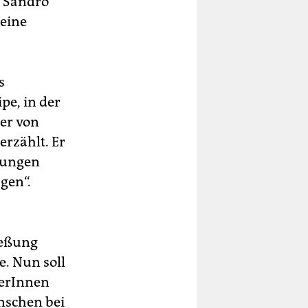
t Sandro
keine
s
pe, in der
er von
 erzählt. Er
rungen
gen“.
ießung
. Nun soll
terInnen
nschen bei