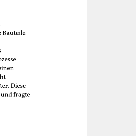
n
 Bauteile
s
ozesse
einen
cht
ter. Diese
, und fragte