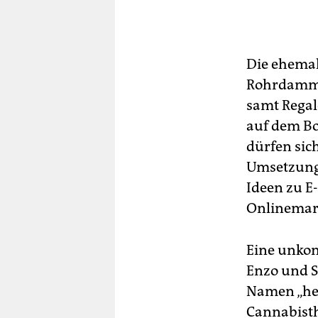
Die ehemal
Rohrdamm i
samt Regal
auf dem Bo
dürfen sic
Umsetzung 
Ideen zu E
Onlinemarkt
Eine unkon
Enzo und S
Namen „he
Cannabist