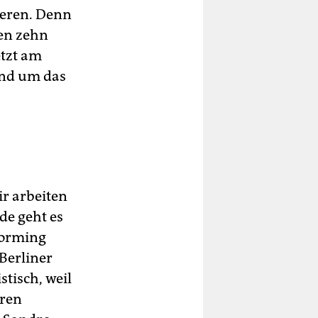
ieren. Denn
en zehn
etzt am
und um das
ir arbeiten
de geht es
torming
 Berliner
stisch, weil
eren