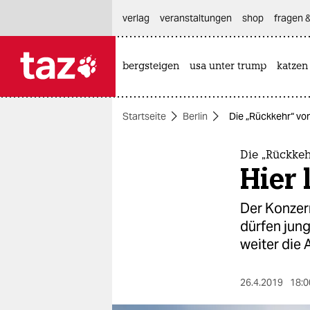
hautnavigation anspringen
hauptinhalt anspringen
footer anspringen
verlag
veranstaltungen
shop
fragen &
bergsteigen
usa unter trump
katzen

taz zahl ich
taz zahl ich
Startseite
Berlin
Die „Rückkehr“ von
themen
politik
Die „Rückke
Hier 
öko
Der Konzern
gesellschaft
dürfen jung
weiter die 
kultur
sport
26.4.2019
18:0