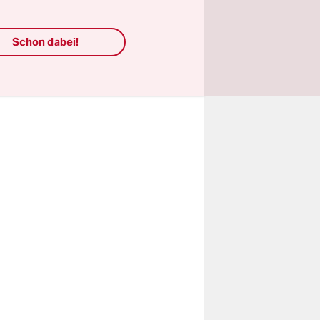
eurs
chschule
Schon dabei!
e
 für