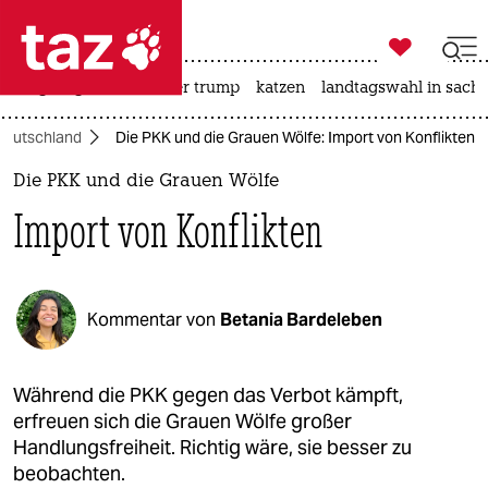

taz zahl ich
bergsteigen
usa unter trump
katzen
landtagswahl in sachs

taz zahl ich
Deutschland
Die PKK und die Grauen Wölfe: Import von Konflikten
taz zahl ich
Die PKK und die Grauen Wölfe
themen
Import von Konflikten
politik
öko
Kommentar von
Betania Bardeleben
gesellschaft
kultur
Während die PKK gegen das Verbot kämpft,
erfreuen sich die Grauen Wölfe großer
sport
Handlungsfreiheit. Richtig wäre, sie besser zu
beobachten.