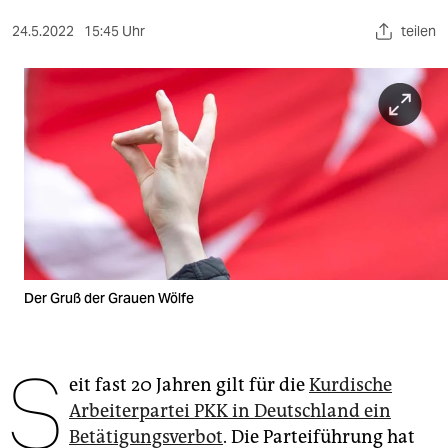
berlin
24.5.2022
15:45 Uhr
teilen
nord
wahrheit
verlag
verlag
veranstaltungen
shop
fragen & hilfe
Der Gruß der Grauen Wölfe
unterstützen
S
abo
eit fast 20 Jahren gilt für die
Kurdische
Arbeiterpartei PKK in Deutschland ein
genossenschaft
Betätigungsverbot
. Die Parteiführung hat