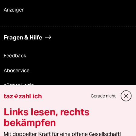
Anzeigen
Fragen & Hilfe
Feedback
Aboservice
ePaper Login
taz
zahl ich
Gerade nicht

Downloads für Abonnierende
Links lesen, rechts
bekämpfen
© 2026 taz Verlags und Vertriebs GmbH
Alle Rechte vorbehalten. Bei rechtlichen Fragen oder für Genehmigungen
Mit doppelter Kraft für eine offene Gesellschaft!