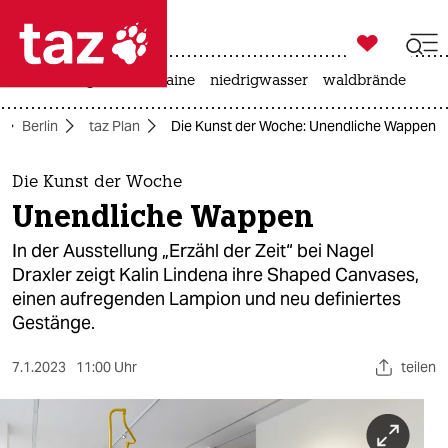

taz zahl ich
hitze
krieg in der ukraine
niedrigwasser
waldbrände

taz zahl ich
Berlin
taz Plan
Die Kunst der Woche: Unendliche Wappen
taz zahl ich
themen
Die Kunst der Woche
Unendliche Wappen
politik
In der Ausstellung „Erzähl der Zeit“ bei Nagel
öko
Draxler zeigt Kalin Lindena ihre Shaped Canvases,
einen aufregenden Lampion und neu definiertes
gesellschaft
Gestänge.
kultur
7.1.2023
11:00 Uhr
teilen
sport