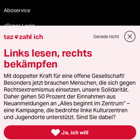
Aboservice
ePaper Login
taz
zahl ich
Gerade nicht

Downloads für Abonnierende
Links lesen, rechts
bekämpfen
© 2026 taz Verlags und Vertriebs GmbH
Mit doppelter Kraft für eine offene Gesellschaft!
Alle Rechte vorbehalten. Bei rechtlichen Fragen oder für Genehmigungen
wenden Sie sich bitte an
lizenzen@taz.de
Besonders jetzt brauchen Menschen, die sich gegen
Rechtsextremismus einsetzen, unsere Solidarität.
Daher gehen 50 Prozent der Einnahmen aus
Feedback
Redaktionsstatut
Kommune-Richtlinien
KI-
Neuanmeldungen an „Alles beginnt im Zentrum“ –
eine Kampagne, die bedrohte linke Kulturzentren
Leitlinie
Informant
Datenschutz
Impressum
AGB
und Jugendorte unterstützt. Sind Sie dabei?
Seitenwende
Einwilligungen widerrufen (Ads)

Ja, ich will