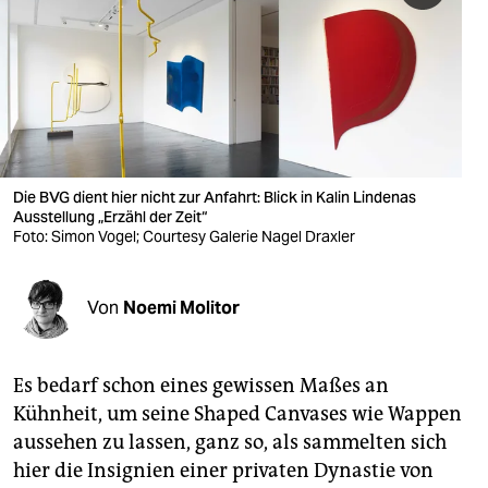
berlin
nord
wahrheit
verlag
verlag
Die BVG dient hier nicht zur Anfahrt: Blick in Kalin Lindenas
Ausstellung „Erzähl der Zeit“
veranstaltungen
Foto: Simon Vogel; Courtesy Galerie Nagel Draxler
shop
Von
Noemi Molitor
fragen & hilfe
unterstützen
Es bedarf schon eines gewissen Maßes an
abo
Kühnheit, um seine Shaped Canvases wie Wappen
aussehen zu lassen, ganz so, als sammelten sich
genossenschaft
hier die Insignien einer privaten Dynastie von